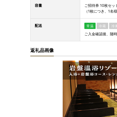
容量
ご招待券 10枚セッ
（1枚につき、1名
配送
常温
冷蔵
冷
ご入金確認後、随
返礼品画像