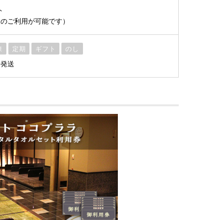
ト
様のご利用が可能です）
凍
定期
ギフト
のし
時発送