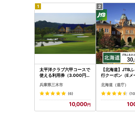
太平洋クラブ六甲コースで
【北海道】JTB
使える利用券（3.000円分
行クーポン（Eメ
）
）30,000円分 
兵庫県三木市
北海道（道庁）
ベル 宿泊 人気 おす
BW030T
(6)
(10
10,000
10