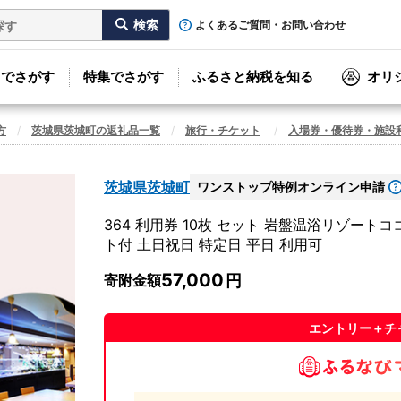
よくあるご質問・お問い合わせ
リでさがす
特集でさがす
ふるさと納税を知る
オリ
方
茨城県茨城町の返礼品一覧
旅行・チケット
入場券・優待券・施設
茨城県茨城町
ワンストップ特例オンライン申請
364 利用券 10枚 セット 岩盤温浴リゾー
ト付 土日祝日 特定日 平日 利用可
57,000
寄附金額
エントリー＋チ