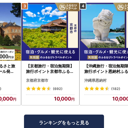
ふるさと旅
【京都旅行・宿泊無期限】
【沖縄旅行・宿泊無期
ール発行
旅行ポイント京都市ふるな
旅行ポイント恩納村ふ
旅行 トラ
びトラベルポイント
びトラベルポイント
京都府京都市
沖縄県恩納村
すめ JT
)
(692)
(182)
0,000
10,000
10,00
ランキングをもっと見る