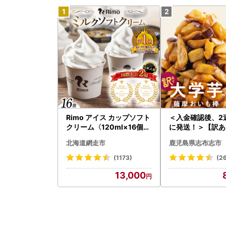
Rimo アイス カップソフト
＜入金確認後、2
クリーム〈120ml×16個〉
に発送！＞【訳あ
ABA002 | アイス
用】薩摩おいも
北海道網走市
鹿児島県志布志市
計1.8kg(900g×2
42-2w
(1173)
(2
13,000