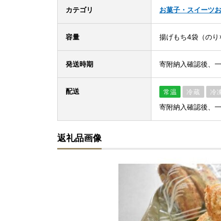
カテゴリ
お菓子・スイーツ
容量
揚げもち4袋（のり
発送時期
寄附納入確認後、
配送
常温
冷蔵
冷
寄附納入確認後、
返礼品画像