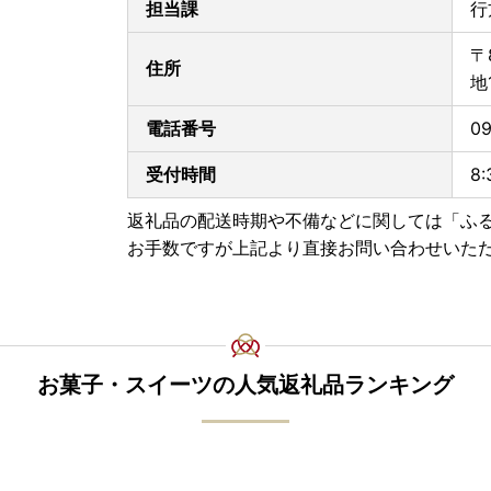
担当課
行
■書類の送付について■
寄附金受領証明書、及びワンストップ特例申請書
〒
します。
住所
地
※お申し込み状況により前後する場合がございま
電話番号
09
■寄附金税額控除に係る申告特例申請書（ワンス
提出期限は、寄附翌年の1月10日必着です。添付
受付時間
8
〒311-3892 茨城県行方市麻生1561番地9
返礼品の配送時期や不備などに関しては「ふ
行方市ふるさと応援寄附金事務局
お手数ですが上記より直接お問い合わせいた
（行方市企画部魅力発信課）
お菓子・スイーツの人気返礼品ランキング