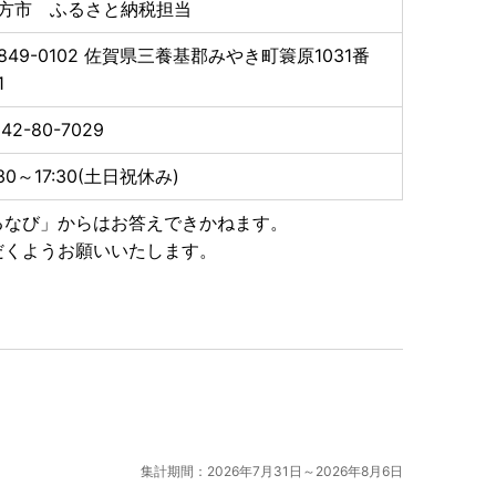
方市 ふるさと納税担当
はお申し込み完了後、2週間から1ヶ月ほどでお送りいた
849-0102
佐賀県三養基郡みやき町簑原1031番
1
す。あらかじめご了承ください。
42-80-7029
トップ特例申請書）の送付について ■
書類と合わせて期限内に下記へご郵送下さい。
:30～17:30(土日祝休み)
るなび」からはお答えできかねます。
だくようお願いいたします。
集計期間：2026年7月31日～2026年8月6日