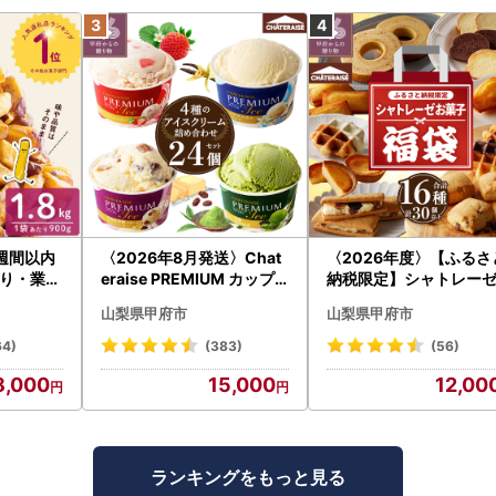
週間以内
〈2026年8月発送〉Chat
〈2026年度〉【ふるさ
り・業務
eraise PREMIUM カップ
納税限定】シャトレー
棒セット
アイス 詰合せ 4種 24個 ア
気お菓子勢ぞろい!! お
山梨県甲府市
山梨県甲府市
袋) p8-1
イス
福箱 シャトレーゼ
64)
(383)
(56)
8,000
15,000
12,00
ランキングをもっと見る