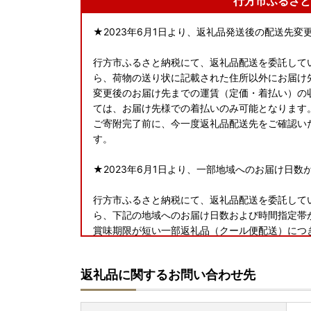
行方市ふるさと
★2023年6月1日より、返礼品発送後の配送先
行方市ふるさと納税にて、返礼品配送を委託してい
ら、荷物の送り状に記載された住所以外にお届け
変更後のお届け先までの運賃（定価・着払い）の
ては、お届け先様での着払いのみ可能となります
ご寄附完了前に、今一度返礼品配送先をご確認い
す。
★2023年6月1日より、一部地域へのお届け日数
行方市ふるさと納税にて、返礼品配送を委託してい
ら、下記の地域へのお届け日数および時間指定帯
賞味期限が短い一部返礼品（クール便配送）につ
いこともございますので、予めご了承くださいま
＜対象地域＞
返礼品に関するお問い合わせ先
・島根県（松江市、安来市のみ対象）、広島県（
愛媛県、高知県