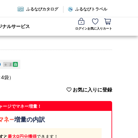
ふるなびカタログ
ふるなびトラベル
ジナルサービス
ログイン
お気に入り
カート
e
ま
自
×4袋）
お気に入りに登録
ャージでマネー増量！
増量の内訳
すと
最大0円分獲得
できます！