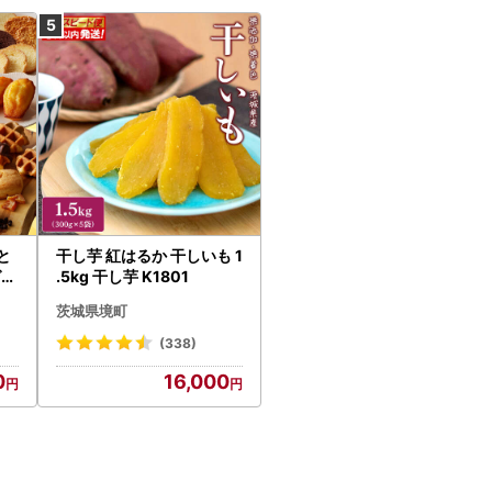
と
干し芋 紅はるか 干しいも 1
ゼ人
.5kg 干し芋 K1801
菓子
茨城県境町
(338)
0
16,000