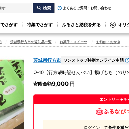
よくあるご質問・お問い合わせ
リでさがす
特集でさがす
ふるさと納税を知る
オリ
方
茨城県行方市の返礼品一覧
お菓子・スイーツ
お煎餅・おかき
茨城県行方市
ワンストップ特例オンライン申請
O-10【行方歳時記せんべい】揚げもち（のり
9,000
寄附金額
エントリー＋チ
ログインして
条件を満た