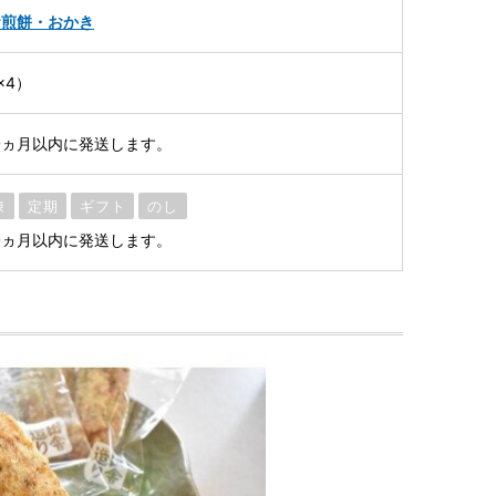
お煎餅・おかき
×4）
一ヵ月以内に発送します。
凍
定期
ギフト
のし
一ヵ月以内に発送します。