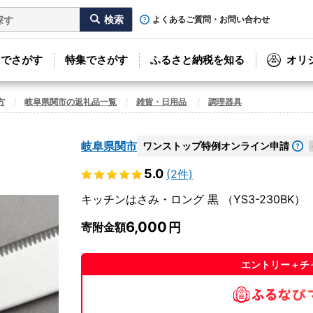
よくあるご質問・お問い合わせ
リでさがす
特集でさがす
ふるさと納税を知る
オリ
方
岐阜県関市の返礼品一覧
雑貨・日用品
調理器具
岐阜県関市
ワンストップ特例オンライン申請
5.0
(2件)
キッチンはさみ・ロング 黒 （YS3-230BK）
6,000
寄附金額
エントリー＋チ