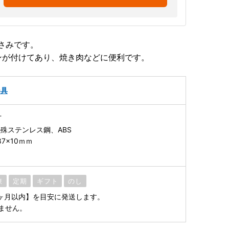
さみです。
ンが付けてあり、焼き肉などに便利です。
器具
丁
殊ステンレス鋼、ABS
7×10ｍｍ
凍
定期
ギフト
のし
5ヶ月以内】を目安に発送します。
ません。