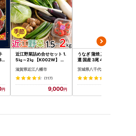
牛
近江野菜詰め合せセット 1.
うなぎ 蒲焼 真空パック 特
31
5㎏～2㎏ 【K002W】 野
選 国産 3尾 420g タレ山椒
チオ
菜 旬 新鮮
付き うな重 ひつまぶし 訳
滋賀県近江八幡市
茨城県八千代町
あり 茨城 ウナギ 鰻 個包装
人気 美味しい 小分け 八千
(117)
(258)
代町
0
9,000
12,000