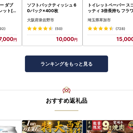
ー ダブ
ソフトパックティッシュ 6
トイレットペーパー ス
レット[sf
0パック×400枚
ッティ 3倍長持ち フラ
パック 4ロール×6P
大阪府泉佐野市
埼玉県草加市
92)
(50)
(728)
7,000
10,000
15,00
ランキングをもっと見る
おすすめ返礼品