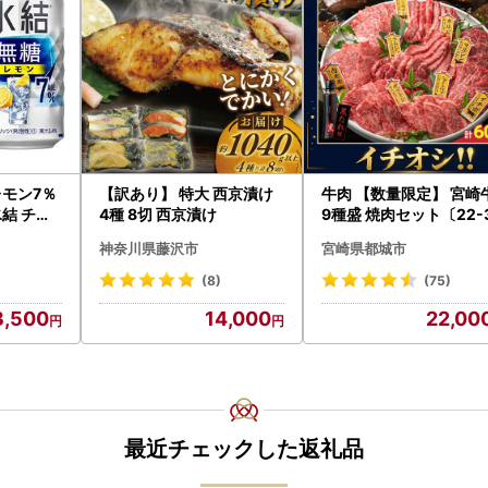
レモン7％
【訳あり】 特大 西京漬け
牛肉 【数量限定】 宮崎
氷結 チュ
4種 8切 西京漬け
9種盛 焼肉セット〔22-
-006-600g〕都城 イ
神奈川県藤沢市
宮崎県都城市
シ!! 牛肉
(8)
(75)
3,500
14,000
22,00
最近チェックした返礼品