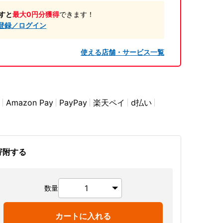
すと
最大0円分獲得
できます！
登録／ログイン
使える店舗・サービス一覧
Amazon Pay
PayPay
楽天ペイ
d払い
寄附する
数量
カートに入れる