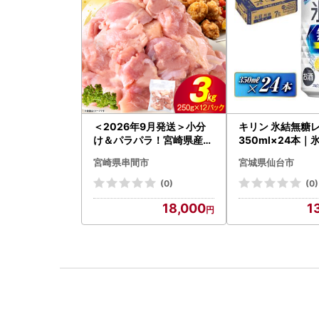
＜2026年9月発送＞小分
キリン 氷結無糖
け＆パラパラ！宮崎県産鶏
350ml×24本｜
ももカット合計3kg_K043
ーハイ 仙台市
宮崎県串間市
宮城県仙台市
-009-2609
(0)
(0)
18,000
1