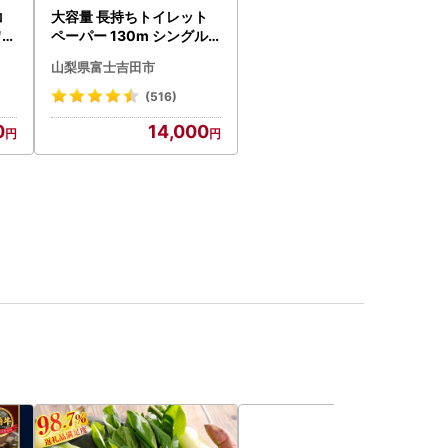
コ
大容量 長持ちトイレット
ワー
ペーパー 130m シングル 4
8R 芯なし 3倍巻 トイレッ
山梨県富士吉田市
ト
(516)
0
14,000