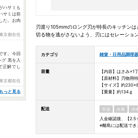
がハサミも
ハサミは前
した。お肉
刃渡り105mmのロング刃が特長のキッチンは
切る物を逃がさないよう、刃にはセレーショ
 東京都在住
です。今回
カテゴリ
雑貨・日用品
調理
グ 黒を入
で正解でし
容量
【内容】はさみ×1
【原材料】刃物用特
 東京都在住
【サイズ】約230×8
もっと見る
【重量】約134ｇ
配送
常温
冷蔵
冷
入金確認後、【2.
※離島には配送でき