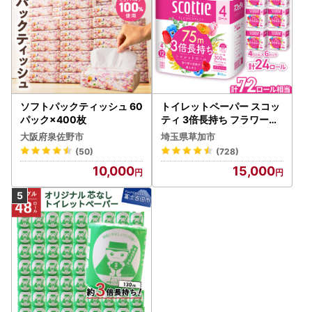
ソフトパックティッシュ 60
トイレットペーパー スコッ
パック×400枚
ティ 3倍長持ち フラワーパ
ック 4ロール×6P
大阪府泉佐野市
埼玉県草加市
(50)
(728)
10,000
15,000