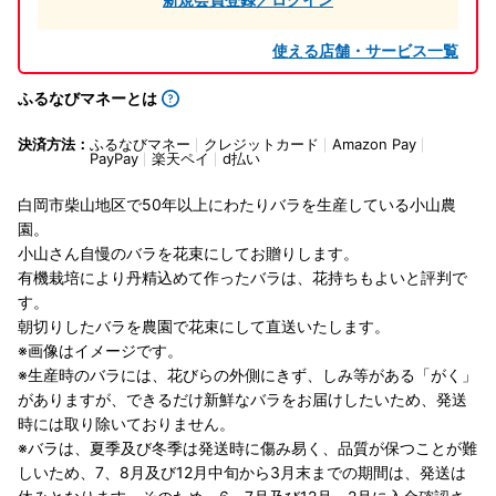
使える店舗・サービス一覧
ふるなびマネーとは
決済方法：
ふるなびマネー
クレジットカード
Amazon Pay
PayPay
楽天ペイ
d払い
白岡市柴山地区で50年以上にわたりバラを生産している小山農
園。
小山さん自慢のバラを花束にしてお贈りします。
有機栽培により丹精込めて作ったバラは、花持ちもよいと評判で
す。
朝切りしたバラを農園で花束にして直送いたします。
※画像はイメージです。
※生産時のバラには、花びらの外側にきず、しみ等がある「がく」
がありますが、できるだけ新鮮なバラをお届けしたいため、発送
時には取り除いておりません。
※バラは、夏季及び冬季は発送時に傷み易く、品質が保つことが難
しいため、7、8月及び12月中旬から3月末までの期間は、発送は