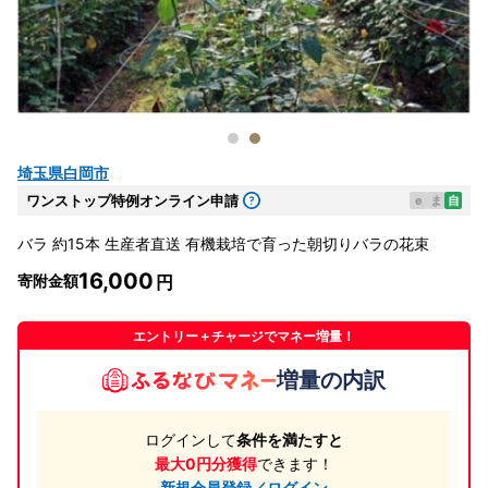
埼玉県白岡市
ワンストップ特例オンライン申請
e
ま
自
バラ 約15本 生産者直送 有機栽培で育った朝切りバラの花束
16,000
寄附金額
エントリー＋チャージでマネー増量！
増量の内訳
ログインして
条件を満たすと
最大0円分獲得
できます！
新規会員登録／ログイン