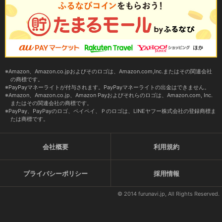
Amazon、Amazon.co.jpおよびそのロゴは、Amazon.com,Inc.またはその関連会社
の商標です。
PayPayマネーライトが付与されます。PayPayマネーライトの出金はできません。
Amazon、Amazon.co.jp、Amazon Payおよびそれらのロゴは、Amazon.com, Inc.
またはその関連会社の商標です。
PayPay、PayPayのロゴ、ペイペイ、Ｐのロゴは、LINEヤフー株式会社の登録商標ま
たは商標です。
会社概要
利用規約
プライバシーポリシー
採用情報
© 2014 furunavi.jp, All Rights Reserved.