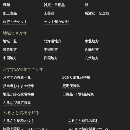
麺類
雑貨・日用品
卵
加工食品
工芸品
感謝状・記念品
旅行・チケット
セット類 その他
地域でさがす
地域一覧
北海道地方
東北地方
関東地方
中部地方
近畿地方
中国地方
四国地方
九州地方
おすすめ特集でさがす
おすすめ特集一覧
訳あり返礼品特集
担当者おすすめ特集
定期便特集
地元が誇る家電特集
日用品・消耗品特集
ふるなび限定特集
ふるさと納税を知る
ふるさと納税とは？
ふるさと納税の流れ
控除上限額シミュレーション
ふるさと納税制度について