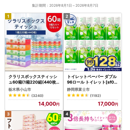
集計期間：2026年8月1日～2026年8月7日
クラリスボックスティッシ
トイレットペーパー ダブル
ュ60箱(1箱220組(440枚))
96ロール トイレット[sf00
(5個入り×12セット)【配送
1-012]
栃木県小山市
静岡県富士市
不可地域：離島・沖縄県】
(3240)
(1192)
【1256759】
14,000
17,000