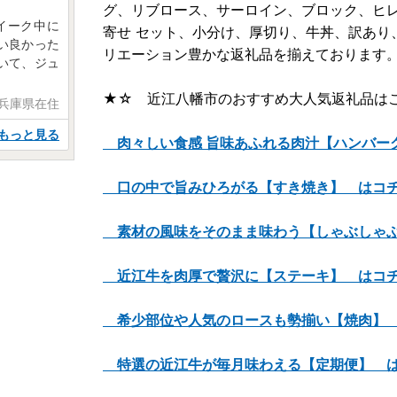
グ、リブロース、サーロイン、ブロック、ヒレ
イーク中に
寄せ セット、小分け、厚切り、牛丼、訳あり
い良かった
リエーション豊かな返礼品を揃えております
いて、ジュ
★☆ 近江八幡市のおすすめ大人気返礼品は
 兵庫県在住
もっと見る
肉々しい食感 旨味あふれる肉汁【ハンバー
口の中で旨みひろがる【すき焼き】 はコ
素材の風味をそのまま味わう【しゃぶしゃぶ
近江牛を肉厚で贅沢に【ステーキ】 はコ
希少部位や人気のロースも勢揃い【焼肉】
特選の近江牛が毎月味わえる【定期便】 