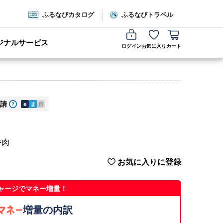
ふるなびカタログ
ふるなびトラベル
ジナルサービス
ログイン
お気に入り
カート
請
e
ま
自
牛肉
お気に入りに登録
ャージでマネー増量！
増量の内訳