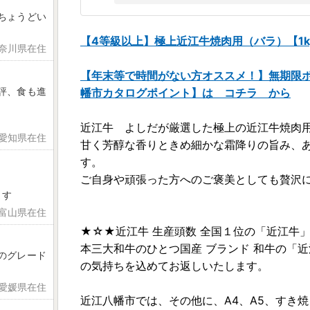
ちょうどい
【4等級以上】極上近江牛焼肉用（バラ）【1k
神奈川県在住
【年末等で時間がない方オススメ！】無期限
評、食も進
幡市カタログポイント】は コチラ から
近江牛 よしだが厳選した極上の近江牛焼肉
 愛知県在住
甘く芳醇な香りときめ細かな霜降りの旨み、
す。
ご自身や頑張った方へのご褒美としても贅沢
ます
 富山県在住
★☆★近江牛 生産頭数 全国１位の「近江牛
本三大和牛のひとつ国産 ブランド 和牛の「
のグレード
の気持ちを込めてお返しいたします。
 愛媛県在住
近江八幡市では、その他に、A4、A5、すき