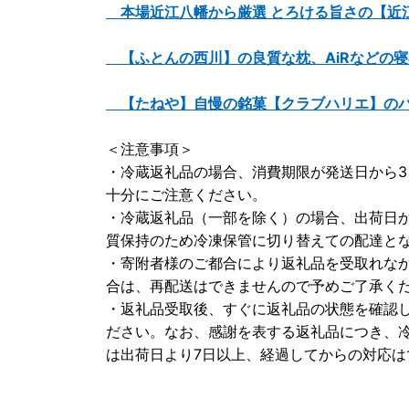
本場近江八幡から厳選 とろける旨さの【近
【ふとんの西川】の良質な枕、AiRなどの
【たねや】自慢の銘菓【クラブハリエ】のバ
＜注意事項＞
・冷蔵返礼品の場合、消費期限が発送日から
十分にご注意ください。
・冷蔵返礼品（一部を除く）の場合、出荷日
質保持のため冷凍保管に切り替えての配達と
・寄附者様のご都合により返礼品を受取れな
合は、再配送はできませんので予めご了承く
・返礼品受取後、すぐに返礼品の状態を確認
ださい。なお、感謝を表する返礼品につき、
は出荷日より7日以上、経過してからの対応