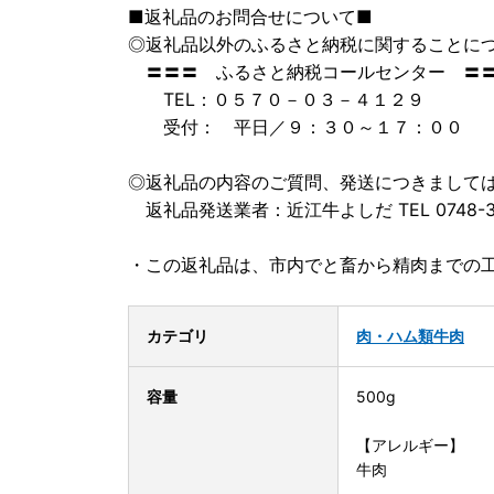
■返礼品のお問合せについて■
◎返礼品以外のふるさと納税に関することに
〓〓〓 ふるさと納税コールセンター 〓
TEL：０５７０－０３－４１２９
受付： 平日／９：３０～１７：００
◎返礼品の内容のご質問、発送につきまして
返礼品発送業者：近江牛よしだ TEL 0748-37
・この返礼品は、市内でと畜から精肉までの
カテゴリ
肉・ハム類
牛肉
容量
500g
【アレルギー】
牛肉