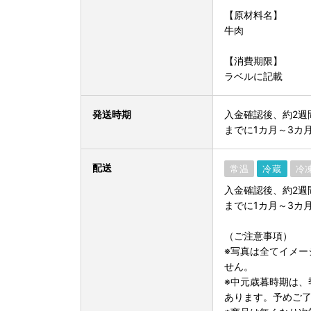
【原材料名】
牛肉
【消費期限】
ラベルに記載
発送時期
入金確認後、約2週
までに1カ月～3カ
配送
常温
冷蔵
冷
入金確認後、約2週
までに1カ月～3カ
（ご注意事項）
※写真は全てイメー
せん。
※中元歳暮時期は、
あります。予めご