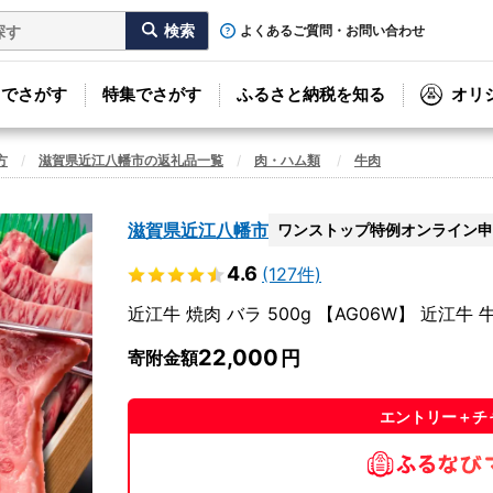
よくあるご質問・お問い合わせ
リでさがす
特集でさがす
ふるさと納税を知る
オリ
方
滋賀県近江八幡市の返礼品一覧
肉・ハム類
牛肉
滋賀県近江八幡市
ワンストップ特例オンライン申
4.6
(127件)
近江牛 焼肉 バラ 500g 【AG06W】 近江牛 
22,000
寄附金額
エントリー＋チ