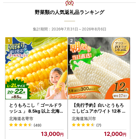
野菜類の人気返礼品ランキング
集計期間：2026年7月31日～2026年8月6日
とうもろこし「 ゴールドラ
【先行予約】白いとうもろ
ッシュ 」 8.5kg 以上 北海
こしピュアホワイト 12本 3.
道 名寄 スイートコーン
6kg（2026年8月下旬から
北海道名寄市
北海道旭川市
発送開始） とうもろこし
(49)
(7)
13,000
12,000