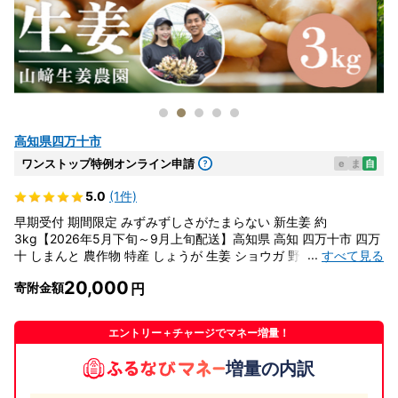
高知県四万十市
ワンストップ特例オンライン申請
e
ま
自
5.0
(1件)
早期受付 期間限定 みずみずしさがたまらない 新生姜 約
3kg【2026年5月下旬～9月上旬配送】高知県 高知 四万十市 四万
...
すべて見る
十 しまんと 農作物 特産 しょうが 生姜 ショウガ 野菜 旬 新鮮 国
産 先行 予約 ジンジャー 25-817
20,000
寄附金額
エントリー＋チャージでマネー増量！
増量の内訳