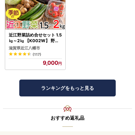
近江野菜詰め合せセット 1.5
㎏～2㎏ 【K002W】 野菜
旬 新鮮
滋賀県近江八幡市
(117)
9,000
ランキングをもっと見る
おすすめ返礼品