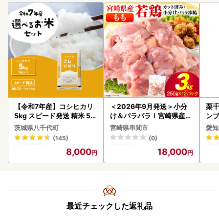
【令和7年産】コシヒカリ
＜2026年9月発送＞小分
栗千
5kg スピード発送 精米 5k
け＆パラパラ！宮崎県産鶏
ンブ
g x 1袋 白米 茨城県 八千代
ももカット合計3kg_K043
デザ
茨城県八千代町
宮崎県串間市
愛知
町
-009-2609
(145)
(0)
8,000
18,000
最近チェックした返礼品