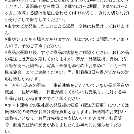
ください。常温保存なら数日、冷蔵では1～2週間、冷凍では1～2
ヶ月。冷凍する際は用途に合わせて(すりおろし、みじん切りなど)
小分けにして保存してください。
※虫やカビが発生したことによる返品・交換はお受けしておりませ
ん。
※傷やシミがある場合がありますが、味については問題ございませ
んので、予めご了承ください。
※商品お受取り後、すぐに商品の状態をご確認ください。お礼の品
の発送には万全を期しておりますが、万が一外装破損、異物、汚
れ等があった場合は、写真・画像を添付の上お早めに「四万十市
観光協会」までご連絡ください。尚、到着後3日を過ぎてからの対
応は致しかねます。
※「お申し込みの不備」「事前連絡をいただいていない長期不在や
転居」「住所不明」「日数が経ってからのお受取り」に対する再
出荷は致しかねますのでご了承ください。
※ヤマト運輸での返礼品の発送後の転送（配送先変更）については
転送区間の送料がお届け先様負担となります。転送料のお支払い
は着払いとなり、お届け先様にお支払いいただきます。転居等
で、配送先住所の変更がありましたらお早めにお知らせくださ
い。