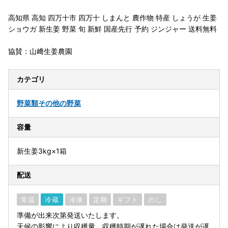
高知県 高知 四万十市 四万十 しまんと 農作物 特産 しょうが 生姜
ショウガ 新生姜 野菜 旬 新鮮 国産先行 予約 ジンジャー 送料無料
協賛：山﨑生姜農園
カテゴリ
野菜類
その他の野菜
容量
新生姜3kg×1箱
配送
常温
冷蔵
冷凍
定期
ギフト
のし
準備が出来次第発送いたします。
天候の影響により収穫量、収穫時期が遅れた場合は発送が遅