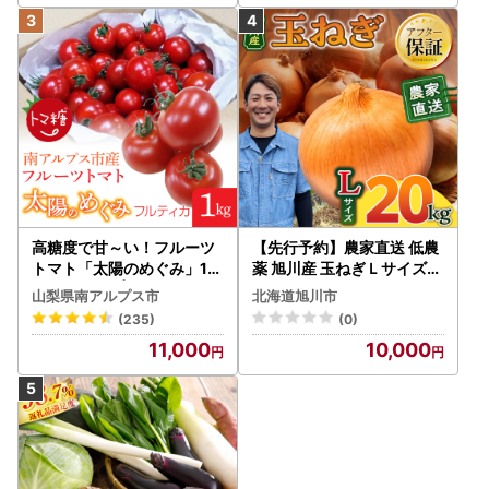
高糖度で甘～い！フルーツ
【先行予約】農家直送 低農
トマト「太陽のめぐみ」1k
薬 旭川産 玉ねぎＬサイズ2
g ALPBI001 | 高糖度 おす
0kg(2026年9月発送開始
山梨県南アルプス市
北海道旭川市
すめ 産地直送 新鮮 フレッ
予定)_ | 玉ねぎ 05935
(235)
(0)
シュ 高栄養素 南アルプス市
11,000
10,000
山梨 |