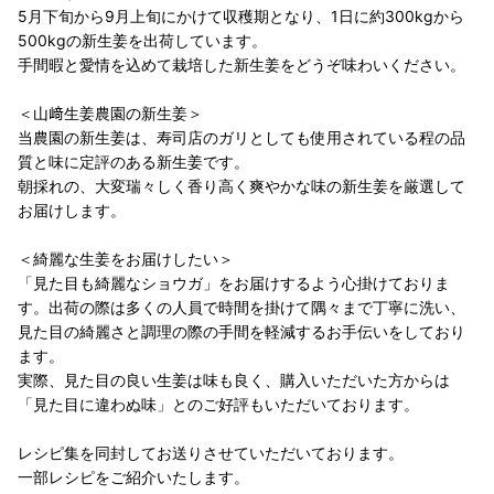
5月下旬から9月上旬にかけて収穫期となり、1日に約300kgから
500kgの新生姜を出荷しています。
手間暇と愛情を込めて栽培した新生姜をどうぞ味わいください。
＜山﨑生姜農園の新生姜＞
当農園の新生姜は、寿司店のガリとしても使用されている程の品
質と味に定評のある新生姜です。
朝採れの、大変瑞々しく香り高く爽やかな味の新生姜を厳選して
お届けします。
＜綺麗な生姜をお届けしたい＞
「見た目も綺麗なショウガ」をお届けするよう心掛けておりま
す。出荷の際は多くの人員で時間を掛けて隅々まで丁寧に洗い、
見た目の綺麗さと調理の際の手間を軽減するお手伝いをしており
ます。
実際、見た目の良い生姜は味も良く、購入いただいた方からは
「見た目に違わぬ味」とのご好評もいただいております。
レシピ集を同封してお送りさせていただいております。
一部レシピをご紹介いたします。