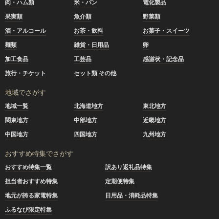
肉・ハム類
米・パン
電化製品
果実類
魚介類
野菜類
酒・アルコール
お茶・飲料
お菓子・スイーツ
麺類
雑貨・日用品
卵
加工食品
工芸品
感謝状・記念品
旅行・チケット
セット類 その他
地域でさがす
地域一覧
北海道地方
東北地方
関東地方
中部地方
近畿地方
中国地方
四国地方
九州地方
おすすめ特集でさがす
おすすめ特集一覧
訳あり返礼品特集
担当者おすすめ特集
定期便特集
地元が誇る家電特集
日用品・消耗品特集
ふるなび限定特集