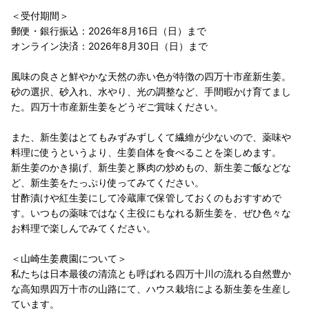
＜受付期間＞
郵便・銀行振込：2026年8月16日（日）まで
オンライン決済：2026年8月30日（日）まで
風味の良さと鮮やかな天然の赤い色が特徴の四万十市産新生姜。
砂の選択、砂入れ、水やり、光の調整など、手間暇かけ育てまし
た。四万十市産新生姜をどうぞご賞味ください。
また、新生姜はとてもみずみずしくて繊維が少ないので、薬味や
料理に使うというより、生姜自体を食べることを楽しめます。
新生姜のかき揚げ、新生姜と豚肉の炒めもの、新生姜ご飯などな
ど、新生姜をたっぷり使ってみてください。
甘酢漬けや紅生姜にして冷蔵庫で保管しておくのもおすすめで
す。いつもの薬味ではなく主役にもなれる新生姜を、ぜひ色々な
お料理で楽しんでみてください。
＜山崎生姜農園について＞
私たちは日本最後の清流とも呼ばれる四万十川の流れる自然豊か
な高知県四万十市の山路にて、ハウス栽培による新生姜を生産し
ています。