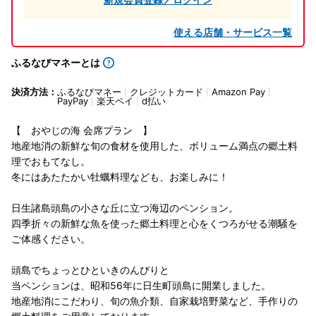
使える店舗・サービス一覧
ふるなびマネーとは
決済方法：
ふるなびマネー
クレジットカード
Amazon Pay
PayPay
楽天ペイ
d払い
【 おやじの海 会席プラン 】
地産地消の新鮮な旬の食材を使用した、ボリューム満点の郷土料
理でおもてなし。
冬にはあたたかい牡蠣料理なども、お楽しみに！
日生諸島頭島の小さな丘に立つ海辺のペンション。
四季折々の新鮮な魚を使った郷土料理と心をくつろがせる潮騒を
ご体感ください。
頭島でちょっとひといきのんびりと
当ペンションは、昭和56年に日生町頭島に開業しました。
地産地消にこだわり、旬の魚介類、自家栽培野菜など、手作りの