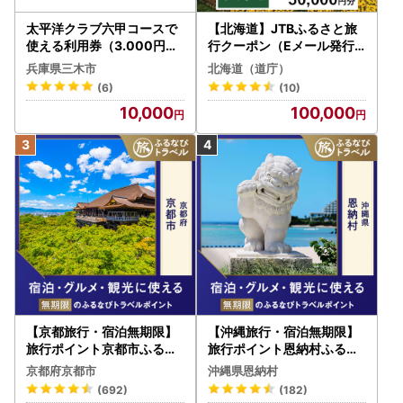
太平洋クラブ六甲コースで
【北海道】JTBふるさと旅
使える利用券（3.000円分
行クーポン（Eメール発行
）
）30,000円分 旅行 トラベ
兵庫県三木市
北海道（道庁）
ル 宿泊 人気 おすすめ JTB
(6)
(10)
W030T
10,000
100,000
【京都旅行・宿泊無期限】
【沖縄旅行・宿泊無期限】
旅行ポイント京都市ふるな
旅行ポイント恩納村ふるな
びトラベルポイント
びトラベルポイント
京都府京都市
沖縄県恩納村
(692)
(182)