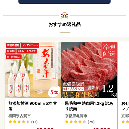
おすすめ返礼品
無添加甘酒 900ml×5本 甘
黒毛和牛 焼肉用1.2kg 訳あ
おせ
酒
り焼肉
マノ
福岡県古賀市
京都府亀岡市
京都
(17)
(79)