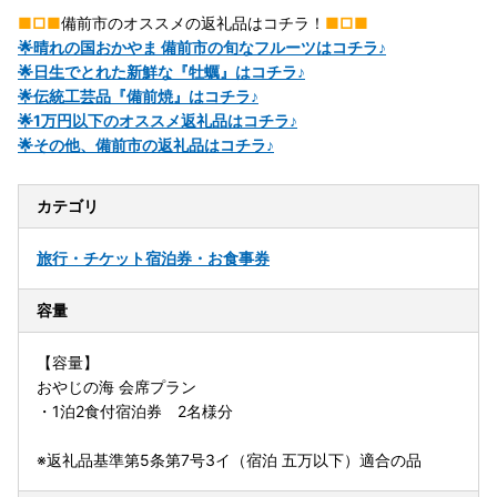
■□■
備前市のオススメの返礼品はコチラ！
■□■
🌟晴れの国おかやま 備前市の旬なフルーツはコチラ♪
🌟日生でとれた新鮮な『牡蠣』はコチラ♪
🌟伝統工芸品『備前焼』はコチラ♪
🌟1万円以下のオススメ返礼品はコチラ♪
🌟その他、備前市の返礼品はコチラ♪
カテゴリ
旅行・チケット
宿泊券・お食事券
容量
【容量】
おやじの海 会席プラン
・1泊2食付宿泊券 2名様分
※返礼品基準第5条第7号3イ（宿泊 五万以下）適合の品