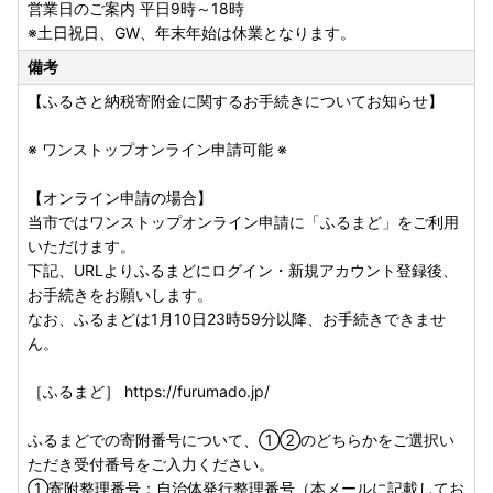
営業日のご案内 平日9時～18時
下記、URLよりふるまどにログイン・新規アカウント登録
※土日祝日、GW、年末年始は休業となります。
後、お手続きをお願いします。
備考
なお、ふるまどは1月10日23時59分以降、お手続きできませ
ん。
【ふるさと納税寄附金に関するお手続きについてお知らせ】
［ふるまど］
https://furumado.jp/
※ ワンストップオンライン申請可能 ※
ふるまどでの寄附番号について、①②のどちらかをご選択
【オンライン申請の場合】
いただき受付番号をご入力ください。
当市ではワンストップオンライン申請に「ふるまど」をご利用
①寄附整理番号：自治体発行整理番号（本メールに記載し
いただけます。
ております33211から始まる番号）
下記、URLよりふるまどにログイン・新規アカウント登録後、
②寄附先のふるさと納税サイト受付番号：申込サイトでの
お手続きをお願いします。
受付番号
なお、ふるまどは1月10日23時59分以降、お手続きできませ
ん。
【郵送による申請の場合】
各ポータルサイトからワンストップ申請用紙をご自身でダウ
［ふるまど］ https://furumado.jp/
ンロードいただき、必要事項を記入、添付書類（個人番号確
認書類、本人確認書類）を同封の上、返送をお願いいたしま
ふるまどでの寄附番号について、①②のどちらかをご選択い
す。
ただき受付番号をご入力ください。
①寄附整理番号：自治体発行整理番号（本メールに記載してお