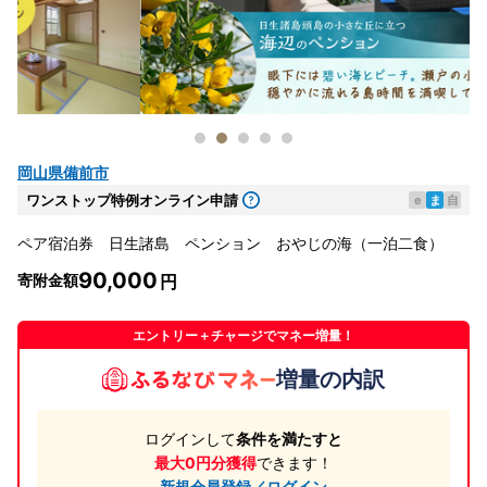
岡山県備前市
ワンストップ特例オンライン申請
e
ま
自
ペア宿泊券 日生諸島 ペンション おやじの海（一泊二食）
90,000
寄附金額
エントリー＋チャージでマネー増量！
増量の内訳
ログインして
条件を満たすと
最大0円分獲得
できます！
新規会員登録／ログイン