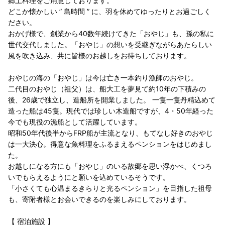
郷土料理をご用意しております。
どこか懐かしい ” 島時間 ” に、羽を休めてゆったりとお過ごしく
ださい。
おかげ様で、創業から40数年続けてきた「おやじ」も、孫の私に
世代交代しました。「おやじ」の想いを受継ぎながらあたらしい
風を吹き込み、共に皆様のお越しをお待ちしております。
おやじの海の「おやじ」は今は亡き一本釣り漁師のおやじ。
二代目のおやじ（祖父）は、船大工を夢見て約10年の下積みの
後、26歳で独立し、造船所を開業しました。 一隻一隻丹精込めて
造った船は45隻。現代では珍しい木造船ですが、4・50年経った
今でも現役の漁船として活躍しています。
昭和50年代後半からFRP船が主流となり、もてなし好きのおやじ
は一大決心。得意な魚料理をふるまえるペンションをはじめまし
た。
お越しになる方にも「おやじ」のいる故郷を思い浮かべ、くつろ
いでもらえるようにと願いを込めているそうです。
「小さくても心温まるきらりと光るペンション」を目指した祖母
も、寄附者様とお会いできるのを楽しみにしております。
【 宿泊施設 】