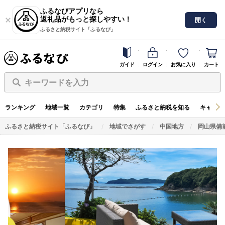
ふるなびアプリなら
返礼品がもっと探しやすい！
開く
ふるさと納税サイト「ふるなび」
ガイド
ログイン
お気に入り
カート
キーワードを入力
ランキング
地域一覧
カテゴリ
特集
ふるさと納税を知る
キャンペ
ふるさと納税サイト「ふるなび」
地域でさがす
中国地方
岡山県備