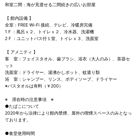
和室二間：海が見渡せる二間続きの広いお部屋
【 館内設備 】
全室：FREE Wi-Fi 接続、テレビ、冷暖房完備
1 F ：風呂ｘ２、トイレｘ２、冷水器、洗濯機
2 F ：ユニットバス付１室、トイレｘ３、洗面室
【 アメニティ 】
客 室：フェイスタオル、歯ブラシ、浴衣（大人のみ）、茶器セ
ット
洗面室：ドライヤー、湯沸かしポット、蚊遣り類
浴 室：シャンプー、リンス、ボディソープ、ドライヤー
※バスタオルは有料（￥200）
※ 滞在時の注意事項 ※
●たばこについて
2020年から法律により館内禁煙、屋外の喫煙スペースのみとなっ
ております。
●食堂使用時間