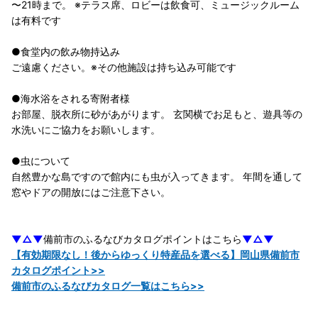
〜21時まで。 ※テラス席、ロビーは飲食可、ミュージックルーム
は有料です
●食堂内の飲み物持込み
ご遠慮ください。※その他施設は持ち込み可能です
●海水浴をされる寄附者様
お部屋、脱衣所に砂があがります。 玄関横でお足もと、遊具等の
水洗いにご協力をお願いします。
●虫について
自然豊かな島ですので館内にも虫が入ってきます。 年間を通して
窓やドアの開放にはご注意下さい。
▼△▼
備前市のふるなびカタログポイントはこちら
▼△▼
【有効期限なし！後からゆっくり特産品を選べる】岡山県備前市
カタログポイント>>
備前市のふるなびカタログ一覧はこちら>>