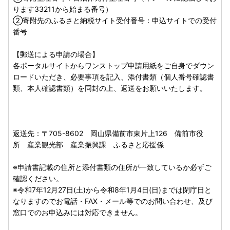
ります33211から始まる番号）
返送先：
〒705-8602
②寄附先のふるさと納税サイト受付番号：申込サイトでの受付
岡山県備前市東片上126
番号
岡山県備前市役所 産業観光部 産業振興課 ふるさと応援
係
【郵送による申請の場合】
各ポータルサイトからワンストップ申請用紙をご自身でダウン
※申請書記載の住所と添付書類の住所が一致しているか必ず
ロードいただき、必要事項を記入、添付書類（個人番号確認書
ご確認ください。
類、本人確認書類）を同封の上、返送をお願いいたします。
期限日：寄附をした【翌年1月10日まで】
返送先：〒705-8602 岡山県備前市東片上126 備前市役
所 産業観光部 産業振興課 ふるさと応援係
※申請書記載の住所と添付書類の住所が一致しているか必ずご
確認ください。
※令和7年12月27日(土)から令和8年1月4日(日)までは閉庁日と
なりますのでお電話・FAX・メール等でのお問い合わせ、及び
窓口でのお申込みには対応できません。