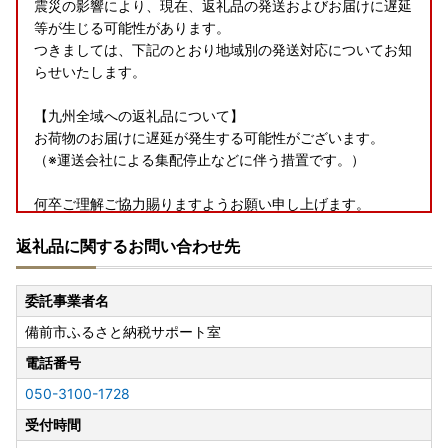
震災の影響により、現在、返礼品の発送およびお届けに遅延
等が生じる可能性があります。
つきましては、下記のとおり地域別の発送対応についてお知
らせいたします。
【九州全域への返礼品について】
お荷物のお届けに遅延が発生する可能性がございます。
（※運送会社による集配停止などに伴う措置です。）
何卒ご理解ご協力賜りますようお願い申し上げます。
一日も早い復興と、皆様の安全を心よりお祈り申し上げま
返礼品に関するお問い合わせ先
す。
委託事業者名
【ふるさと納税寄附金に関するお手続きについてお知らせ】
備前市ふるさと納税サポート室
※ ワンストップオンライン申請可能 ※
電話番号
050-3100-1728
【オンライン申請の場合】
当市ではワンストップオンライン申請に「ふるまど」をご利
受付時間
用いただけます。