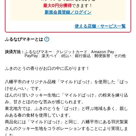
最大0円分獲得
できます！
新規会員登録／ログイン
使える店舗・サービス一覧
ふるなびマネーとは
決済方法：
ふるなびマネー
クレジットカード
Amazon Pay
PayPay
楽天ペイ
d払い
銀行振込
郵便振替
その他
ふきのとうの香りがお口の中に広がります！
八幡平市のオリジナル品種「マイルドばっけ」を使用した「ばっ
けせんべい」です。
ほんのり甘いクッキー生地に「マイルドばっけ」の粉末を練り込
み、甘さとほのかな苦みが感じられます。
東北地方では、ふきのとうを「ばっけ」と呼ぶ地域も多く、親し
みある春の食材を使用しています。
商品化には「マイルドばっけ」と同じ、八幡平市にある羽沢製菓
さんのクッキー生地をコラボレーションすることにより実現しま
した。