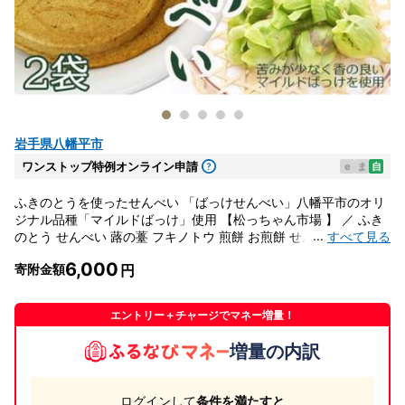
岩手県八幡平市
ワンストップ特例オンライン申請
e
ま
自
ふきのとうを使ったせんべい 「ばっけせんべい」八幡平市のオリ
ジナル品種「マイルドばっけ」使用 【松っちゃん市場 】 ／ ふき
...
すべて見る
のとう せんべい 蕗の薹 フキノトウ 煎餅 お煎餅 せんべい おせん
べい お茶菓子 茶菓子 お茶請け 和菓子 お菓子 菓子 おやつ
6,000
寄附金額
エントリー＋チャージでマネー増量！
増量の内訳
ログインして
条件を満たすと