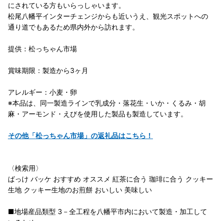
にされている方もいらっしゃいます。
松尾八幡平インターチェンジからも近いうえ、観光スポットへの
通り道でもあるため県内外から訪れます。
提供：松っちゃん市場
賞味期限：製造から3ヶ月
アレルギー：小麦・卵
※本品は、同一製造ラインで乳成分・落花生・いか・くるみ・胡
麻・アーモンド・えびを使用した製品も製造しています。
その他「松っちゃん市場」の返礼品はこちら！
〈検索用〉
ばっけ バッケ おすすめ オススメ 紅茶に合う 珈琲に合う クッキー
生地 クッキー生地のお煎餅 おいしい 美味しい
■地場産品類型 3－全工程を八幡平市内において製造・加工して