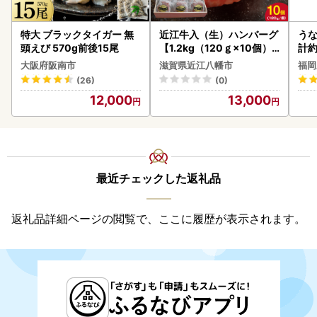
特大 ブラックタイガー 無
近江牛入（生）ハンバーグ
うな
頭えび 570g前後15尾
【1.2kg（120ｇ×10個）
計約
】【AG09W】
な
大阪府阪南市
滋賀県近江八幡市
福岡
(26)
(0)
12,000
13,000
最近チェックした返礼品
返礼品詳細ページの閲覧で、ここに履歴が表示されます。