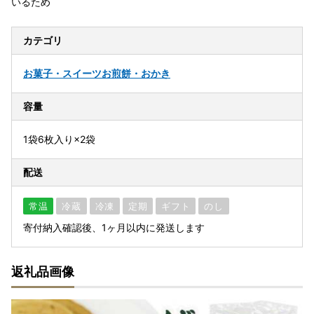
いるため
カテゴリ
お菓子・スイーツ
お煎餅・おかき
容量
1袋6枚入り×2袋
配送
常温
冷蔵
冷凍
定期
ギフト
のし
寄付納入確認後、1ヶ月以内に発送します
返礼品画像