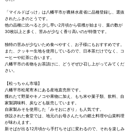
「マイルドばっけ」は八幡平市が農林水産省に品種登録し、選抜
されたふきのとうです。
他の品種に比べると少し早い2月頃から収穫が始まり、葉の数が
30枚以上と多く、苦みが少なく香り高いのが特徴です。
独特の苦みが少ないため食べやすく、お子様にもおすすめです。
また、クッキー生地を使用しているので、日本茶だけでなく、コ
ーヒーや紅茶に合います。
八幡平市の名物をお茶請けに、どうぞぜひ召し上がってみてくだ
さい。
【松っちゃん市場】
八幡平市松尾寄木にある産地直売所です。
獲れたて野菜やキノコや果物に加え、もち米や菓子類、飲料、自
家製調味料、炭なども販売しています。
自家製みそを使用した「みそおにぎり」も人気です。
併設された食堂では、地元のお母さんたちの郷土料理や山菜料理
が味わえます。
新そばが出る12月頃から手打ちそばに変わるので、それを楽しみ