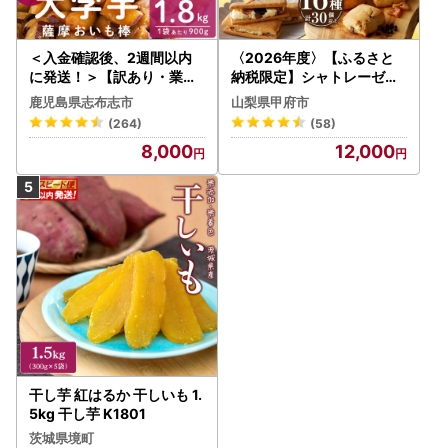
＜入金確認後、2週間以内
〈2026年度〉【ふるさと
に発送！＞【訳あり・業務
納税限定】シャトレーゼ人
用】薩摩おいも棒セット 計
気お菓子勢ぞろい!! お菓子
鹿児島県志布志市
山梨県甲府市
1.8kg(900g×2袋) p8-142
福箱 シャトレーゼ
(264)
(58)
-2w
8,000
12,000
干し芋 紅はるか 干しいも 1.
5kg 干し芋 K1801
茨城県境町