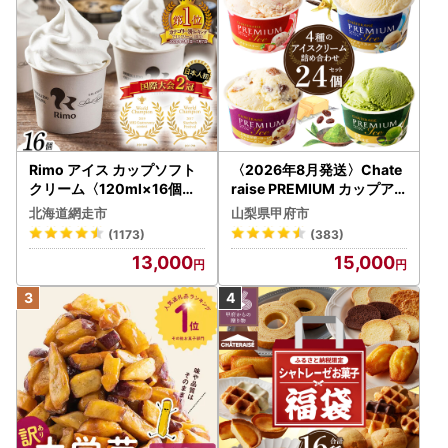
Rimo アイス カップソフト
〈2026年8月発送〉Chate
クリーム〈120ml×16個〉
raise PREMIUM カップア
ABA002 | アイス
イス 詰合せ 4種 24個 アイ
北海道網走市
山梨県甲府市
ス
(1173)
(383)
13,000
15,000