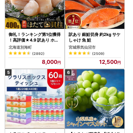
御礼！ランキング第1位獲得
訳あり 銀鮭切身 約2kg サケ
！高評価★4.9 訳あり ホタ
しゃけ 魚 鮭
テ 400g（ほたて 帆立 貝柱
北海道別海町
宮城県気仙沼市
冷凍 ）
(2892)
(2509)
8,000
12,500