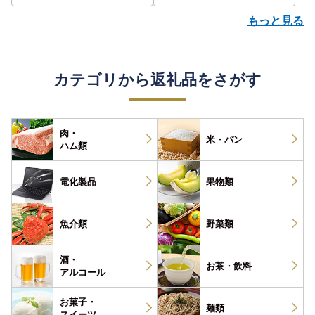
もっと見る
カテゴリから返礼品をさがす
肉・
米・パン
ハム類
電化製品
果物類
魚介類
野菜類
酒・
お茶・
飲料
アルコール
お菓子・
麺類
スイーツ