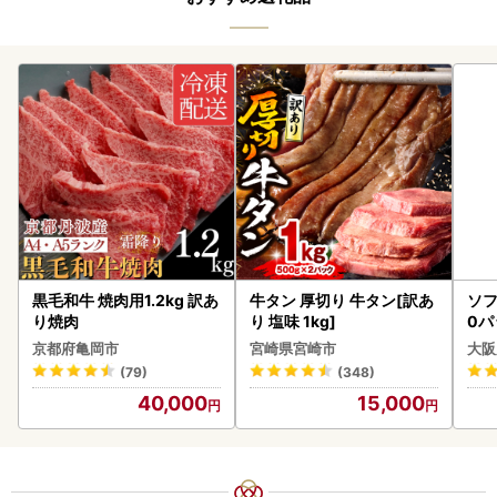
黒毛和牛 焼肉用1.2kg 訳あ
牛タン 厚切り 牛タン[訳あ
ソフ
り焼肉
り 塩味 1kg]
0パ
京都府亀岡市
宮崎県宮崎市
大阪
(79)
(348)
40,000
15,000