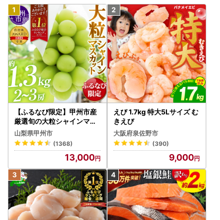
【ふるなび限定】甲州市産
えび 1.7kg 特大5Lサイズ む
厳選旬の大粒シャインマス
きえび
カット 約1.3kg 2～3房【2
山梨県甲州市
大阪府泉佐野市
026年発送】（MG）B12-
(1368)
(390)
472 FN-Limited-VO シャ
13,000
9,000
インマスカット フルーツ