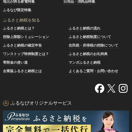
地元が誇る家電特集
日用品・消耗品特集
ふるなび限定特集
ふるさと納税を知る
ふるさと納税とは？
ふるさと納税の流れ
控除上限額シミュレーション
ふるさと納税制度について
ふるさと納税の確定申告
住民税・所得税の控除について
ワンストップ特例制度とは？
ふるさと納税のお礼特典
寄附金の使い道
マンガふるさと納税
企業版ふるさと納税とは
よくあるご質問・お問い合わせ
ふるなびオリジナルサービス