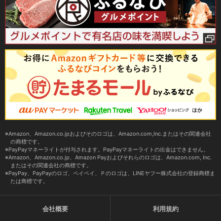
Amazon、Amazon.co.jpおよびそのロゴは、Amazon.com,Inc.またはその関連会社
の商標です。
PayPayマネーライトが付与されます。PayPayマネーライトの出金はできません。
Amazon、Amazon.co.jp、Amazon Payおよびそれらのロゴは、Amazon.com, Inc.
またはその関連会社の商標です。
PayPay、PayPayのロゴ、ペイペイ、Ｐのロゴは、LINEヤフー株式会社の登録商標ま
たは商標です。
会社概要
利用規約