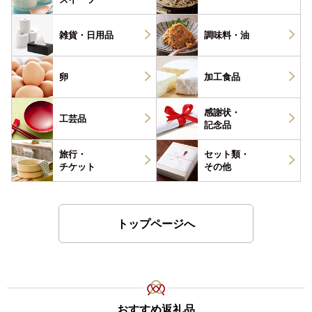
雑貨・
日用品
調味料・
油
卵
加工食品
感謝状・
工芸品
記念品
旅行・
セット類・
チケット
その他
トップページへ
おすすめ返礼品