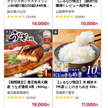
クラリスボックスティッシ
【ふるなび限定】【総合1位
ュ60箱(1箱220組(440枚))
獲得!! レビュー高評価★】
(5個入り×12セット)【配送
〈2026年度配送分〉山梨
栃木県小山市
山梨県甲府市
不可地域：離島・沖縄県】
県産 シャインマスカット 2
(3240)
(2009)
【1256759】
～3房（1.0kg以上）シャイ
14,000
10,000
ン フルーツ FN-Limited-S
P
【期間限定】鹿児島県大隅
【ふるなび限定】米 精米 R
産 うなぎ蒲焼 4尾（600g
7年産 にじのきらめき 10kg
） KN007-004-04-cp18
10月 FN-Limited-PR
鹿児島県鹿屋市
茨城県下妻市
うなぎ 鰻 魚 惣菜 総菜
(5765)
(3)
18,000
11,000