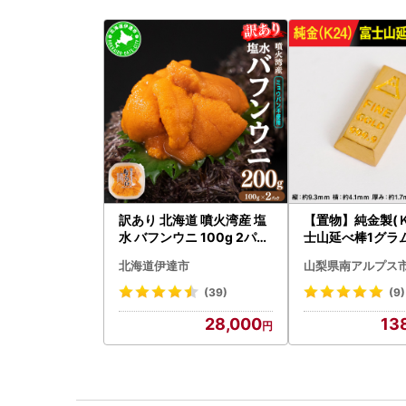
訳あり 北海道 噴火湾産 塩
【置物】純金製(Ｋ
水 バフンウニ 100g 2パッ
士山延べ棒1グラム 
ク 計200g 《アフター保証
180
北海道伊達市
山梨県南アルプス
付き》うに ウニ 雲丹 海鮮
海の幸 魚介類 ウニ丼 お寿
(39)
(9)
司 濃厚 無添加 産地直送 お
28,000
13
取り寄せ 山村水産 送料無
料