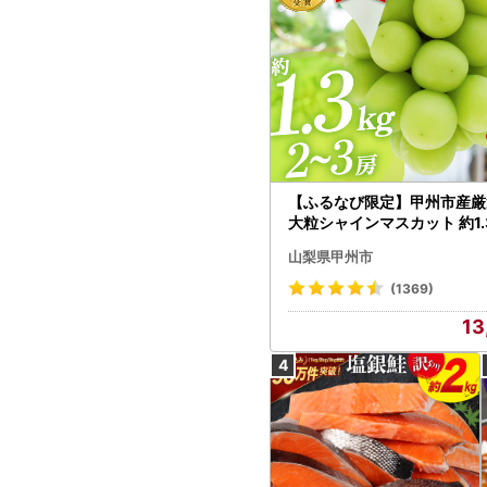
【ふるなび限定】甲州市産厳
大粒シャインマスカット 約1.3
～3房【2026年発送】（MG）
山梨県甲州市
472 FN-Limited-VO シャ
カット フルーツ
(1369)
13