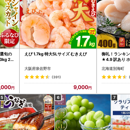
選旬の
えび 1.7kg 特大5Lサイズ むきえび
御礼！ランキン
kg 2
★4.9 訳あり 
B12-
帆立 貝柱 冷凍 
大阪府泉佐野市
北海道別海町
インマス
(391)
,000
9,000