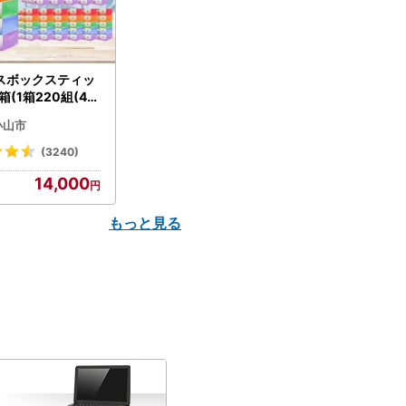
スボックスティッ
箱(1箱220組(44
(5個入り×12セッ
小山市
配送不可地域：離島
】【1256759】
(3240)
14,000
もっと見る