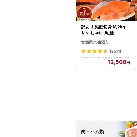
訳あり 銀鮭切身 約2kg
サケ しゃけ 魚 鮭
宮城県気仙沼市
(2511)
12,500
肉・
ハム類