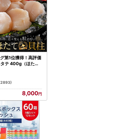
グ第1位獲得！高評価
ホタテ 400g（ほたて
）
(2893)
8,000