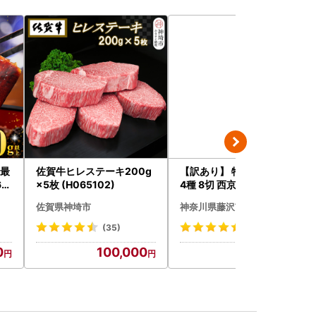
[最
佐賀牛ヒレステーキ200g
【訳あり】 特大 西京漬け
60
×5枚 (H065102)
4種 8切 西京漬け
佐賀県神埼市
神奈川県藤沢市
(35)
(8)
0
100,000
14,000