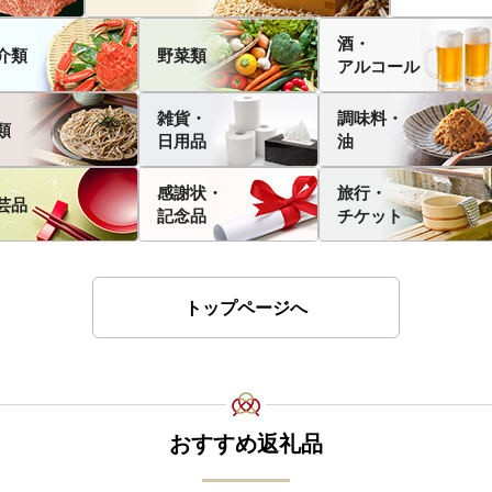
酒・
介類
野菜類
アルコール
雑貨・
調味料・
類
日用品
油
感謝状・
旅行・
芸品
記念品
チケット
トップページへ
おすすめ返礼品