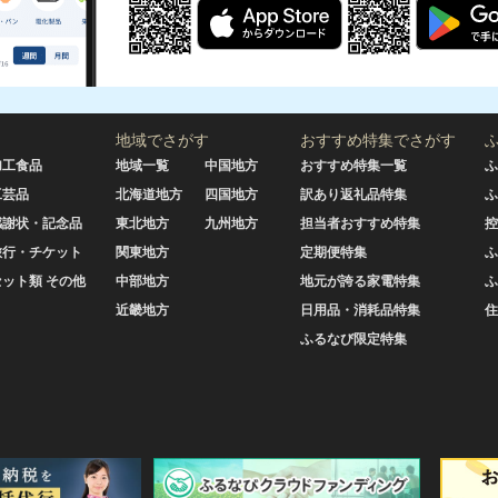
地域でさがす
おすすめ特集でさがす
加工食品
地域一覧
中国地方
おすすめ特集一覧
ふ
工芸品
北海道地方
四国地方
訳あり返礼品特集
ふ
感謝状・記念品
東北地方
九州地方
担当者おすすめ特集
控
旅行・チケット
関東地方
定期便特集
ふ
セット類 その他
中部地方
地元が誇る家電特集
ふ
近畿地方
日用品・消耗品特集
住
ふるなび限定特集