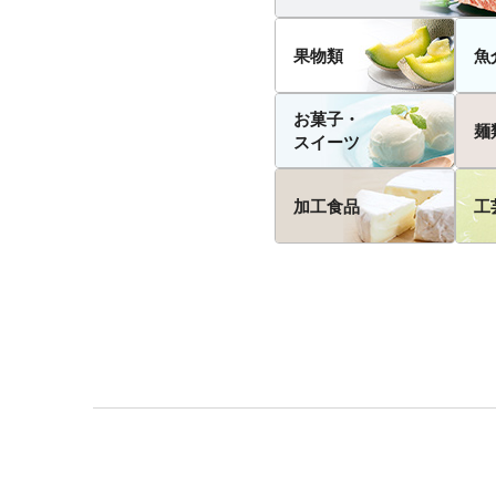
果物類
魚
お菓子・
麺
スイーツ
加工食品
工