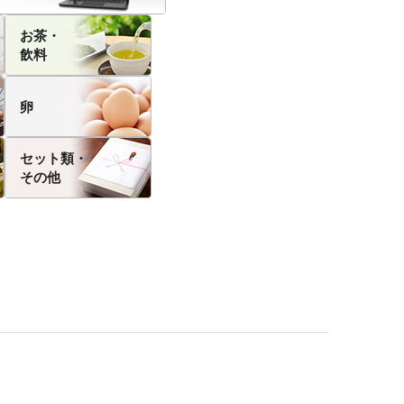
お茶・
飲料
卵
セット類・
その他