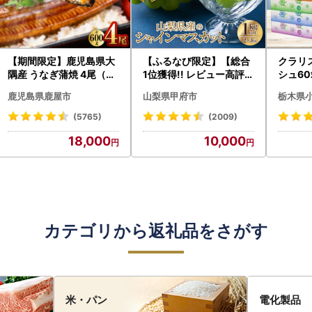
【期間限定】鹿児島県大
【ふるなび限定】【総合
クラリ
隅産 うなぎ蒲焼 4尾（60
1位獲得!! レビュー高評価
シュ60
0g） KN007-004-04-
★】〈2026年度配送分
0枚))
鹿児島県鹿屋市
山梨県甲府市
栃木県
cp18 うなぎ 鰻 魚 惣菜 総
〉山梨県産 シャインマス
ト)【
菜
カット 2～3房（1.0kg以
・沖縄県
(5765)
(2009)
上）シャイン フルーツ F
18,000
10,000
N-Limited-SP
カテゴリから返礼品をさがす
米・パン
電化製品