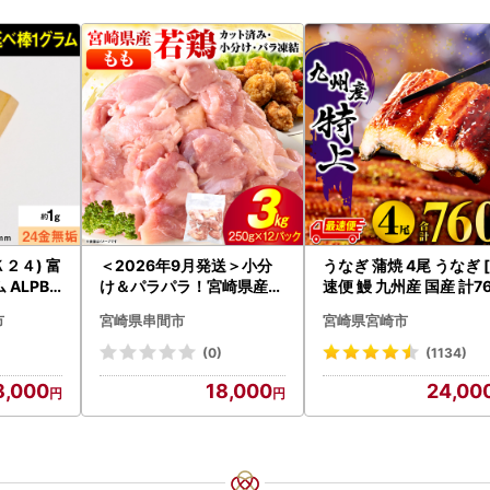
２４) 富
＜2026年9月発送＞小分
うなぎ 蒲焼 4尾 うなぎ 
ALPBK
け＆パラパラ！宮崎県産鶏
速便 鰻 九州産 国産 計7
ももカット合計3kg_K043
g以上]
市
宮崎県串間市
宮崎県宮崎市
-009-2609
(0)
(1134)
8,000
18,000
24,00