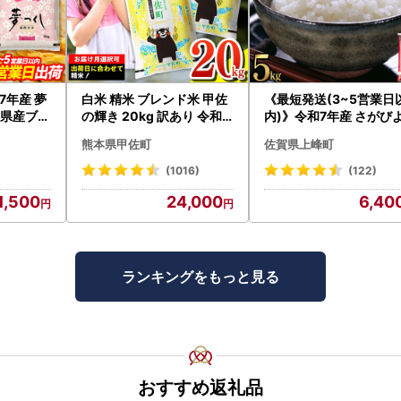
7年産 夢
白米 精米 ブレンド米 甲佐
《最短発送(3~5営業日
岡県産ブラ
の輝き 20kg 訳あり 令和7
内)》令和7年産 さがび
:3X11R7
年産 【価格改定ZS】
り 佐賀県産（精米）5
熊本県甲佐町
佐賀県上峰町
(1016)
(122)
1,500
24,000
6,40
ランキングをもっと見る
おすすめ返礼品