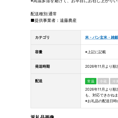
※高温多湿を避けて、お早目にお召し上がり
配送種別:通常
■提供事業者：遠藤農産
カテゴリ
米・パン
玄米・雑
容量
※上記に記載
発送時期
2026年11月より
配送
常温
冷蔵
冷
2026年11月よ
も、対応できかね
※お礼品の配送日時
返礼品画像