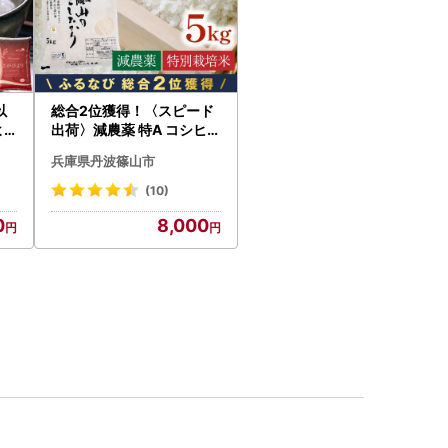
以
総合2位獲得！〈スピード
よ
出荷〉減農薬 特A コシヒカ
kg
リ 5kg 丹波篠山産 特別栽
兵庫県丹波篠山市
培米 こしひかり
(10)
0
8,000