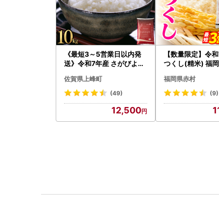
《最短3～5営業日以内発
【数量限定】令和
送》令和7年産 さがびより
つくし(精米) 福
佐賀県産（精米）10kg
ンド米 10kg (品番
佐賀県上峰町
福岡県赤村
)
(49)
(9)
12,500
1