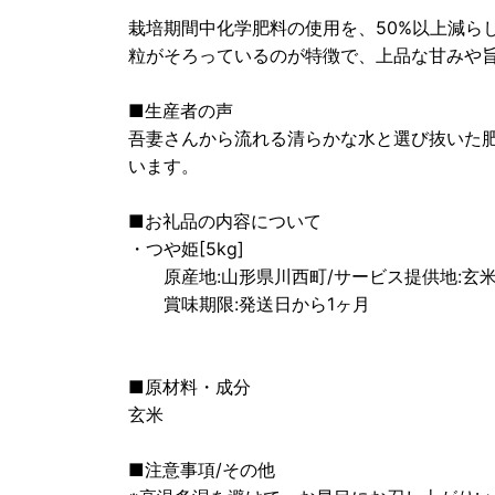
栽培期間中化学肥料の使用を、50%以上減ら
粒がそろっているのが特徴で、上品な甘みや
■生産者の声
吾妻さんから流れる清らかな水と選び抜いた
います。
■お礼品の内容について
・つや姫[5kg]
原産地:山形県川西町/サービス提供地:玄
賞味期限:発送日から1ヶ月
■原材料・成分
玄米
■注意事項/その他