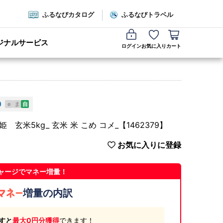
ふるなびカタログ
ふるなびトラベル
ジナルサービス
ログイン
お気に入り
カート
e
ま
自
米5kg_ 玄米 米 こめ コメ_【1462379】
お気に入りに登録
ャージでマネー増量！
増量の内訳
すと
最大0円分獲得
できます！