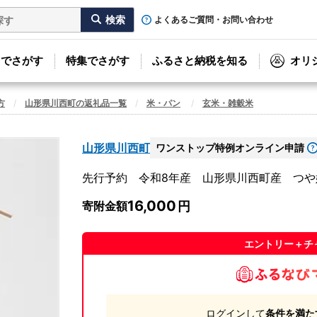
よくあるご質問・お問い合わせ
リでさがす
特集でさがす
ふるさと納税を知る
オリ
方
山形県川西町の返礼品一覧
米・パン
玄米・雑穀米
山形県川西町
ワンストップ特例オンライン申請
先行予約 令和8年産 山形県川西町産 つや姫 玄
16,000
寄附金額
エントリー＋チ
ログインして
条件を満た