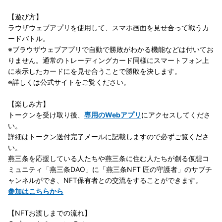
【遊び方】
ラウザウェブアプリを使用して、スマホ画面を見せ合って戦うカ
ードバトル。
※ブラウザウェブアプリで自動で勝敗がわかる機能などは付いてお
りません。通常のトレーディングカード同様にスマートフォン上
に表示したカードにを見せ合うことで勝敗を決します。
※詳しくは公式サイトをご覧ください。
【楽しみ方】
トークンを受け取り後、
専用のWebアプリ
にアクセスしてくださ
い。
詳細はトークン送付完了メールに記載しますので必ずご覧くださ
い。
燕三条を応援している人たちや燕三条に住む人たちが創る仮想コ
ミュニティ「燕三条DAO」に「燕三条NFT 匠の守護者」のサブチ
ャンネルができ、NFT保有者との交流をすることができます。
参加はこちらから
【NFTお渡しまでの流れ】