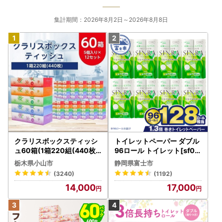
集計期間：2026年8月2日～2026年8月8日
クラリスボックスティッシ
トイレットペーパー ダブル
ュ60箱(1箱220組(440枚))
96ロール トイレット[sf00
(5個入り×12セット)【配送
1-012]
栃木県小山市
静岡県富士市
不可地域：離島・沖縄県】
(3240)
(1192)
【1256759】
14,000
17,000