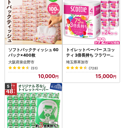
ソフトパックティッシュ 60
トイレットペーパー スコッ
パック×400枚
ティ 3倍長持ち フラワーパ
ック 4ロール×6P
大阪府泉佐野市
埼玉県草加市
(51)
(728)
10,000
15,000