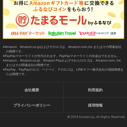
Amazon、Amazon.co.jpおよびそのロゴは、Amazon.com,Inc.またはその関連会社
の商標です。
PayPayマネーライトが付与されます。PayPayマネーライトの出金はできません。
Amazon、Amazon.co.jp、Amazon Payおよびそれらのロゴは、Amazon.com, Inc.
またはその関連会社の商標です。
PayPay、PayPayのロゴ、ペイペイ、Ｐのロゴは、LINEヤフー株式会社の登録商標ま
たは商標です。
会社概要
利用規約
プライバシーポリシー
採用情報
© 2014 furunavi.jp, All Rights Reserved.