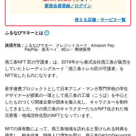
新規会員登録／ログイン
使える店舗・サービス一覧
ふるなびマネーとは
決済方法：
ふるなびマネー
クレジットカード
Amazon Pay
PayPay
楽天ペイ
d払い
郵便振替
燕三条NFT 匠の守護者」は、2019年から株式会社燕三条が販売を
していたトレーディングカード「燕三条トレカ匠の守護者」を
NFT化したものになります。
産学連携プロジェクトとして日本アニメ・マンガ専門学校の学生
デザイナーが授業の一環として燕三条の工場（こうば）を中心と
したものづくり関連企業や団体を擬人化し、キャラクターを制作
してきました。その燕三条のキャラクターたちがNFT化された地
元密着・地域活性化型のNFTとなっています。
NFTの保有数によって、燕三条地域を訪れると受けられる特典を
用意し、観光促進、関係人口増加を図り、燕三条DAOのDiscordサ