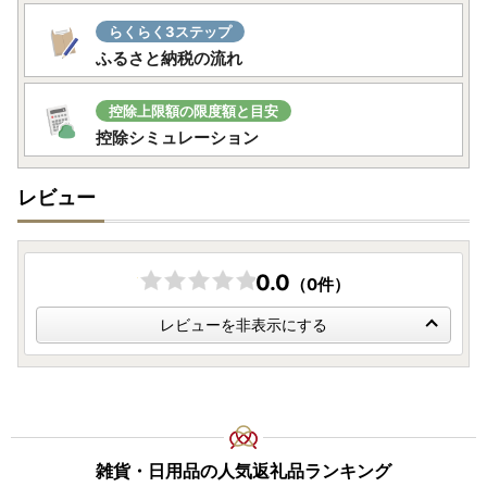
「グランメゾン東京」に認められたカトラリーと同様に、
らくらく3ステップ
優れたデザイン・品質を有するカトラリーを揃えていますの
ふるさと納税の流れ
で、ぜひご覧ください。
燕市を応援いただいた方に「職人の技」でお返しします。
控除上限額の限度額と目安
※「グランメゾン東京」・・・ 主人公のシェフが三ツ星レ
控除シミュレーション
ストランを目指す物語
レビュー
【お問い合わせ】
燕市役所総務課 ふるさと納税係
0.0
（0件）
電話番号 0256-77-8301 または 0256-94-7120
受付時間 9時00分～17時00分(土曜・日曜・祝日・年末年
レビューを非表示にする
始を除く)
住所 〒959-0295 新潟県燕市吉田西太田1934番地
雑貨・日用品の人気返礼品ランキング