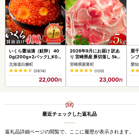
いくら醤油漬（鮭卵） 40
2026年9月にお届け 訳あ
栗千
0g(200g×2パック)_K02
り 宮崎県産 豚切落し 5kg
ンブ
2-1676
C325-2506-2609
デザ
北海道白糠町
宮崎県新富町
愛知
(5674)
(120)
22,000
23,000
最近チェックした返礼品
返礼品詳細ページの閲覧で、ここに履歴が表示されます。