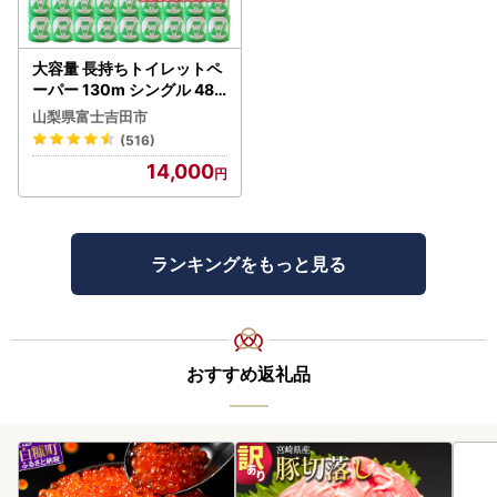
大容量 長持ちトイレットペ
ーパー 130m シングル 48R
芯なし 3倍巻 トイレット
山梨県富士吉田市
(516)
14,000
ランキングをもっと見る
おすすめ返礼品