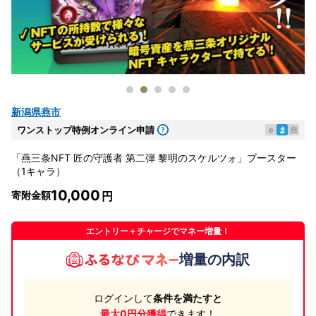
新潟県燕市
ワンストップ特例オンライン申請
e
ま
自
「燕三条NFT 匠の守護者 第二弾 黎明のスケルツォ」ブースター
（1キャラ）
10,000
寄附金額
エントリー＋チャージでマネー増量！
増量の内訳
ログインして
条件を満たすと
最大0円分獲得
できます！