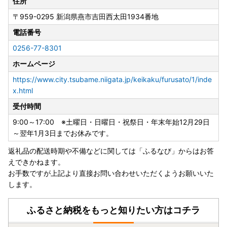
住所
品をご用意しております。
〒959-0295
新潟県燕市吉田西太田1934番地
皆さまの生活を豊かにする魅力的なラインナップとなってお
りますので、ぜひご覧ください！😄✨
電話番号
0256-77-8301
ホームページ
【2023年9月16日放送の情報番組「サタデープラス」の人
気コーナー『ひたすら試してランキング』で「全自動コーヒ
https://www.city.tsubame.niigata.jp/keikaku/furusato/1/inde
ーメーカー（3杯用）」が総合第1位に選ばれました！】
x.html
受付時間
全自動コーヒーメーカー 3カップ
9:00～17:00 ※土曜日・日曜日・祝祭日・年末年始12月29日
～翌年1月3日までお休みです。
返礼品の配送時期や不備などに関しては「ふるなび」からはお答
【TBS系日曜劇場「グランメゾン東京」で燕市のカトラリー
えできかねます。
が使用されました‼】
お手数ですが上記より直接お問い合わせいただくようお願いいた
します。
2019年に放送されたTBS系日曜劇場「グランメゾン東
京」にて、燕市産のカトラリーが評価され、第4話（2019年
ふるさと納税をもっと知りたい方はコチラ
11月10日放送）から、こだわりの主人公のレストランの小道
具として使用されました。