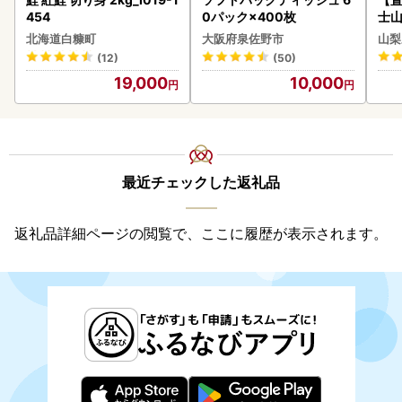
454
0パック×400枚
士山
180
北海道白糠町
大阪府泉佐野市
山梨
(12)
(50)
19,000
10,000
最近チェックした返礼品
返礼品詳細ページの閲覧で、ここに履歴が表示されます。