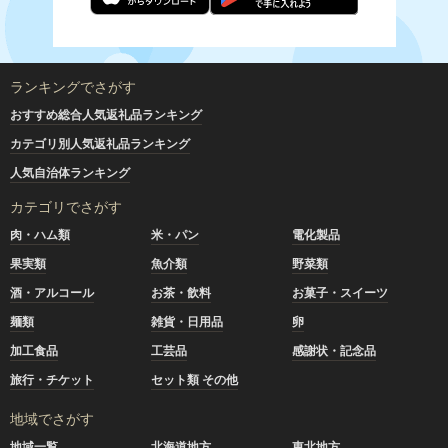
ランキングでさがす
おすすめ総合人気返礼品ランキング
カテゴリ別人気返礼品ランキング
人気自治体ランキング
カテゴリでさがす
肉・ハム類
米・パン
電化製品
果実類
魚介類
野菜類
酒・アルコール
お茶・飲料
お菓子・スイーツ
麺類
雑貨・日用品
卵
加工食品
工芸品
感謝状・記念品
旅行・チケット
セット類 その他
地域でさがす
地域一覧
北海道地方
東北地方