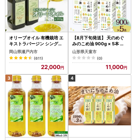
オリーブオイル 有機栽培 エ
【8月下旬発送】 天のめぐ
キストラバージン シングル
みのこめ油 900g × 5本 米
2本 オリーブオイル
油
岡山県瀬戸内市
山形県天童市
(611)
(0)
22,000
11,000