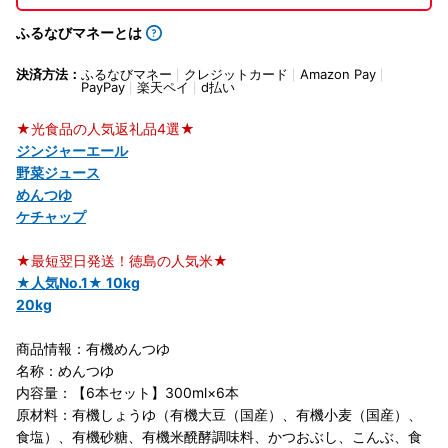
ふるなびマネーとは
決済方法：
ふるなびマネー
クレジットカード
Amazon Pay
PayPay
楽天ペイ
d払い
★光食品の人気返礼品4選★
ジンジャーエール
野菜ジュース
めんつゆ
ケチャップ
★最短翌日発送！徳島の人気米★
★人気No.1★ 10kg
20kg
商品情報：有機めんつゆ
名称：めんつゆ
内容量：【6本セット】300ml×6本
原材料：有機しょうゆ（有機大豆（国産）、有機小麦（国産）、
食塩）、有機砂糖、有機米醗酵調味料、かつおぶし、こんぶ、食