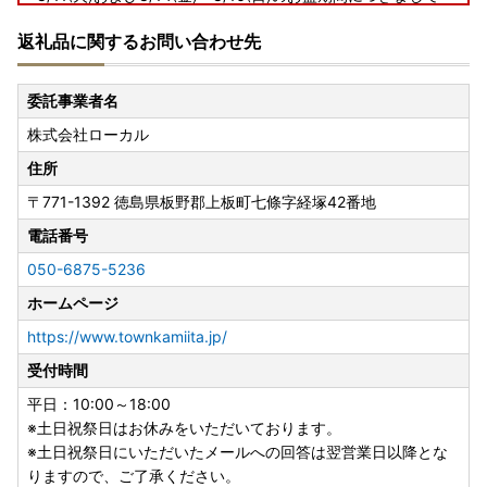
は、お電話およびメールでの納税・返礼品に関するお問い合
返礼品に関するお問い合わせ先
わせ対応はお休みとさせていただきます。
お盆期間にいただきましたお問い合わせにつきましては、8/
17(月)以降にて順次ご対応させていただきます。
委託事業者名
【ご寄附受付は365日24時間承り中!】
株式会社ローカル
住所
〒771-1392
徳島県板野郡上板町七條字経塚42番地
電話番号
050-6875-5236
ホームページ
https://www.townkamiita.jp/
受付時間
平日：10:00～18:00
※土日祝祭日はお休みをいただいております。
※土日祝祭日にいただいたメールへの回答は翌営業日以降とな
りますので、ご了承ください。