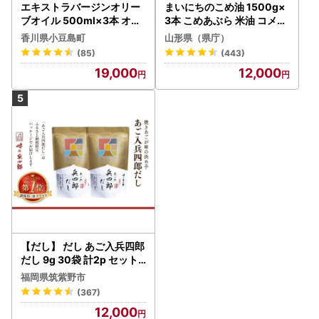
エキストラバージンオリー
まいにちのこめ油 1500g×
ブオイル 500ml×3本 オリ
3本 こめあぶら 米油 コメ油
ーブオイル 食用油
揚げ物 炒め物 サラダ 山形
香川県小豆島町
山形県（県庁）
県 食用油 食用オイル 調理
(85)
(443)
油 油 食品 山形県 F2Y-173
19,000
12,000
0
【だし】 だし あご入兵四郎
だし 9g 30袋 計2p セット
21760217
福岡県筑紫野市
(367)
12,000