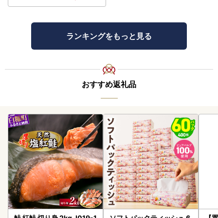
ランキングをもっと見る
おすすめ返礼品
鮭 紅鮭 切り身 2kg_I019-1
ソフトパックティッシュ 6
【置