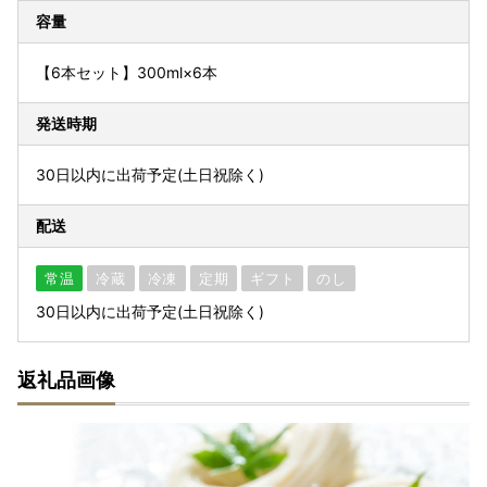
容量
【6本セット】300ml×6本
発送時期
30日以内に出荷予定(土日祝除く)
配送
常温
冷蔵
冷凍
定期
ギフト
のし
30日以内に出荷予定(土日祝除く)
返礼品画像