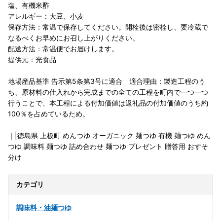
塩、有機米酢
アレルギー：大豆、小麦
保存方法：常温で保存してください。開栓後は密栓し、要冷蔵で
なるべくお早めにお召し上がりください。
配送方法：常温便でお届けします。
提供元：光食品
地場産品基準 告示第5条第3号に適合 適合理由：製造工程のう
ち、原材料の仕入れから完成までの全ての工程を町内で一つ一つ
行うことで、本工程による付加価値は返礼品の付加価値のうち約
100％を占めているため。
｜|徳島県 上板町 めんつゆ オーガニック 麺つゆ 有機 麺つゆ めん
つゆ 調味料 麺つゆ 詰め合わせ 麺つゆ プレゼント 贈答用 おすそ
分け
カテゴリ
調味料・油
麺つゆ