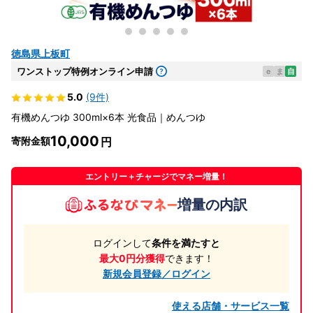
徳島県上板町
ワンストップ特例オンライン申請
e
ま
自
5.0
(9件)
有機めんつゆ 300ml×6本 光食品｜めんつゆ
10,000
寄附金額
エントリー＋チャージでマネー増量！
増量の内訳
ログインして
条件を満たすと
最大0円分獲得
できます！
新規会員登録／ログイン
使える店舗・サービス一覧