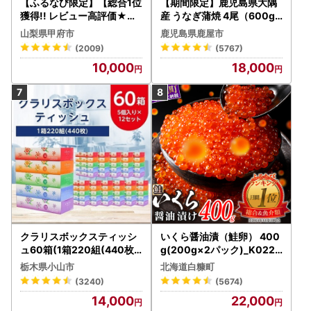
【ふるなび限定】【総合1位
【期間限定】鹿児島県大隅
獲得!! レビュー高評価★】
産 うなぎ蒲焼 4尾（600g
〈2026年度配送分〉山梨
） KN007-004-04-cp18
山梨県甲府市
鹿児島県鹿屋市
県産 シャインマスカット 2
うなぎ 鰻 魚 惣菜 総菜
(2009)
(5767)
～3房（1.0kg以上）シャイ
10,000
18,000
ン フルーツ FN-Limited-S
P
クラリスボックスティッシ
いくら醤油漬（鮭卵） 400
ュ60箱(1箱220組(440枚))
g(200g×2パック)_K022-
(5個入り×12セット)【配送
1676
栃木県小山市
北海道白糠町
不可地域：離島・沖縄県】
(3240)
(5674)
【1256759】
14,000
22,000