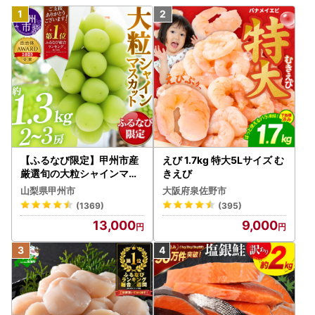
【ふるなび限定】甲州市産
えび 1.7kg 特大5Lサイズ む
厳選旬の大粒シャインマス
きえび
カット 約1.3kg 2～3房【2
山梨県甲州市
大阪府泉佐野市
026年発送】（MG）B12-
(1369)
(395)
472 FN-Limited-VO シャ
13,000
9,000
インマスカット フルーツ