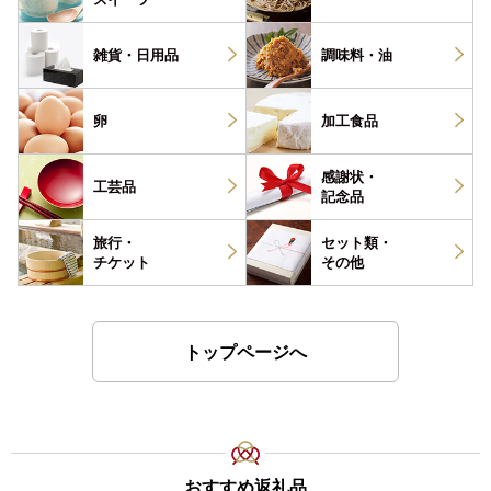
雑貨・
日用品
調味料・
油
卵
加工食品
感謝状・
工芸品
記念品
旅行・
セット類・
チケット
その他
トップページへ
おすすめ返礼品