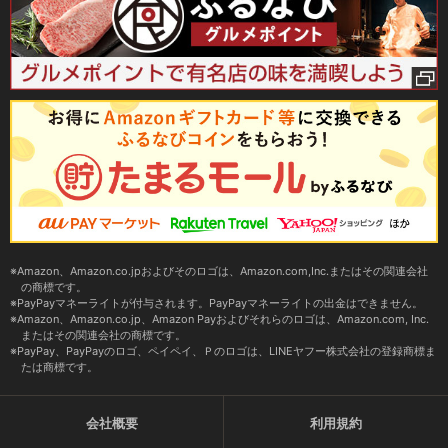
Amazon、Amazon.co.jpおよびそのロゴは、Amazon.com,Inc.またはその関連会社
の商標です。
PayPayマネーライトが付与されます。PayPayマネーライトの出金はできません。
Amazon、Amazon.co.jp、Amazon Payおよびそれらのロゴは、Amazon.com, Inc.
またはその関連会社の商標です。
PayPay、PayPayのロゴ、ペイペイ、Ｐのロゴは、LINEヤフー株式会社の登録商標ま
たは商標です。
会社概要
利用規約