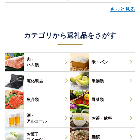
もっと見る
カテゴリから返礼品をさがす
肉・
米・パン
ハム類
電化製品
果物類
魚介類
野菜類
酒・
お茶・
飲料
アルコール
お菓子・
麺類
スイーツ