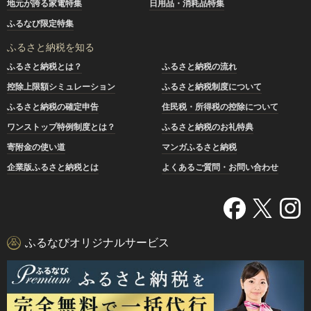
地元が誇る家電特集
日用品・消耗品特集
ふるなび限定特集
ふるさと納税を知る
ふるさと納税とは？
ふるさと納税の流れ
控除上限額シミュレーション
ふるさと納税制度について
ふるさと納税の確定申告
住民税・所得税の控除について
ワンストップ特例制度とは？
ふるさと納税のお礼特典
寄附金の使い道
マンガふるさと納税
企業版ふるさと納税とは
よくあるご質問・お問い合わせ
ふるなびオリジナルサービス