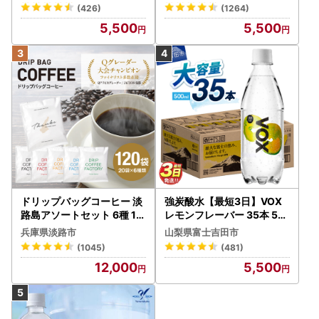
ルレス【富士吉田市限定カ
定カートン】炭酸
(426)
(1264)
ートン】 炭酸
5,500
5,500
ドリップバッグコーヒー 淡
強炭酸水【最短3日】VOX
路島アソートセット 6種 12
レモンフレーバー 35本 50
0袋 飲み比べ コーヒー
0ml 【富士吉田市限定カー
兵庫県淡路市
山梨県富士吉田市
トン】炭酸
(1045)
(481)
12,000
5,500