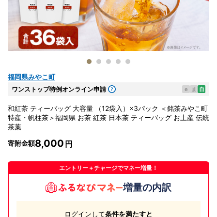
福岡県みやこ町
ワンストップ特例オンライン申請
e
ま
自
和紅茶 ティーバッグ 大容量 （12袋入）×3パック ＜銘茶みやこ町
特産・帆柱茶＞福岡県 お茶 紅茶 日本茶 ティーバッグ お土産 伝統
茶葉
8,000
寄附金額
エントリー＋チャージでマネー増量！
増量の内訳
ログインして
条件を満たすと