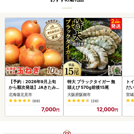
【予約：2026年9月上旬
特大 ブラックタイガー 無
ト
から順次発送】JAきたみ
頭えび 570g前後15尾
だ
らい産 玉ねぎ Lサイズ 10k
6ロ
北海道北見市
大阪府阪南市
宮城
g ( タマネギ たまねぎ 野菜
(69)
(26)
)【210-0003-2026】
7,000
12,000