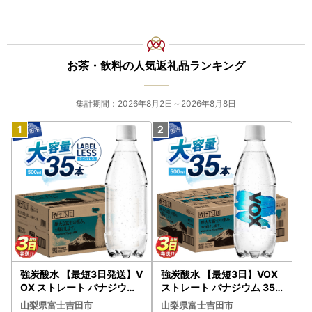
お茶・飲料の人気返礼品ランキング
集計期間：2026年8月2日～2026年8月8日
強炭酸水 【最短3日発送】V
強炭酸水 【最短3日】VOX
OX ストレート バナジウム
ストレート バナジウム 35
強炭酸水 35本 500ml ラベ
本 500ml 【富士吉田市限
山梨県富士吉田市
山梨県富士吉田市