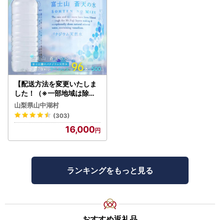
【配送方法を変更いたしま
した！（※一部地域は除く
）】＜ラベルレス＞富士山
山梨県山中湖村
蒼天の水 500ml×96本（４
(303)
ケース）YC001
16,000
ランキングをもっと見る
おすすめ返礼品