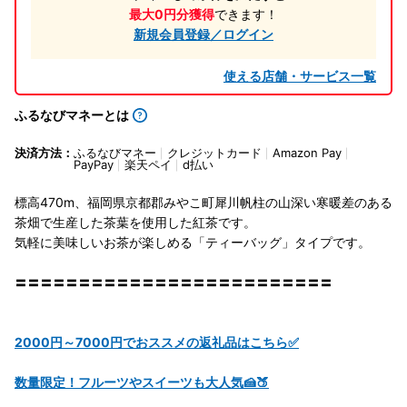
最大0円分獲得
できます！
新規会員登録／ログイン
使える店舗・サービス一覧
ふるなびマネーとは
決済方法：
ふるなびマネー
クレジットカード
Amazon Pay
PayPay
楽天ペイ
d払い
標高470m、福岡県京都郡みやこ町犀川帆柱の山深い寒暖差のある
茶畑で生産した茶葉を使用した紅茶です。
気軽に美味しいお茶が楽しめる「ティーバッグ」タイプです。
〓〓〓〓〓〓〓〓〓〓〓〓〓〓〓〓〓〓〓〓〓〓〓〓〓
2000円～7000円でおススメの返礼品はこちら✅
数量限定！フルーツやスイーツも大人気🍰🍑