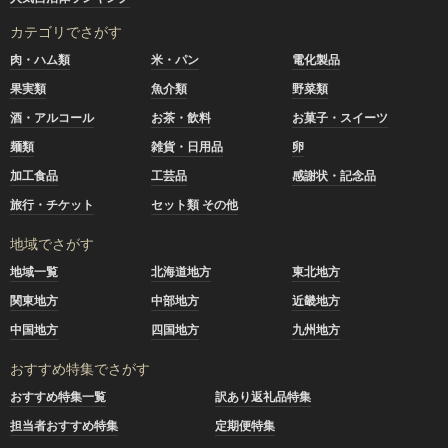
カテゴリでさがす
肉・ハム類
米・パン
電化製品
果実類
魚介類
野菜類
酒・アルコール
お茶・飲料
お菓子・スイーツ
麺類
雑貨・日用品
卵
加工食品
工芸品
感謝状・記念品
旅行・チケット
セット類 その他
地域でさがす
地域一覧
北海道地方
東北地方
関東地方
中部地方
近畿地方
中国地方
四国地方
九州地方
おすすめ特集でさがす
おすすめ特集一覧
訳あり返礼品特集
担当者おすすめ特集
定期便特集