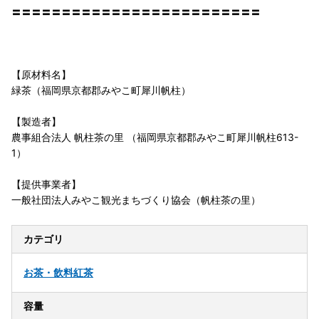
〓〓〓〓〓〓〓〓〓〓〓〓〓〓〓〓〓〓〓〓〓〓〓〓〓
【原材料名】
緑茶（福岡県京都郡みやこ町犀川帆柱）
【製造者】
農事組合法人 帆柱茶の里 （福岡県京都郡みやこ町犀川帆柱613-
1）
【提供事業者】
一般社団法人みやこ観光まちづくり協会（帆柱茶の里）
カテゴリ
お茶・飲料
紅茶
容量