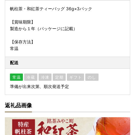
帆柱茶・和紅茶ティーバッグ 36g×3パック
【賞味期限】
製造から１年（パッケージに記載）
【保存方法】
常温
配送
常温
冷蔵
冷凍
定期
ギフト
のし
準備が出来次第、順次発送予定
返礼品画像