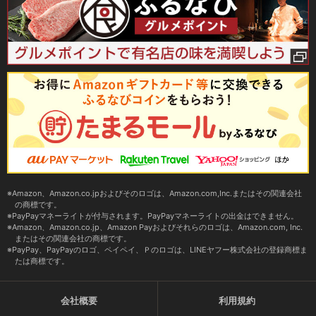
Amazon、Amazon.co.jpおよびそのロゴは、Amazon.com,Inc.またはその関連会社
の商標です。
PayPayマネーライトが付与されます。PayPayマネーライトの出金はできません。
Amazon、Amazon.co.jp、Amazon Payおよびそれらのロゴは、Amazon.com, Inc.
またはその関連会社の商標です。
PayPay、PayPayのロゴ、ペイペイ、Ｐのロゴは、LINEヤフー株式会社の登録商標ま
たは商標です。
会社概要
利用規約