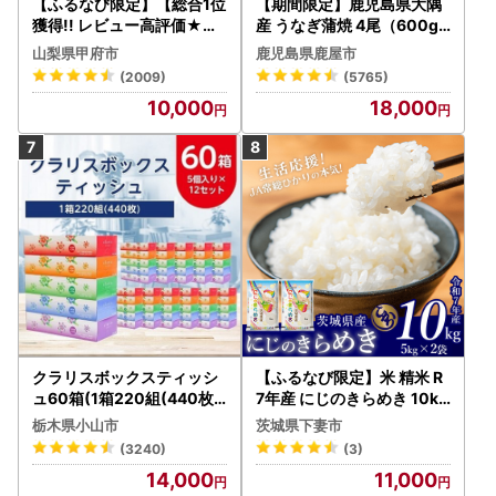
【ふるなび限定】【総合1位
【期間限定】鹿児島県大隅
獲得!! レビュー高評価★】
産 うなぎ蒲焼 4尾（600g
〈2026年度配送分〉山梨
） KN007-004-04-cp18
山梨県甲府市
鹿児島県鹿屋市
県産 シャインマスカット 2
うなぎ 鰻 魚 惣菜 総菜
(2009)
(5765)
～3房（1.0kg以上）シャイ
10,000
18,000
ン フルーツ FN-Limited-S
P
クラリスボックスティッシ
【ふるなび限定】米 精米 R
ュ60箱(1箱220組(440枚))
7年産 にじのきらめき 10kg
(5個入り×12セット)【配送
10月 FN-Limited-PR
栃木県小山市
茨城県下妻市
不可地域：離島・沖縄県】
(3240)
(3)
【1256759】
14,000
11,000