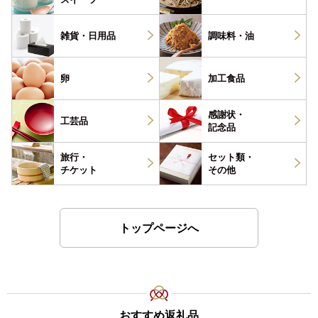
雑貨・
日用品
調味料・
油
卵
加工食品
感謝状・
工芸品
記念品
旅行・
セット類・
チケット
その他
トップページへ
おすすめ返礼品