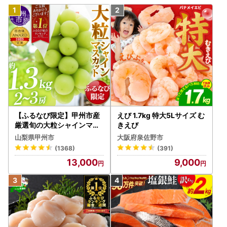
【ふるなび限定】甲州市産
えび 1.7kg 特大5Lサイズ む
厳選旬の大粒シャインマス
きえび
カット 約1.3kg 2～3房【2
山梨県甲州市
大阪府泉佐野市
026年発送】（MG）B12-
(1368)
(391)
472 FN-Limited-VO シャ
13,000
9,000
インマスカット フルーツ