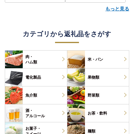
もっと見る
カテゴリから返礼品をさがす
肉・
米・パン
ハム類
電化製品
果物類
魚介類
野菜類
酒・
お茶・
飲料
アルコール
お菓子・
麺類
スイーツ