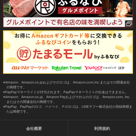
Amazon、Amazon.co.jpおよびそのロゴは、Amazon.com,Inc.またはその関連会社
の商標です。
PayPayマネーライトが付与されます。PayPayマネーライトの出金はできません。
Amazon、Amazon.co.jp、Amazon Payおよびそれらのロゴは、Amazon.com, Inc.
またはその関連会社の商標です。
PayPay、PayPayのロゴ、ペイペイ、Ｐのロゴは、LINEヤフー株式会社の登録商標ま
たは商標です。
会社概要
利用規約