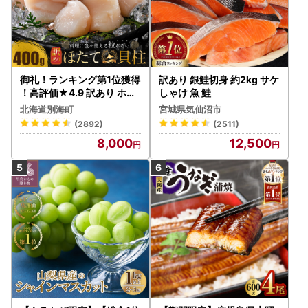
御礼！ランキング第1位獲得
訳あり 銀鮭切身 約2kg サケ
！高評価★4.9 訳あり ホタ
しゃけ 魚 鮭
テ 400g（ほたて 帆立 貝柱
北海道別海町
宮城県気仙沼市
冷凍 ）
(2892)
(2511)
8,000
12,500