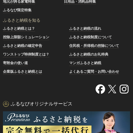
地元が誇る家電特集
日用品・消耗品特集
ふるなび限定特集
ふるさと納税を知る
ふるさと納税とは？
ふるさと納税の流れ
控除上限額シミュレーション
ふるさと納税制度について
ふるさと納税の確定申告
住民税・所得税の控除について
ワンストップ特例制度とは？
ふるさと納税のお礼特典
寄附金の使い道
マンガふるさと納税
企業版ふるさと納税とは
よくあるご質問・お問い合わせ
ふるなびオリジナルサービス