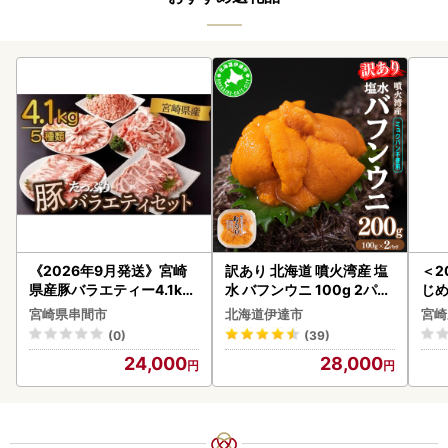
《2026年9月発送》宮崎
訳あり 北海道 噴火湾産 塩
＜2
県産豚バラエティー4.1kg
水 バフンウニ 100g 2パッ
じ
セット_K033-057-2609
ク 計200g 《アフター保証
ロイ
宮崎県串間市
北海道伊達市
宮崎
付き》うに ウニ 雲丹 海鮮
K00
(0)
(39)
海の幸 魚介類 ウニ丼 お寿
24,000
28,000
司 濃厚 無添加 産地直送 お
取り寄せ 山村水産 送料無
料