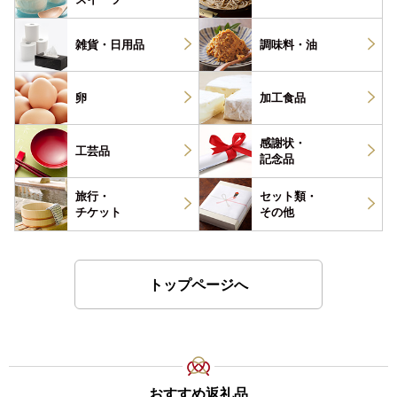
雑貨・
日用品
調味料・
油
卵
加工食品
感謝状・
工芸品
記念品
旅行・
セット類・
チケット
その他
トップページへ
おすすめ返礼品