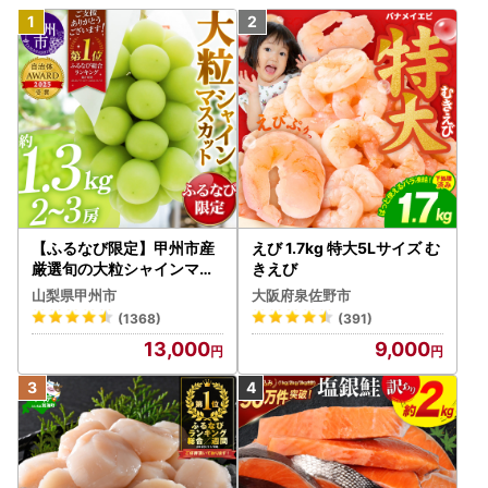
【ふるなび限定】甲州市産
えび 1.7kg 特大5Lサイズ む
厳選旬の大粒シャインマス
きえび
カット 約1.3kg 2～3房【2
山梨県甲州市
大阪府泉佐野市
026年発送】（MG）B12-
(1368)
(391)
472 FN-Limited-VO シャ
13,000
9,000
インマスカット フルーツ