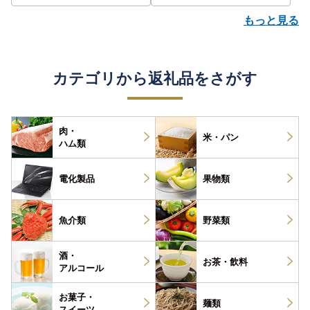
もっと見る
カテゴリから返礼品をさがす
肉・
米・パン
ハム類
電化製品
果物類
魚介類
野菜類
酒・
お茶・
飲料
アルコール
お菓子・
麺類
スイーツ