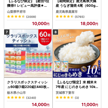
【ふるなび限定】【総合1位
【期間限定】鹿児島県大隅
獲得!! レビュー高評価★】
産 うなぎ蒲焼 4尾（600g
〈2026年度配送分〉山梨
） KN007-004-04-cp18
山梨県甲府市
鹿児島県鹿屋市
県産 シャインマスカット 2
うなぎ 鰻 魚 惣菜 総菜
(2009)
(5765)
～3房（1.0kg以上）シャイ
10,000
18,000
ン フルーツ FN-Limited-S
P
クラリスボックスティッシ
【ふるなび限定】米 精米 R
ュ60箱(1箱220組(440枚))
7年産 にじのきらめき 10kg
(5個入り×12セット)【配送
10月 FN-Limited-PR
栃木県小山市
茨城県下妻市
不可地域：離島・沖縄県】
(3240)
(3)
【1256759】
14,000
11,000