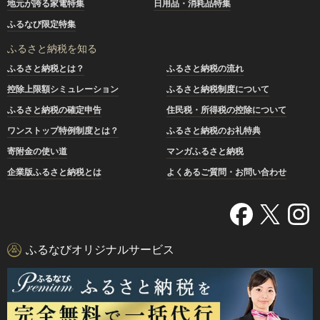
地元が誇る家電特集
日用品・消耗品特集
ふるなび限定特集
ふるさと納税を知る
ふるさと納税とは？
ふるさと納税の流れ
控除上限額シミュレーション
ふるさと納税制度について
ふるさと納税の確定申告
住民税・所得税の控除について
ワンストップ特例制度とは？
ふるさと納税のお礼特典
寄附金の使い道
マンガふるさと納税
企業版ふるさと納税とは
よくあるご質問・お問い合わせ
ふるなびオリジナルサービス