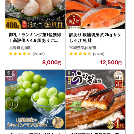
御礼！ランキング第1位獲得
訳あり 銀鮭切身 約2kg サケ
！高評価★4.9 訳あり ホタ
しゃけ 魚 鮭
テ 400g（ほたて 帆立 貝柱
北海道別海町
宮城県気仙沼市
冷凍 ）
(2892)
(2510)
8,000
12,500