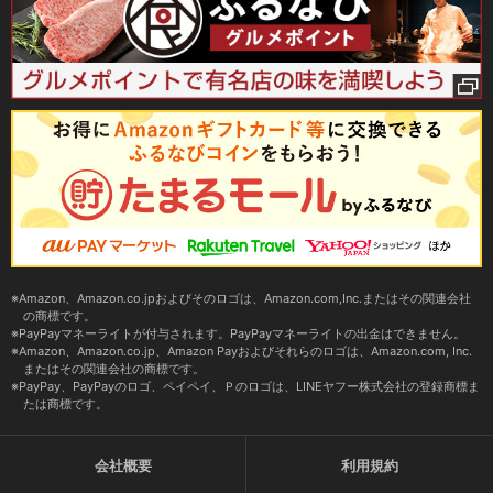
Amazon、Amazon.co.jpおよびそのロゴは、Amazon.com,Inc.またはその関連会社
の商標です。
PayPayマネーライトが付与されます。PayPayマネーライトの出金はできません。
Amazon、Amazon.co.jp、Amazon Payおよびそれらのロゴは、Amazon.com, Inc.
またはその関連会社の商標です。
PayPay、PayPayのロゴ、ペイペイ、Ｐのロゴは、LINEヤフー株式会社の登録商標ま
たは商標です。
会社概要
利用規約