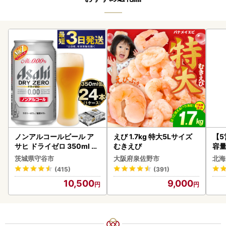
ノンアルコールビール ア
えび 1.7kg 特大5Lサイズ
【
サヒ ドライゼロ 350ml 24
むきえび
容量
本 ノンアル ビール asashi
あ
茨城県守谷市
大阪府泉佐野市
北海
守谷市
ーグ
(415)
(391)
05
10,500
9,000