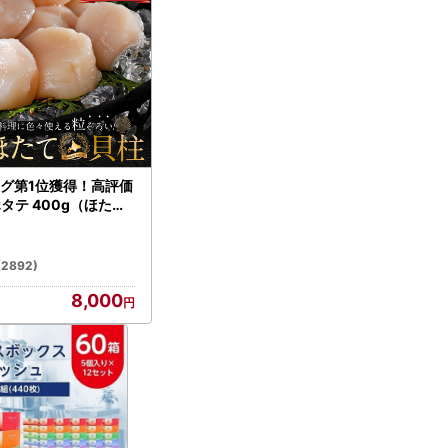
グ第1位獲得！高評価
ホタテ 400g（ほたて
）
(2892)
8,000