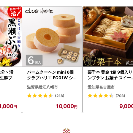
送分＞活
バームクーヘン mini 6個
栗千本 黄金 1箱 9個入り
生鮮ブリ
クラブハリエ FC01W シェ
ンブラン お菓子 スイー
g前後）_
アボックス バウムクーヘ
デザート モンブラン 人
滋賀県近江八幡市
愛知県名古屋市
9
ン
(218)
(703)
4,000
10,000
9,00