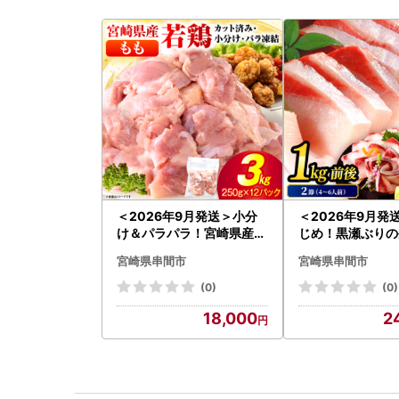
＜2026年9月発送＞小分
＜2026年9月発
け＆パラパラ！宮崎県産鶏
じめ！黒瀬ぶりの
ももカット合計3kg_K043
ロイン2節（1.0k
宮崎県串間市
宮崎県串間市
-009-2609
K001-012-260
(0)
(0)
18,000
2