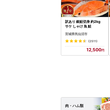
訳あり 銀鮭切身 約2kg
サケ しゃけ 魚 鮭
宮城県気仙沼市
(2511)
12,500
肉・
ハム類