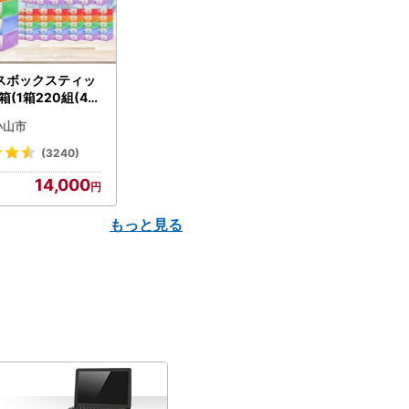
スボックスティッ
箱(1箱220組(44
(5個入り×12セッ
小山市
配送不可地域：離島
】【1256759】
(3240)
14,000
もっと見る