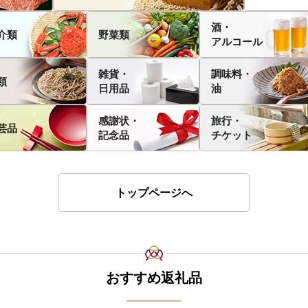
酒・
介類
野菜類
アルコール
雑貨・
調味料・
類
日用品
油
感謝状・
旅行・
芸品
記念品
チケット
トップページへ
おすすめ返礼品