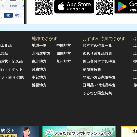
地域でさがす
おすすめ特集でさがす
加工食品
地域一覧
中国地方
おすすめ特集一覧
ふ
工芸品
北海道地方
四国地方
訳あり返礼品特集
ふ
感謝状・記念品
東北地方
九州地方
担当者おすすめ特集
控
旅行・チケット
関東地方
定期便特集
ふ
セット類 その他
中部地方
地元が誇る家電特集
ふ
近畿地方
日用品・消耗品特集
住
ふるなび限定特集