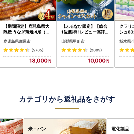
【期間限定】鹿児島県大
【ふるなび限定】【総合
クラリ
隅産 うなぎ蒲焼 4尾（60
1位獲得!! レビュー高評価
シュ60
0g） KN007-004-04-
★】〈2026年度配送分
0枚))
鹿児島県鹿屋市
山梨県甲府市
栃木県
cp18 うなぎ 鰻 魚 惣菜 総
〉山梨県産 シャインマス
ト)【
菜
カット 2～3房（1.0kg以
・沖縄県
(5765)
(2009)
上）シャイン フルーツ F
18,000
10,000
N-Limited-SP
カテゴリから返礼品をさがす
米・パン
電化製品