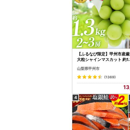
【ふるなび限定】甲州市産厳
大粒シャインマスカット 約1.3
～3房【2026年発送】（MG）
山梨県甲州市
472 FN-Limited-VO シャ
カット フルーツ
(1369)
13