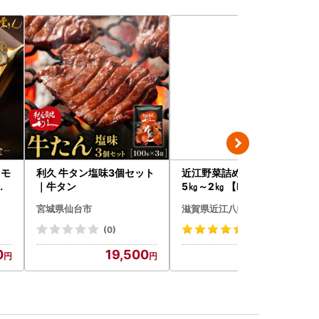
 モ
利久 牛タン塩味3個セット
近江野菜詰め合せセット 1.
ツ
｜牛タン
5㎏～2㎏ 【K002W】 野
気
菜 旬 新鮮
宮城県仙台市
滋賀県近江八幡市
(0)
(117)
0
19,500
9,000