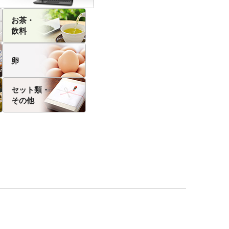
お茶・
飲料
卵
セット類・
その他