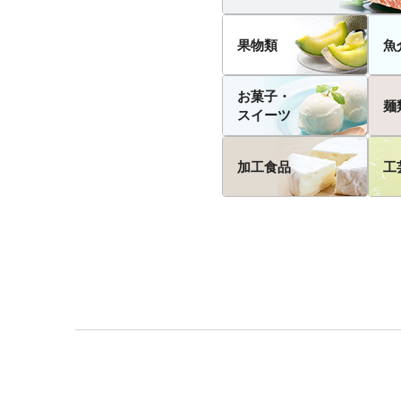
果物類
魚
お菓子・
麺
スイーツ
加工食品
工