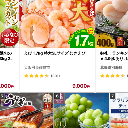
選旬の
えび 1.7kg 特大5Lサイズ むきえび
御礼！ランキン
kg 2
★4.9 訳あり 
B12-
帆立 貝柱 冷凍 
大阪府泉佐野市
北海道別海町
インマス
(391)
,000
9,000