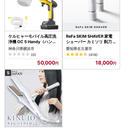
ケルヒャーモバイル高圧洗
ReFa SKIM SHAVER 家電
浄機 OC 5 Handy（ハンデ
シェーバー カミソリ 剃刀
ィジェット） APV0006
シェーバー
神奈川県横浜市
愛知県名古屋市
(0)
(418)
50,000
18,000