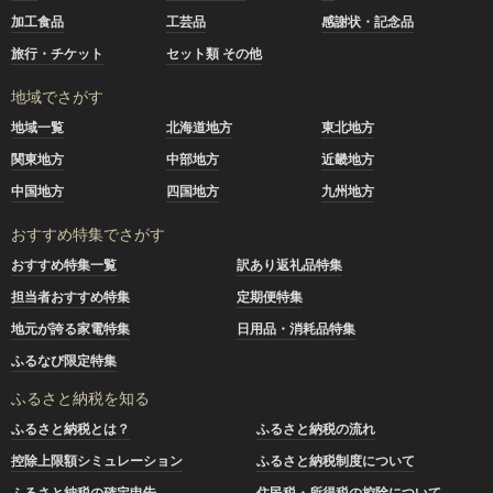
加工食品
工芸品
感謝状・記念品
旅行・チケット
セット類 その他
地域でさがす
地域一覧
北海道地方
東北地方
関東地方
中部地方
近畿地方
中国地方
四国地方
九州地方
おすすめ特集でさがす
おすすめ特集一覧
訳あり返礼品特集
担当者おすすめ特集
定期便特集
地元が誇る家電特集
日用品・消耗品特集
ふるなび限定特集
ふるさと納税を知る
ふるさと納税とは？
ふるさと納税の流れ
控除上限額シミュレーション
ふるさと納税制度について
ふるさと納税の確定申告
住民税・所得税の控除について