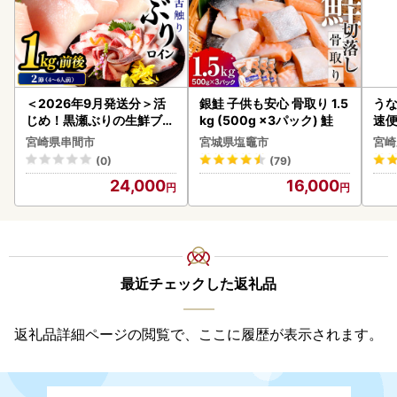
＜2026年9月発送分＞活
銀鮭 子供も安心 骨取り 1.5
うな
じめ！黒瀬ぶりの生鮮ブリ
kg (500g ×3パック) 鮭
速便
ロイン2節（1.0kg前後）_
g以
宮崎県串間市
宮城県塩竈市
宮崎
K001-012-2609
(0)
(79)
24,000
16,000
最近チェックした返礼品
返礼品詳細ページの閲覧で、ここに履歴が表示されます。