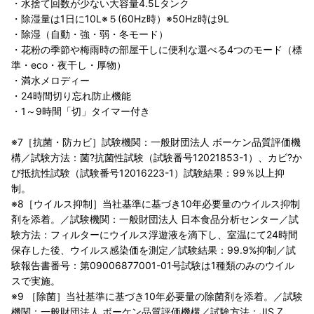
・水捨て回数が少ない大容量4.5Lタンク
・除湿量は1日に10L※５(60Hz時）※50Hz時は9L
・除湿（自動・強・弱・冬モード）
・花粉の季節や梅雨時の部屋干しに便利な選べる4つのモード（標
準・eco・夜干し・厚物）
・満水メロディー
・24時間切り忘れ防止機能
・1～9時間「切」タイマー付き
※7［抗菌・防カビ］試験機関：一般財団法人 ボーケン品質評価機
構／試験方法：菌?抗菌性試験（試験番号12021853-1）、カビ?か
び抵抗性試験（試験番号12016223-1）試験結果：99％以上抑
制。
※8［ウイルス抑制］当社基準に基づき10年必要量のウイルス抑制
剤を添着。／試験機関：一般財団法人 日本食品分析センター／試
験方法：フィルターにウイルス浮遊液を滴下し、室温にて24時間
保存した後、ウイルス感染価を測定／試験結果：99.9%抑制／試
験報告書番号：第09006877001-01号試験は1種類のみのウイル
スで実施。
※9 ［除菌］当社基準に基づき10年必要量の除菌剤を添着。／試験
機関：一般財団法人 ボーケン品質評価機構／試験方法：JIS Z