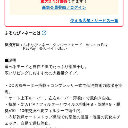
最大0円分獲得
できます！
新規会員登録／ログイン
使える店舗・サービス一覧
ふるなびマネーとは
決済方法：
ふるなびマネー
クレジットカード
Amazon Pay
PayPay
楽天ペイ
d払い
■説明
選べるモードと自在の風でたっぷり部屋干し。
広いリビングにおすすめの大容量タイプ。
・DC送風モーター搭載＋コンプレッサー式で低消費電力除湿を実
現。
・オート上下ルーバー、左右ルーバー(手動）で風向き自在。
・抗菌・防カビ※７フィルターとウイルス抑制※８・除菌※９・脱
臭※10 10年交換不要フィルターで衛生的。
・衣類乾燥オートストップ機能でお部屋の温度・湿度の変化をチ
ェック。自動で運転停止。