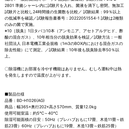
2801 準拠シャーレ内に試験片を入れ、菌液を滴下し密閉。無加工
試験片と比較し24時間後の生菌数を比較／ 試験結果：99％以上
の低減率を確認／試験報告書番号：20222051554-1 試験は2種類
のみの菌で実施。
※10［脱臭］1日タバコ10本（アンモニア、アセトアルデヒド、酢
酸の混合ガス）、10年相当分の脱臭効果を検証／試験方法：一般
社団法人 日本電機工業会規格（1m3のBOX内における混合ガスの
除去性能）にて測定。／試験結果：10年後も脱臭除去率50％以
上。
〇除湿機にお部屋を冷やす機能はありません。むしろ運転中は熱
を発生しますので温度が上がります。
■製品仕様
品番：BD-H1026(AG)
商品：幅365×奥行202×高さ570mm、質量12.0kg
使用可能室温：約5℃～40℃
除湿可能面積の目安：50Hz（プレハブおもに17畳、木造11畳～鉄
筋23畳）60Hz（プレハブおもに19畳、木造13畳～鉄筋25畳）