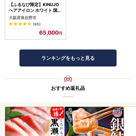
【ふるなび限定】KINUJO
ヘアアイロン ホワイト 国内
製造 FN-Limited-PR
大阪府泉佐野市
(65)
65,000
ランキングをもっと見る
おすすめ返礼品