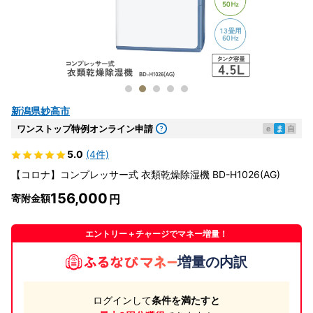
新潟県妙高市
ワンストップ特例オンライン申請
e
ま
自
5.0
(4件)
【コロナ】コンプレッサー式 衣類乾燥除湿機 BD-H1026(AG)
156,000
寄附金額
エントリー＋チャージでマネー増量！
増量の内訳
ログインして
条件を満たすと