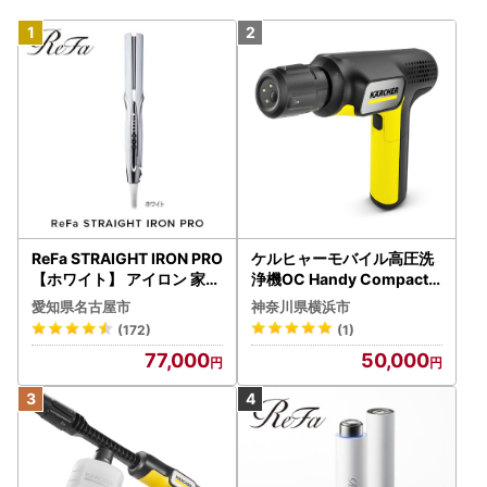
ReFa STRAIGHT IRON PRO
ケルヒャーモバイル高圧洗
【ホワイト】 アイロン 家電
浄機OC Handy Compact
美容 リファ アイロン
（ハンディエア） APV000
愛知県名古屋市
神奈川県横浜市
7
(172)
(1)
77,000
50,000