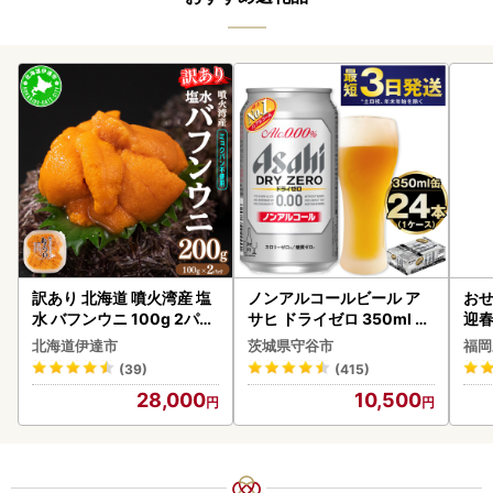
訳あり 北海道 噴火湾産 塩
ノンアルコールビール ア
おせ
水 バフンウニ 100g 2パッ
サヒ ドライゼロ 350ml 24
迎
ク 計200g 《アフター保証
本 ノンアル ビール asashi
北海道伊達市
茨城県守谷市
福岡
付き》うに ウニ 雲丹 海鮮
守谷市
(39)
(415)
海の幸 魚介類 ウニ丼 お寿
28,000
10,500
司 濃厚 無添加 産地直送 お
取り寄せ 山村水産 送料無
料