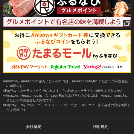
Amazon、Amazon.co.jpおよびそのロゴは、Amazon.com,Inc.またはその関連会社
の商標です。
PayPayマネーライトが付与されます。PayPayマネーライトの出金はできません。
Amazon、Amazon.co.jp、Amazon Payおよびそれらのロゴは、Amazon.com, Inc.
またはその関連会社の商標です。
PayPay、PayPayのロゴ、ペイペイ、Ｐのロゴは、LINEヤフー株式会社の登録商標ま
たは商標です。
会社概要
利用規約