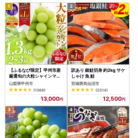
【ふるなび限定】甲州市産
訳あり 銀鮭切身 約2kg サケ
厳選旬の大粒シャインマス
しゃけ 魚 鮭
カット 約1.3kg 2～3房【2
山梨県甲州市
宮城県気仙沼市
026年発送】（MG）B12-
(1369)
(2514)
472 FN-Limited-VO シャ
13,000
12,500
インマスカット フルーツ