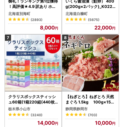
御礼！ランキング第1位獲得
いくら醤油漬（鮭卵） 400
！高評価★4.9 訳あり ホタ
g(200g×2パック)_K022-
テ 400g（ほたて 帆立 貝柱
1676
北海道別海町
北海道白糠町
冷凍 ）
(2893)
(5675)
8,000
22,000
クラリスボックスティッシ
【ねぎとろ】ねぎとろ 天然
ュ60箱(1箱220組(440枚))
まぐろ 1.5kg 100g×15パ
(5個入り×12セット)【配送
ック
栃木県小山市
静岡県静岡市
不可地域：離島・沖縄県】
(3240)
(703)
【1256759】
14,000
10,000