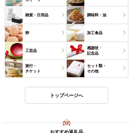
雑貨・
日用品
調味料・
油
卵
加工食品
感謝状・
工芸品
記念品
旅行・
セット類・
チケット
その他
トップページへ
おすすめ返礼品