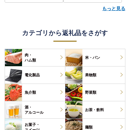
もっと見る
カテゴリから返礼品をさがす
肉・
米・パン
ハム類
電化製品
果物類
魚介類
野菜類
酒・
お茶・
飲料
アルコール
お菓子・
麺類
スイーツ