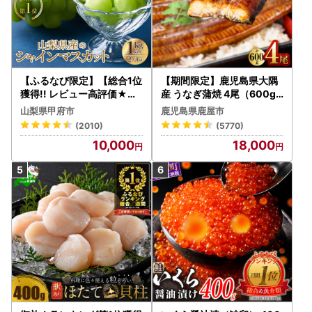
【ふるなび限定】【総合1位
【期間限定】鹿児島県大隅
獲得!! レビュー高評価★】
産 うなぎ蒲焼 4尾（600g
〈2026年度配送分〉山梨
） KN007-004-04-cp18
山梨県甲府市
鹿児島県鹿屋市
県産 シャインマスカット 2
うなぎ 鰻 魚 惣菜 総菜
(2010)
(5770)
～3房（1.0kg以上）シャイ
10,000
18,000
ン フルーツ FN-Limited-S
P