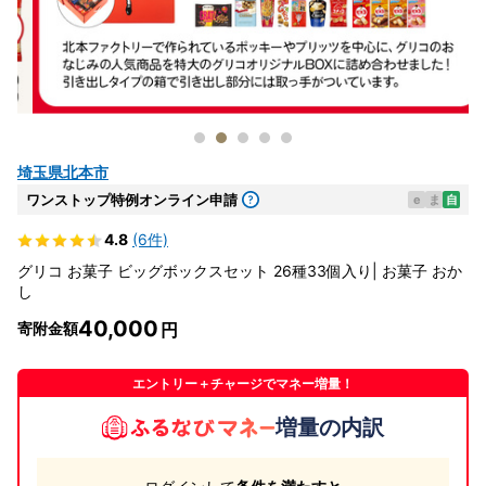
埼玉県北本市
ワンストップ特例オンライン申請
e
ま
自
4.8
(6件)
グリコ お菓子 ビッグボックスセット 26種33個入り| お菓子 おか
し
40,000
寄附金額
エントリー＋チャージでマネー増量！
増量の内訳