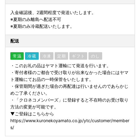
入金確認後、2週間程度で発送いたします。
※夏期のみ離島へ配送不可
※夏期のみ冷蔵配送いたします。
配送
常温
冷蔵
冷凍
定期
ギフト
のし
・このお礼の品はヤマト運輸にて発送を行います。
・寄付者様のご都合で受け取りが出来なかった場合にはヤマ
ト運輸にてお品の一時保管をいたします。
・保管期間が過ぎた場合の再配達は行いませんのであらかじ
めご了承ください。
・「クロネコメンバーズ」に登録すると不在時のお受け取り
方法の変更が可能です。
▼ご登録はこちらから
https://www.kuronekoyamato.co.jp/ytc/customer/member
s/