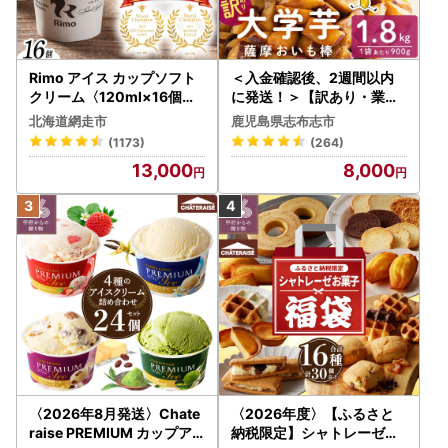
Rimo アイス カップソフト
＜入金確認後、2週間以内
クリーム〈120ml×16個〉
に発送！＞【訳あり・業務
ABA002 | アイス
用】薩摩おいも棒セット 計
北海道網走市
鹿児島県志布志市
1.8kg(900g×2袋) p8-142
(1173)
(264)
-2w
13,000
8,000
〈2026年8月発送〉Chate
〈2026年度〉【ふるさと
raise PREMIUM カップア
納税限定】シャトレーゼ人