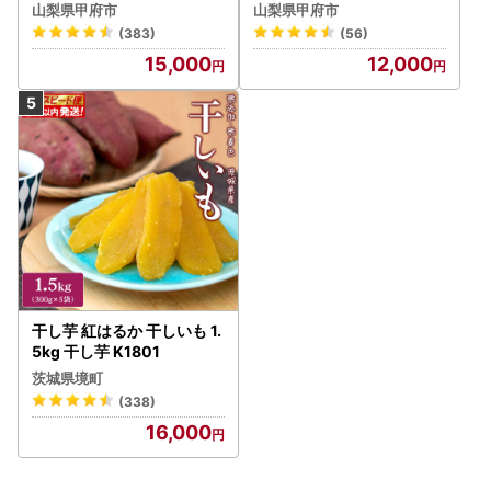
イス 詰合せ 4種 24個 アイ
気お菓子勢ぞろい!! お菓子
山梨県甲府市
山梨県甲府市
ス
福箱 シャトレーゼ
(383)
(56)
15,000
12,000
干し芋 紅はるか 干しいも 1.
5kg 干し芋 K1801
茨城県境町
(338)
16,000