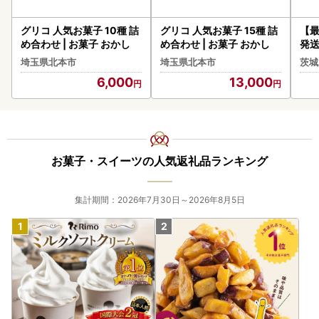
グリコ 人気お菓子 10種 詰
グリコ 人気お菓子 15種 詰
【
め合わせ | お菓子 おかし
め合わせ | お菓子 おかし
発送
気 
埼玉県北本市
埼玉県北本市
茨城
6,000
13,000
お菓子・スイーツの人気返礼品ランキング
集計期間：2026年7月30日～2026年8月5日