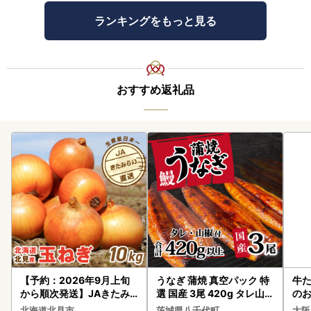
ランキングをもっと見る
おすすめ返礼品
【予約：2026年9月上旬
うなぎ 蒲焼 真空パック 特
牛た
から順次発送】JAきたみ
選 国産 3尾 420g タレ山椒
のお
らい産 玉ねぎ Lサイズ 10k
付き うな重 ひつまぶし 訳
北海道北見市
茨城県八千代町
大阪