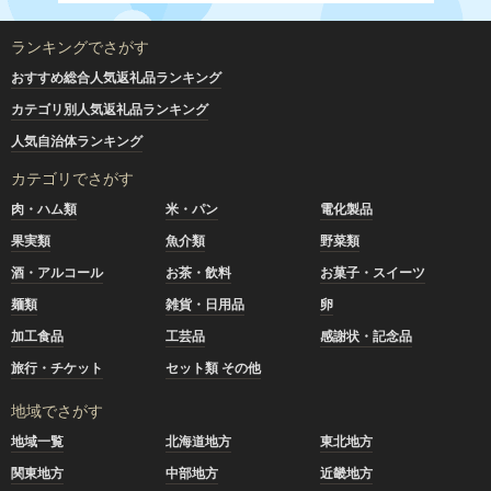
ランキングでさがす
おすすめ総合人気返礼品ランキング
カテゴリ別人気返礼品ランキング
人気自治体ランキング
カテゴリでさがす
肉・ハム類
米・パン
電化製品
果実類
魚介類
野菜類
酒・アルコール
お茶・飲料
お菓子・スイーツ
麺類
雑貨・日用品
卵
加工食品
工芸品
感謝状・記念品
旅行・チケット
セット類 その他
地域でさがす
地域一覧
北海道地方
東北地方
関東地方
中部地方
近畿地方