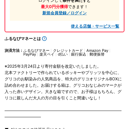
ログインして
条件を満たすと
最大0円分獲得
できます！
新規会員登録／ログイン
使える店舗・サービス一覧
ふるなびマネーとは
決済方法：
ふるなびマネー
クレジットカード
Amazon Pay
PayPay
楽天ペイ
d払い
銀行振込
郵便振替
※2025年3月24日より寄付金額を改定いたしました。
北本ファクトリーで作られているポッキーやプリッツを中心に、
グリコのお馴染みの人気商品を、特大のグリコオリジナルBOXに
詰め合わせました。お届けする箱は、グリコおなじみのマークが
入った赤いデザイン。大きな箱ですので、お子様はもちろん、グ
リコに親しんだ大人の方の目を引くこと間違いなし！
―――――――――――――――――――――――――――――
―――――――――