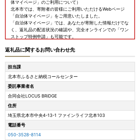
体マイページ」のご利用について）
北本市では、寄附者の皆様にご利用いただけるWebページ
「自治体マイページ」をご用意いたしました。
「自治体マイページ」では、あなたが寄附した情報だけでな
く、返礼品の配送状況の確認や、完全オンラインでの「ワン
ストップ特例申請」も可能です。
ふるさと納税で寄附したあと、さまざまな便利な機能が無料
返礼品に関するお問い合わせ先
で利用できる”あなただけ”の専用ページです。
ぜひご利用ください。
https://mypg.jp/
担当課
北本市ふるさと納税コールセンター
▼ワンストップ特例申請に関する問い合わせ先／送付先
北本市 市長公室 シティプロモーション・広報担当
委託事業者名
〒364-8633 埼玉県北本市本町1丁目111番地
合同会社LOCUS BRiDGE
048-511-9119
8:30～17：15（※土日祝除く）
住所
MAIL：citypro@city.kitamoto.lg.jp（北本市役所市長公室）
埼玉県北本市中央4-13-1 ファインライフ北本103
電話番号
050-3528-8114