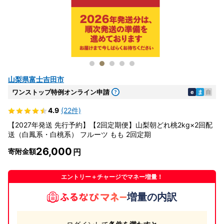
山梨県富士吉田市
ワンストップ特例オンライン申請
e
ま
自
4.9
(22件)
【2027年発送 先行予約】【2回定期便】山梨朝どれ桃2kg×2回配
送（白鳳系・白桃系） フルーツ もも 2回定期
26,000
寄附金額
エントリー＋チャージでマネー増量！
増量の内訳