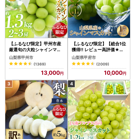
【ふるなび限定】甲州市産
【ふるなび限定】【総合1位
厳選旬の大粒シャインマス
獲得!! レビュー高評価★】
カット 約1.3kg 2～3房【2
〈2026年度配送分〉山梨
山梨県甲州市
山梨県甲府市
026年発送】（MG）B12-
県産 シャインマスカット 2
(1369)
(2009)
472 FN-Limited-VO シャ
～3房（1.0kg以上）シャイ
13,000
10,000
インマスカット フルーツ
ン フルーツ FN-Limited-S
P