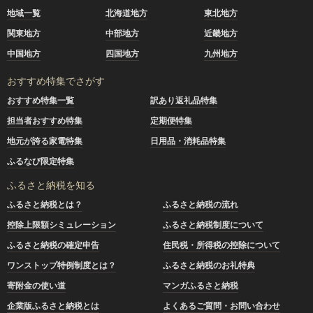
地域一覧
北海道地方
東北地方
関東地方
中部地方
近畿地方
中国地方
四国地方
九州地方
おすすめ特集でさがす
おすすめ特集一覧
訳あり返礼品特集
担当者おすすめ特集
定期便特集
地元が誇る家電特集
日用品・消耗品特集
ふるなび限定特集
ふるさと納税を知る
ふるさと納税とは？
ふるさと納税の流れ
控除上限額シミュレーション
ふるさと納税制度について
ふるさと納税の確定申告
住民税・所得税の控除について
ワンストップ特例制度とは？
ふるさと納税のお礼特典
寄附金の使い道
マンガふるさと納税
企業版ふるさと納税とは
よくあるご質問・お問い合わせ