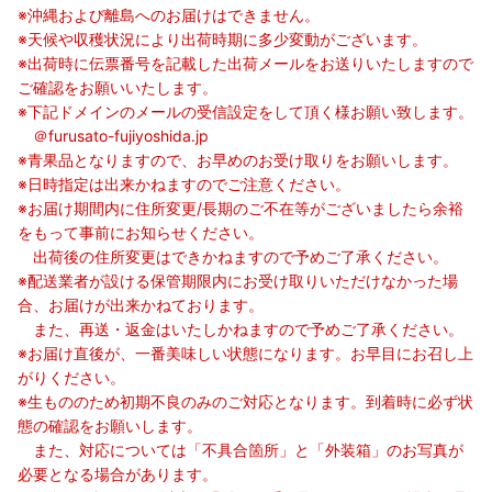
※沖縄および離島へのお届けはできません。
※天候や収穫状況により出荷時期に多少変動がございます。
※出荷時に伝票番号を記載した出荷メールをお送りいたしますので
ご確認をお願いいたします。
※下記ドメインのメールの受信設定をして頂く様お願い致します。
＠furusato-fujiyoshida.jp
※青果品となりますので、お早めのお受け取りをお願いします。
※日時指定は出来かねますのでご注意ください。
※お届け期間内に住所変更/長期のご不在等がございましたら余裕
をもって事前にお知らせください。
出荷後の住所変更はできかねますので予めご了承ください。
※配送業者が設ける保管期限内にお受け取りいただけなかった場
合、お届けが出来かねております。
また、再送・返金はいたしかねますので予めご了承ください。
※お届け直後が、一番美味しい状態になります。お早目にお召し上
がりください。
※生もののため初期不良のみのご対応となります。到着時に必ず状
態の確認をお願いします。
また、対応については「不具合箇所」と「外装箱」のお写真が
必要となる場合があります。