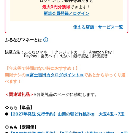
ログインして
条件を満たすと
最大0円分獲得
できます！
新規会員登録／ログイン
使える店舗・サービス一覧
ふるなびマネーとは
決済方法：
ふるなびマネー
クレジットカード
Amazon Pay
PayPay
楽天ペイ
d払い
銀行振込
郵便振替
【年末等で時間のない時におすすめ！】
期限ナシの
≪富士吉田カタログポイント≫
であとからゆっくり選
べます！
＜関連返礼品＞
※各返礼品のページに移動します。
◇もも【単品】
●
【2027年発送 先行予約】山梨の朝どれ桃2kg 大玉4玉～7玉
◇もも【定期便】