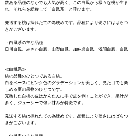
数ある品種のなかでも人気が高く、この白鳳から様々な桃が生ま
れ、それらを総称して「白鳳系」と呼びます。
発送する桃は採れたての為硬めです。品種により硬さにはばらつ
きがございます。
・白鳳系の主な品種
日川白鳳、みさか白鳳、山梨白鳳、加納岩白鳳、浅間白鳳、白鳳
≪白桃系≫
桃の品種のひとつである白桃。
白をベースにピンク色のグラデーションが美しく、見た目でも楽
しめる夏の果物のひとつです。
完熟した白桃の皮はかんたんに手で皮を剥くことができ、果汁が
多く、ジューシーで強い甘みが特徴です。
発送する桃は採れたての為硬めです。品種により硬さにはばらつ
きがございます。
・白桃系の主な品種