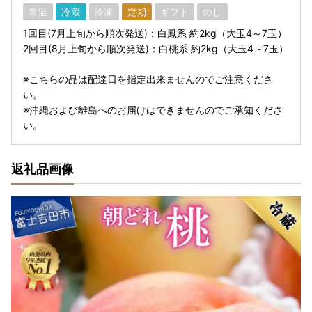
常温
冷蔵
冷凍
定期
ギフト
のし
1回目(7月上旬から順次発送)：白鳳系 約2kg（大玉4～7玉）
2回目(8月上旬から順次発送)：白桃系 約2kg（大玉4～7玉）
※こちらの品は配達日を指定出来ませんのでご注意くださ
い。
※沖縄および離島へのお届けはできませんのでご承知くださ
い。
返礼品画像