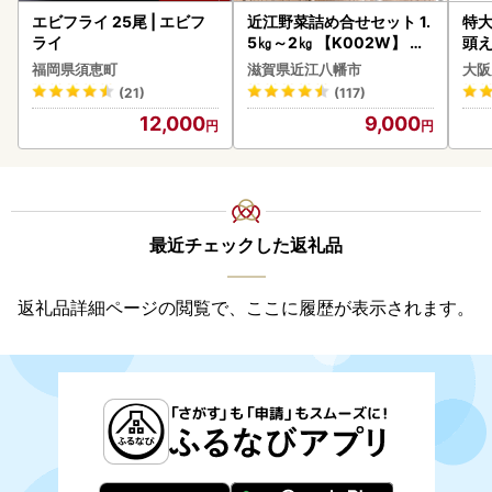
エビフライ 25尾 | エビフ
近江野菜詰め合せセット 1.
特大
ライ
5㎏～2㎏ 【K002W】 野
頭え
菜 旬 新鮮
福岡県須恵町
滋賀県近江八幡市
大阪
(21)
(117)
12,000
9,000
最近チェックした返礼品
返礼品詳細ページの閲覧で、ここに履歴が表示されます。