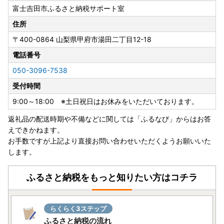
富士吉田市ふるさと納税サポート室
■ワンストップ特例申請が完全ペーパーレスに！申請アプリ
「IAM」新登場！「ふるまど」新登場！
住所
ワンストップ特例申請が完全ペーパーレスで申請できます！
〒400-0864
山梨県甲府市湯田二丁目12-18
富士吉田市では、ふるさと納税をいただいた皆様のご負担を
軽減するために、スマートフォンのみで完結できるアプリ
電話番号
「IAM」を導入しました。
050-3096-7538
※申請には「マイナンバーカード」が必要です。
受付時間
※App Store もしくはGoogle Playから「IAM（アイアム）」
アプリのダウンロードをお願いいたします。
9:00～18:00 ※土日祝日はお休みをいただいております。
返礼品の配送時期や不備などに関しては「ふるなび」からはお答
★ふるまど★ 複数自治体のワンストップ特例をスマホでま
えできかねます。
とめて申請ができるサービスです！リンク先をご確認くださ
お手数ですが上記より直接お問い合わせいただくようお願いいた
い。
します。
ふるさと納税をもっと知りたい方はコチラ
らくらく3ステップ
ふるさと納税の流れ