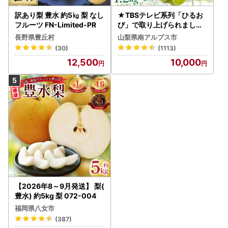
訳あり梨 豊水 約5㎏ 梨 なし
★TBSテレビ系列「ひるお
フルーツ FN-Limited-PR
び」で取り上げられました
！★＜2026年発送先行予
長野県豊丘村
山梨県南アルプス市
約＞絶品！南アルプス市産
(30)
(1113)
シャインマスカット1.2kg A
12,500
10,000
LPAA003 | 人気 山梨産 高
評価 ランキング おすすめ |
【2026年8～9月発送】 梨(
豊水) 約5kg 梨 072-004
福岡県八女市
(387)