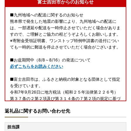
富士吉田市からのお知らせ
■九州地域への配送に関するのお知らせ
熊本県で発生した地震の影響により、九州地域への配送に
は、一部遅延や配送を一時停止させていただく場合がありま
すので、ご理解とご協力の程どうぞよろしくお願いします。
※寄附金受領証明書、ワンストップ特例申請書の送付につい
ても一時的に郵送を停止させていただく場合がございます。
■お盆期間中（8/8～8/16）の発送について
必ずこちらをお読みください
■富士吉田市は、ふるさと納税の対象となる団体として指定
を受けています。
令和7年9月26日に地方税法（昭和２５年法律第２２６号）
第３７条の２第２項及び第３１４条の７第２項の規定に基づ
く、ふるさと納税の対象となる団体と指定を受けています。
返礼品に関するお問い合わせ先
富士吉田市への「ふるさと納税」は地方税法（昭和２５年法
律第２２６号）第３７条の２第一項の規定による寄附金税額
控除の対象になります。
担当課