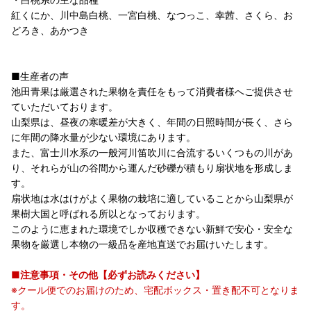
紅くにか、川中島白桃、一宮白桃、なつっこ、幸茜、さくら、お
どろき、あかつき
■生産者の声
池田青果は厳選された果物を責任をもって消費者様へご提供させ
ていただいております。
山梨県は、昼夜の寒暖差が大きく、年間の日照時間が長く、さら
に年間の降水量が少ない環境にあります。
また、富士川水系の一般河川笛吹川に合流するいくつもの川があ
り、それらが山の谷間から運んだ砂礫が積もり扇状地を形成しま
す。
扇状地は水はけがよく果物の栽培に適していることから山梨県が
果樹大国と呼ばれる所以となっております。
このように恵まれた環境でしか収穫できない新鮮で安心・安全な
果物を厳選し本物の一級品を産地直送でお届けいたします。
■注意事項・その他【必ずお読みください】
※クール便でのお届けのため、宅配ボックス・置き配不可となりま
す。