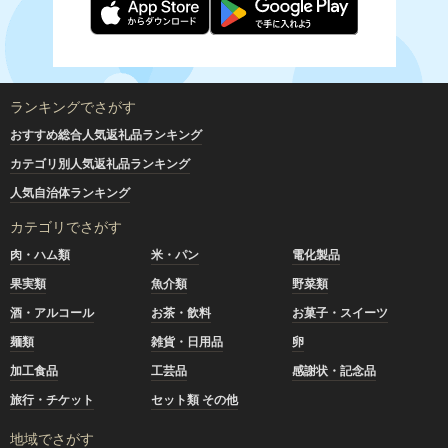
ランキングでさがす
おすすめ総合人気返礼品ランキング
カテゴリ別人気返礼品ランキング
人気自治体ランキング
カテゴリでさがす
肉・ハム類
米・パン
電化製品
果実類
魚介類
野菜類
酒・アルコール
お茶・飲料
お菓子・スイーツ
麺類
雑貨・日用品
卵
加工食品
工芸品
感謝状・記念品
旅行・チケット
セット類 その他
地域でさがす