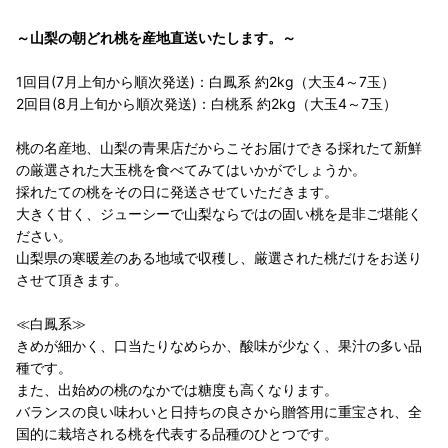
～山梨の朝どれ桃を産地直送いたします。～
1回目(7月上旬から順次発送)：白鳳系 約2kg（大玉4～7玉）
2回目(8月上旬から順次発送)：白桃系 約2kg（大玉4～7玉）
桃の名産地、山梨の青果店だからこそお届けできる採れたて新鮮
の厳選された大玉桃を食べてみてはいかがでしょうか。
採れたての桃をその日に発送させていただきます。
大きく甘く、ジューシーで山梨ならではの固い桃を是非ご堪能く
ださい。
山梨県の寒暖差のある地域で収穫し、厳選された桃だけをお送り
させて頂きます。
≪白鳳系≫
きめが細かく、口当たりなめらか、酸味が少なく、果汁の多い品
種です。
また、出始めの桃のなかでは糖度も高くなります。
バランスの良い味わいと日持ちの良さから贈答用に重宝され、全
国的に栽培される桃を代表する品種のひとつです。