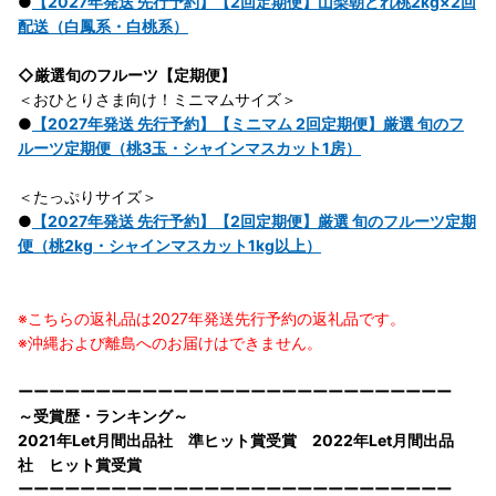
●
【2027年発送 先行予約】【2回定期便】山梨朝どれ桃2kg×2回
配送（白鳳系・白桃系）
◇厳選旬のフルーツ【定期便】
＜おひとりさま向け！ミニマムサイズ＞
●
【2027年発送 先行予約】【ミニマム 2回定期便】厳選 旬のフ
ルーツ定期便（桃3玉・シャインマスカット1房）
＜たっぷりサイズ＞
●
【2027年発送 先行予約】【2回定期便】厳選 旬のフルーツ定期
便（桃2kg・シャインマスカット1kg以上）
※こちらの返礼品は2027年発送先行予約の返礼品です。
※沖縄および離島へのお届けはできません。
ーーーーーーーーーーーーーーーーーーーーーーーーーーーー
～受賞歴・ランキング～
2021年Let月間出品社 準ヒット賞受賞 2022年Let月間出品
社 ヒット賞受賞
ーーーーーーーーーーーーーーーーーーーーーーーーーーーー