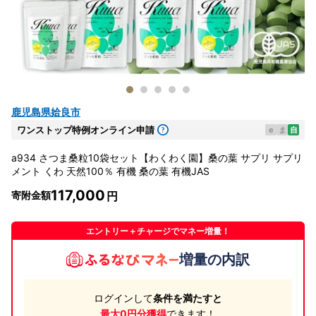
鹿児島県姶良市
ワンストップ特例オンライン申請
e
ま
自
a934 さつま桑粒10袋セット【わくわく園】桑の葉 サプリ サプリ
メント くわ 天然100％ 有機 桑の葉 有機JAS
117,000
寄附金額
エントリー＋チャージでマネー増量！
増量の内訳
ログインして
条件を満たすと
最大0円分獲得
できます！