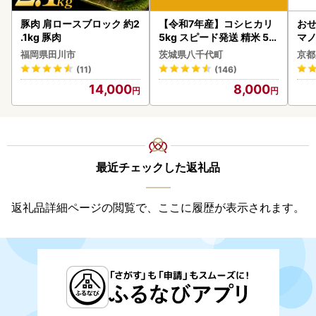
豚肉 肩ロースブロック 約2
【令和7年産】コシヒカリ
おせ
.1kg 豚肉
5kg スピード発送 精米 5k
マノ
g x 1袋 白米 茨城県 八千代
福岡県田川市
茨城県八千代町
京都
町
(11)
(146)
14,000
8,000
最近チェックした返礼品
返礼品詳細ページの閲覧で、ここに履歴が表示されます。