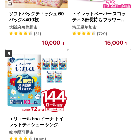
ソフトパックティッシュ 60
トイレットペーパー スコッ
パック×400枚
ティ 3倍長持ち フラワーパ
ック 4ロール×6P
大阪府泉佐野市
埼玉県草加市
(51)
(729)
10,000
15,000
エリエール i:na イーナ トイ
レットティシュー シングル
100巻 12ロール×6P【009
岐阜県可児市
5-005】トイレットペーパ
(1065)