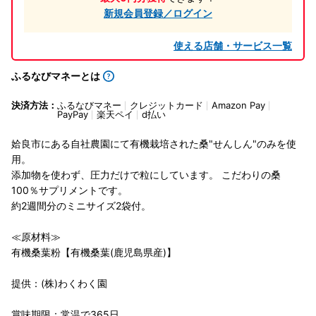
新規会員登録／ログイン
使える店舗・サービス一覧
ふるなびマネーとは
決済方法：
ふるなびマネー
クレジットカード
Amazon Pay
PayPay
楽天ペイ
d払い
姶良市にある自社農園にて有機栽培された桑"せんしん"のみを使
用。
添加物を使わず、圧力だけで粒にしています。 こだわりの桑
100％サプリメントです。
約2週間分のミニサイズ2袋付。
≪原材料≫
有機桑葉粉【有機桑葉(鹿児島県産)】
提供：(株)わくわく園
賞味期限：常温で365日