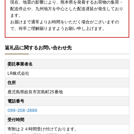
現在、地震の影響により、熊本県を発着するお荷物の集荷・
配送停止や、九州地方を中心とした配送遅延が発生しており
ます。
お届けまで通常よりお時間をいただく場合がございますの
で、何卒ご理解賜りますようお願い申し上げます。
────────────────────
返礼品に関するお問い合わせ先
【姶良市ふるさと納税返礼品の不適正表示についてのお詫び
とご報告】
委託事業者名
本市へのふるさと納税のお礼として取り扱っていた「有限会
LR株式会社
社水迫畜産」の牛肉の返礼品につきまして、不適正な表示が
あったことが確認されました。
住所
寄附者の皆様には、ご心配とご迷惑をおかけしましたこと
鹿児島県姶良市宮島町25番地
を、深くお詫び申し上げます。
本市では、直ちに当該事業者の返礼品に係る寄附の受付を停
電話番号
止いたしました。
099-208-2886
また、既に寄附をいただき未発送の当該事業者の返礼品につ
受付時間
いて発送を見合わせておりますので、今後、個別にご連絡を
させていただきます。
寄附は２４時間受け付けております。
速やかに調査を進め、当該事業者の返礼品をお選びいただい