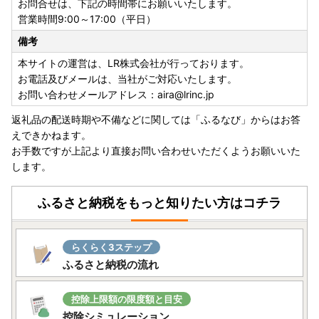
お問合せは、下記の時間帯にお願いいたします。
た寄附者の皆様には、誠意を持って真摯に対応させていただ
営業時間9:00～17:00（平日）
く所存です。
備考
何卒ご理解賜りますようお願い申し上げます。
本サイトの運営は、LR株式会社が行っております。
────────────────────
お電話及びメールは、当社がご対応いたします。
お問い合わせメールアドレス：aira@lrinc.jp
【ご寄附前に必ずご確認ください】
返礼品の配送時期や不備などに関しては「ふるなび」からはお答
返礼品到着後は速やかに返礼品の状態をご確認ください。
えできかねます。
万全を期して返礼品をお届けしていますが、万が一返礼品に
お手数ですが上記より直接お問い合わせいただくようお願いいた
不良・破損・誤納品などございましたら、
します。
返礼品到着から3日以内に、写真(画像)を添付のうえ、下記
アドレスまでメールにてご連絡ください。
ふるさと納税をもっと知りたい方はコチラ
《aira@lrinc.jp》
日数がたったものに関しましては対応いたしかねます。
ご了承の上、お申込みくださいますようお願い申し上げま
らくらく3ステップ
す。
ふるさと納税の流れ
────────────────────
控除上限額の限度額と目安
《ワンストップ申請オンラインサービスについて》
控除シミュレーション