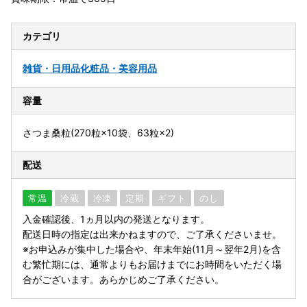
カテゴリ
雑貨・日用品
化粧品・美容用品
容量
さつま桑粒(270粒×10袋、63粒×2)
配送
常温
冷蔵
冷凍
定期
ギフト
のし
入金確認後、1ヵ月以内の発送となります。
配送日時の指定は出来かねますので、ご了承くださいませ。
※お申込みが集中した場合や、年末年始(11月～翌年2月)を含
む繁忙期には、通常よりもお届けまでにお時間をいただく場
合がございます。あらかじめご了承ください。