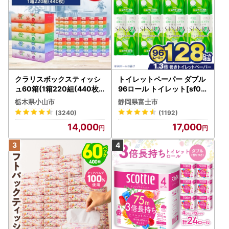
＜送付先＞
〒899-5492
鹿児島県姶良市宮島町25番地
姶良市役所 企画部 商工観光課 ふるさと納税推進係 宛
TEL：0995-66-3145
クラリスボックスティッシ
トイレットペーパー ダブル
ュ60箱(1箱220組(440枚))
96ロール トイレット[sf00
(5個入り×12セット)【配送
1-012]
栃木県小山市
静岡県富士市
不可地域：離島・沖縄県】
(3240)
(1192)
【1256759】
14,000
17,000