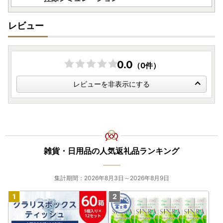
ワンストップ特例申請書は送付いたしますが、ワンストップ
特例申請書が必要でお急ぎの方は【オンラインワンストップ
レビュー
申請】をご活用ください。
ご寄附後姶良市よりお送りするメール記載のオンラインワン
ストップ申請【自治体マイページ】にログイン後、お手続き
が可能です。
0.0
（0件）
変更届に関しましても、姶良市よりお送りするメール記載の
オンラインワンストップ申請【自治体マイページ】の「オン
レビューを非表示にする
ライン変更届」より変更を行ってください。
────────────────────
《ワンストップ特例申請書について》
※姶良市ではワンストップ特例申請書は寄附をお申込みいた
雑貨・日用品の人気返礼品ランキング
だいた全員に対し送付いたします。
※不要な方は、お手数ですが各自廃棄いただくようお願いい
集計期間：2026年8月3日～2026年8月9日
たします。
※期限を過ぎますと確定申告をしていただく必要がございま
す。
※必ず不備、漏れ等がないかをご確認の上、送付ください。