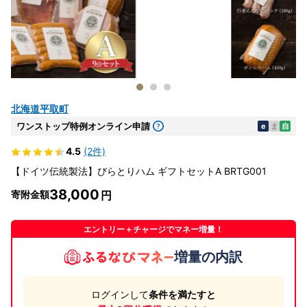
北海道平取町
ワンストップ特例オンライン申請
e
ま
自
4.5
(2件)
【ドイツ伝統製法】びらとりハム ギフトセットA BRTG001
38,000
寄附金額
エントリー＋チャージでマネー増量！
増量の内訳
ログインして
条件を満たすと