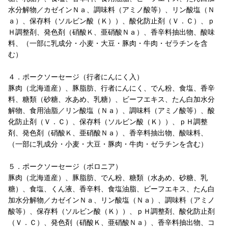
水分解物／カゼインＮａ、調味料（アミノ酸等）、リン酸塩（Ｎ
ａ）、保存料（ソルビン酸（Ｋ））、酸化防止剤（Ｖ．Ｃ）、ｐ
Ｈ調整剤、発色剤（硝酸Ｋ、亜硝酸Ｎａ）、香辛料抽出物、酸味
料、（一部に乳成分・小麦・大豆・豚肉・牛肉・ゼラチンを含
む）
４．ポークソーセージ（行者にんにく入）
豚肉（北海道産）、豚脂肪、行者にんにく、でん粉、食塩、香辛
料、糖類（砂糖、水あめ、乳糖）、ビーフエキス、たん白加水分
解物、食用油脂／リン酸塩（Ｎａ）、調味料（アミノ酸等）、酸
化防止剤（Ｖ．Ｃ）、保存料（ソルビン酸（Ｋ））、ｐＨ調整
剤、発色剤（硝酸Ｋ、亜硝酸Ｎａ）、香辛料抽出物、酸味料、
（一部に乳成分・小麦・大豆・豚肉・牛肉・ゼラチンを含む）
５．ポークソーセージ（ボロニア）
豚肉（北海道産）、豚脂肪、でん粉、糖類（水あめ、砂糖、乳
糖）、食塩、くん液、香辛料、食塩油脂、ビーフエキス、たん白
加水分解物／カゼインＮａ、リン酸塩（Ｎａ）、調味料（アミノ
酸等）、保存料（ソルビン酸（Ｋ））、ｐＨ調整剤、酸化防止剤
（Ｖ．Ｃ）、発色剤（硝酸Ｋ、亜硝酸Ｎａ）、香辛料抽出物、コ