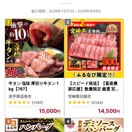
集計期間：2026年7月31日～2026年8月6日
牛タン 塩味 厚切り牛タン 1
【スピード発送】【畜産農
kg【767】
家応援】数量限定 厳選 宮崎
牛 赤身 焼肉 計800g FN-Li
岩手県花巻市
宮崎県日南市
mited-PR_BDV5-26-2W
(1797)
(2125)
15,000
14,500