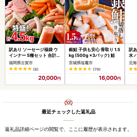
訳あり ソーセージ福袋 ウ
銀鮭 子供も安心 骨取り 1.5
訳あ
インナー 5種セット 合計4.
kg (500g ×3パック) 鮭
水 
5kg ソーセージ
ク 
福岡県古賀市
宮城県塩竈市
北海
付き
(8)
(79)
海の
20,000
16,000
司 
取り
料
最近チェックした返礼品
返礼品詳細ページの閲覧で、ここに履歴が表示されます。