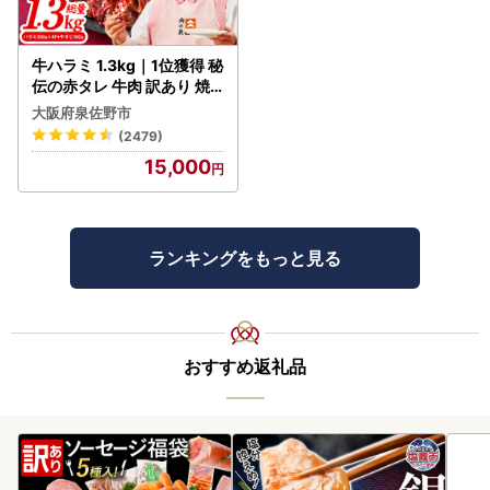
牛ハラミ 1.3kg｜1位獲得 秘
伝の赤タレ 牛肉 訳あり 焼
肉 BBQ
大阪府泉佐野市
(2479)
15,000
ランキングをもっと見る
おすすめ返礼品