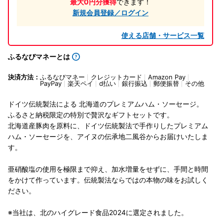
最大0円分獲得
できます！
新規会員登録／ログイン
使える店舗・サービス一覧
ふるなびマネーとは
決済方法：
ふるなびマネー
クレジットカード
Amazon Pay
PayPay
楽天ペイ
d払い
銀行振込
郵便振替
その他
ドイツ伝統製法による 北海道のプレミアムハム・ソーセージ。
ふるさと納税限定の特別で贅沢なギフトセットです。
北海道産豚肉を原料に、ドイツ伝統製法で手作りしたプレミアム
ハム・ソーセージを、アイヌの伝承地二風谷からお届けいたしま
す。
亜硝酸塩の使用を極限まで抑え、加水増量をせずに、手間と時間
をかけて作っています。伝統製法ならではの本物の味をお試しく
ださい。
※当社は、北のハイグレード食品2024に選定されました。