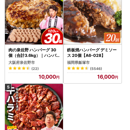
肉の泉佐野 ハンバーグ 30
鉄板焼ハンバーグ デミソー
個（合計3.6kg）｜ハンバ
ス 20個【A6-028】
ーグ 訳あり 黒毛和牛×なに
大阪府泉佐野市
福岡県飯塚市
わポーク
(22)
(5546)
10,000
16,000