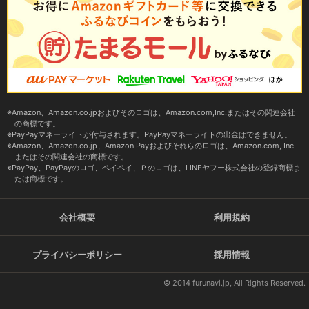
Amazon、Amazon.co.jpおよびそのロゴは、Amazon.com,Inc.またはその関連会社
の商標です。
PayPayマネーライトが付与されます。PayPayマネーライトの出金はできません。
Amazon、Amazon.co.jp、Amazon Payおよびそれらのロゴは、Amazon.com, Inc.
またはその関連会社の商標です。
PayPay、PayPayのロゴ、ペイペイ、Ｐのロゴは、LINEヤフー株式会社の登録商標ま
たは商標です。
会社概要
利用規約
プライバシーポリシー
採用情報
© 2014 furunavi.jp, All Rights Reserved.