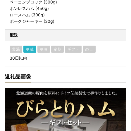
ベーコンブロック (300g)
ボンレスハム (450g)
ロースハム (300g)
ポークジャーキー (30g)
配送
常温
冷蔵
冷凍
定期
ギフト
のし
30日以内
返礼品画像