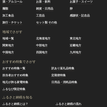
酒・アルコール
お茶・飲料
お菓子・スイーツ
麺類
雑貨・日用品
卵
加工食品
工芸品
感謝状・記念品
旅行・チケット
セット類 その他
地域でさがす
地域一覧
北海道地方
東北地方
関東地方
中部地方
近畿地方
中国地方
四国地方
九州地方
おすすめ特集でさがす
おすすめ特集一覧
訳あり返礼品特集
担当者おすすめ特集
定期便特集
地元が誇る家電特集
日用品・消耗品特集
ふるなび限定特集
ふるさと納税を知る
ふるさと納税とは？
ふるさと納税の流れ