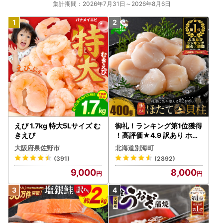
集計期間：2026年7月31日～2026年8月6日
えび 1.7kg 特大5Lサイズ む
御礼！ランキング第1位獲得
きえび
！高評価★4.9 訳あり ホタ
テ 400g（ほたて 帆立 貝柱
大阪府泉佐野市
北海道別海町
冷凍 ）
(391)
(2892)
9,000
8,000