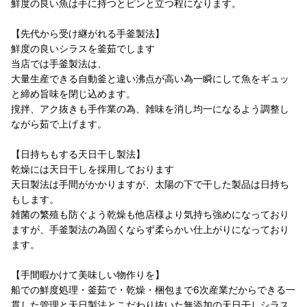
鮮度の良い魚は手に持つとピンと立つ程になります。
【先代から受け継がれる手釜製法】
鮮度の良いシラスを釜茹でします
当店では手釜製法は、
大量生産できる自動釜と違い沸点が高い為一瞬にして魚をギュッ
と締め旨味を閉じ込めます。
撹拌、アク抜きも手作業の為、雑味を消し均一になるよう調整し
ながら茹で上げます。
【日持ちもする天日干し製法】
乾燥には天日干しを採用しております
天日製法は手間がかかりますが、太陽の下で干した製品は日持ち
もします。
雑菌の繁殖も防ぐよう乾燥も他店様より気持ち強めになっており
ますが、手釜製法の為固くならず柔らかい仕上がりになっており
ます。
【手間暇かけて美味しい物作りを】
船での鮮度処理・釜茹で・乾燥・梱包まで6次産業だからできる一
貫した管理と天日製法とこだわり抜いた無添加の天日干しシラス