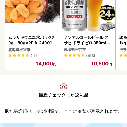
ムラサキウニ塩水パック7
ノンアルコールビール ア
訳あ
0g～80g×2P A-24001
サヒ ドライゼロ 350ml 24
1k
本 ノンアル ビール asashi
北海道根室市
茨城県守谷市
神奈
守谷市
(11)
(415)
14,000
10,500
最近チェックした返礼品
返礼品詳細ページの閲覧で、ここに履歴が表示されます。