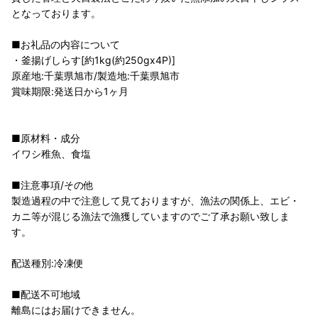
となっております。
■お礼品の内容について
・釜揚げしらす[約1kg(約250gx4P)]
原産地:千葉県旭市/製造地:千葉県旭市
賞味期限:発送日から1ヶ月
■原材料・成分
イワシ稚魚、食塩
■注意事項/その他
製造過程の中で注意して見ておりますが、漁法の関係上、エビ・
カニ等が混じる漁法で漁獲していますのでご了承お願い致しま
す。
配送種別:冷凍便
■配送不可地域
離島にはお届けできません。