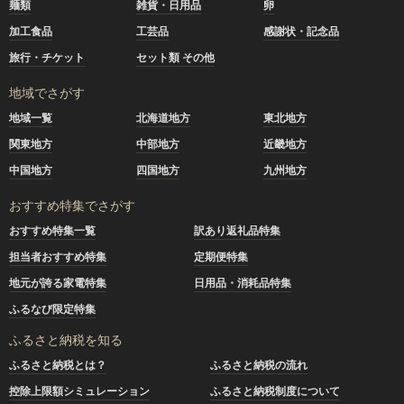
麺類
雑貨・日用品
卵
加工食品
工芸品
感謝状・記念品
旅行・チケット
セット類 その他
地域でさがす
地域一覧
北海道地方
東北地方
関東地方
中部地方
近畿地方
中国地方
四国地方
九州地方
おすすめ特集でさがす
おすすめ特集一覧
訳あり返礼品特集
担当者おすすめ特集
定期便特集
地元が誇る家電特集
日用品・消耗品特集
ふるなび限定特集
ふるさと納税を知る
ふるさと納税とは？
ふるさと納税の流れ
控除上限額シミュレーション
ふるさと納税制度について