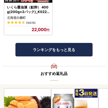
いくら醤油漬（鮭卵） 400
g(200g×2パック)_K022-
1676
北海道白糠町
(5674)
22,000
ランキングをもっと見る
おすすめ返礼品