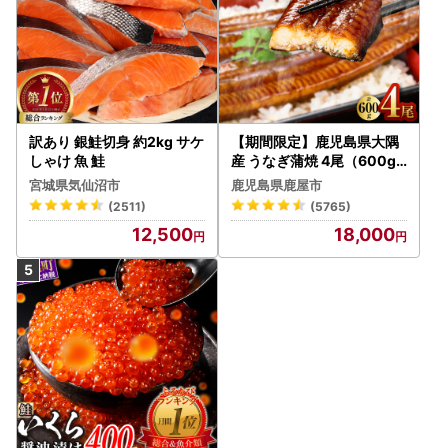
訳あり 銀鮭切身 約2kg サケ
【期間限定】鹿児島県大隅
しゃけ 魚 鮭
産 うなぎ蒲焼 4尾（600g
） KN007-004-04-cp18
宮城県気仙沼市
鹿児島県鹿屋市
うなぎ 鰻 魚 惣菜 総菜
(2511)
(5765)
12,500
18,000