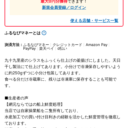
最大0円分獲得
できます！
新規会員登録／ログイン
使える店舗・サービス一覧
ふるなびマネーとは
決済方法：
ふるなびマネー
クレジットカード
Amazon Pay
PayPay
楽天ペイ
d払い
九十九里産のシラスをふっくら仕上げの釜揚げにしました。天日
干し製法にて仕上げてあります。小分けで冷凍保存しやすいよう
に約250gずつに小分け包装してあります。
食べる分だけ冷蔵庫に、残りは冷凍庫に保存することも可能で
す。
■生産者の声
【網元ならではの船上鮮度処理】
当店では自家操業船を二隻所有しており、
水産加工での買い付け目利きの経験を活かした鮮度管理を徹底し
ております。