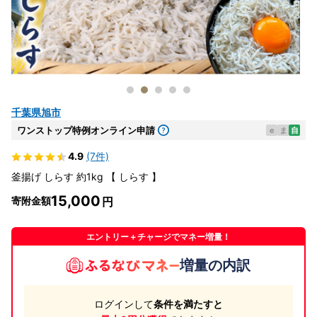
千葉県旭市
ワンストップ特例オンライン申請
e
ま
自
4.9
(7件)
釜揚げ しらす 約1kg 【 しらす 】
15,000
寄附金額
エントリー＋チャージでマネー増量！
増量の内訳
ログインして
条件を満たすと