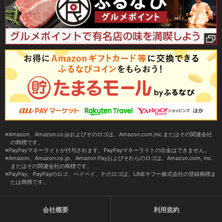
Amazon、Amazon.co.jpおよびそのロゴは、Amazon.com,Inc.またはその関連会社
の商標です。
PayPayマネーライトが付与されます。PayPayマネーライトの出金はできません。
Amazon、Amazon.co.jp、Amazon Payおよびそれらのロゴは、Amazon.com, Inc.
またはその関連会社の商標です。
PayPay、PayPayのロゴ、ペイペイ、Ｐのロゴは、LINEヤフー株式会社の登録商標ま
たは商標です。
会社概要
利用規約