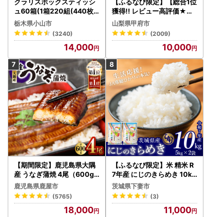
クラリスボックスティッシ
【ふるなび限定】【総合1位
ュ60箱(1箱220組(440枚))
獲得!! レビュー高評価★】
(5個入り×12セット)【配送
〈2026年度配送分〉山梨
栃木県小山市
山梨県甲府市
不可地域：離島・沖縄県】
県産 シャインマスカット 2
(3240)
(2009)
【1256759】
～3房（1.0kg以上）シャイ
14,000
10,000
ン フルーツ FN-Limited-S
P
【期間限定】鹿児島県大隅
【ふるなび限定】米 精米 R
産 うなぎ蒲焼 4尾（600g
7年産 にじのきらめき 10kg
） KN007-004-04-cp18
10月 FN-Limited-PR
鹿児島県鹿屋市
茨城県下妻市
うなぎ 鰻 魚 惣菜 総菜
(5765)
(3)
18,000
11,000