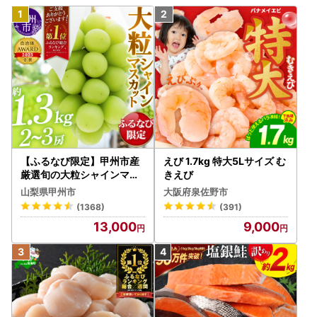
【ふるなび限定】甲州市産
えび 1.7kg 特大5Lサイズ む
厳選旬の大粒シャインマス
きえび
カット 約1.3kg 2～3房【2
山梨県甲州市
大阪府泉佐野市
026年発送】（MG）B12-
(1368)
(391)
472 FN-Limited-VO シャ
13,000
9,000
インマスカット フルーツ