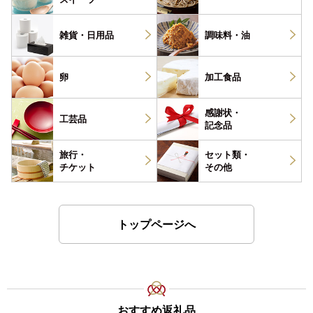
雑貨・
日用品
調味料・
油
卵
加工食品
感謝状・
工芸品
記念品
旅行・
セット類・
チケット
その他
トップページへ
おすすめ返礼品