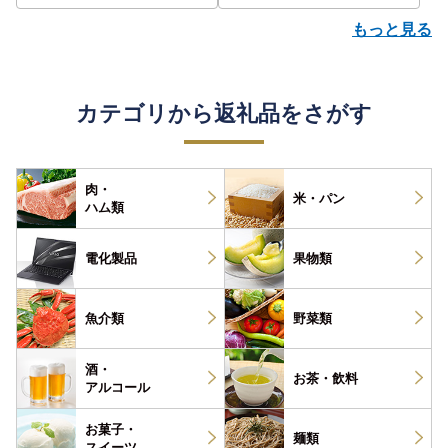
もっと見る
カテゴリから返礼品をさがす
肉・
米・パン
ハム類
電化製品
果物類
魚介類
野菜類
酒・
お茶・
飲料
アルコール
お菓子・
麺類
スイーツ