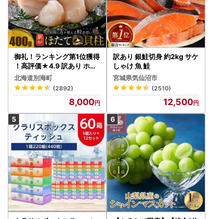
御礼！ランキング第1位獲得
訳あり 銀鮭切身 約2kg サケ
！高評価★4.9 訳あり ホタ
しゃけ 魚 鮭
テ 400g（ほたて 帆立 貝柱
北海道別海町
宮城県気仙沼市
冷凍 ）
(2892)
(2510)
8,000
12,500