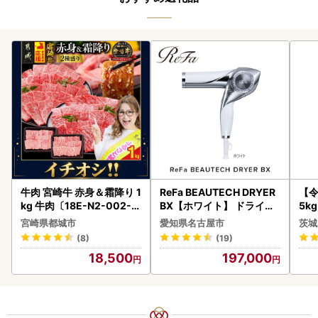
牛肉 宮崎牛 赤身＆霜降り 1
ReFa BEAUTECH DRYER
【
kg 牛肉〔18E-N2-002-1
BX【ホワイト】 ドライヤ
5k
kg-S4A6-CF〕
ー 美容 家電 ドライヤー リ
g 
宮崎県都城市
愛知県名古屋市
茨城
ファ
町
(8)
(19)
18,500
197,000