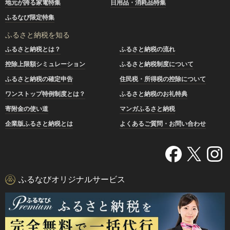
地元が誇る家電特集
日用品・消耗品特集
ふるなび限定特集
ふるさと納税を知る
ふるさと納税とは？
ふるさと納税の流れ
控除上限額シミュレーション
ふるさと納税制度について
ふるさと納税の確定申告
住民税・所得税の控除について
ワンストップ特例制度とは？
ふるさと納税のお礼特典
寄附金の使い道
マンガふるさと納税
企業版ふるさと納税とは
よくあるご質問・お問い合わせ
ふるなびオリジナルサービス