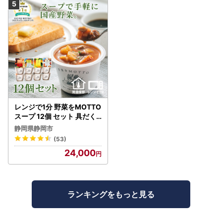
レンジで1分 野菜をMOTTO
スープ 12個 セット 具だく
さんスープ 朝食 惣菜 国産
静岡県静岡市
野菜 常温保存
(53)
24,000
ランキングをもっと見る