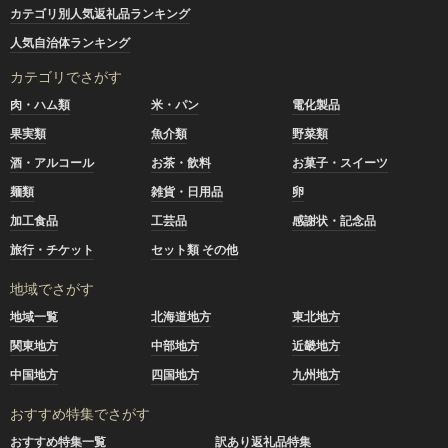
カテゴリ別人気返礼品ランキング
人気自治体ランキング
カテゴリでさがす
肉・ハム類
米・パン
電化製品
果実類
魚介類
野菜類
酒・アルコール
お茶・飲料
お菓子・スイーツ
麺類
雑貨・日用品
卵
加工食品
工芸品
感謝状・記念品
旅行・チケット
セット類 その他
地域でさがす
地域一覧
北海道地方
東北地方
関東地方
中部地方
近畿地方
中国地方
四国地方
九州地方
おすすめ特集でさがす
おすすめ特集一覧
訳あり返礼品特集