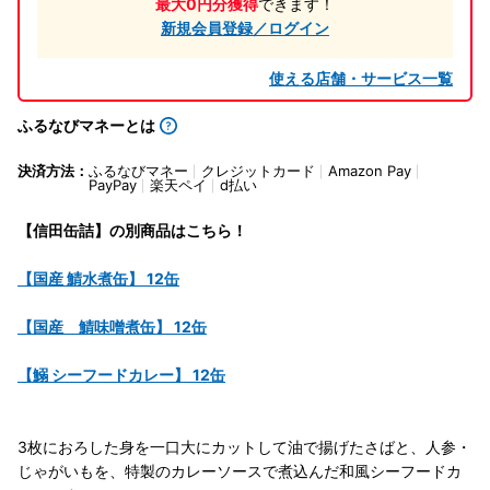
最大0円分獲得
できます！
新規会員登録／ログイン
使える店舗・サービス一覧
ふるなびマネーとは
決済方法：
ふるなびマネー
クレジットカード
Amazon Pay
PayPay
楽天ペイ
d払い
【信田缶詰】の別商品はこちら！
【国産 鯖水煮缶】 12缶
【国産 鯖味噌煮缶】 12缶
【鰯 シーフードカレー】 12缶
3枚におろした身を一口大にカットして油で揚げたさばと、人参・
じゃがいもを、特製のカレーソースで煮込んだ和風シーフードカ