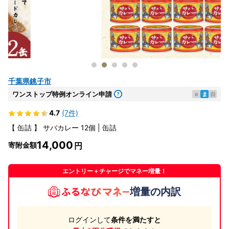
千葉県銚子市
ワンストップ特例オンライン申請
e
ま
自
4.7
(7件)
【 缶詰 】 サバカレー 12個 | 缶詰
14,000
寄附金額
エントリー＋チャージでマネー増量！
増量の内訳
ログインして
条件を満たすと