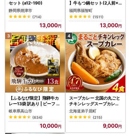
セット (a12-190)
】牛もつ鍋セット(2人前×5
) 10人前 もつ鍋
静岡県焼津市
福岡県福智町
(714)
(1511)
13,000
13,000
【ふるなび限定】飛騨牛カ
スープカレー 北国の丸ごと
レー13袋 訳あり | ビーフ レ
チキンレッグスープカレー
トルト 訳あり DC006-CP
4個 3739
岐阜県高山市
北海道弟子屈町
01 FN-Limited-VO
(634)
(215)
10,000
9,000