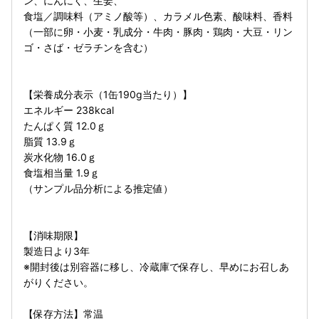
ン、にんにく、生姜、
食塩／調味料（アミノ酸等）、カラメル色素、酸味料、香料
（一部に卵・小麦・乳成分・牛肉・豚肉・鶏肉・大豆・リン
ゴ・さば・ゼラチンを含む）
【栄養成分表示（1缶190g当たり）】
エネルギー 238kcal
たんぱく質 12.0ｇ
脂質 13.9ｇ
炭水化物 16.0ｇ
食塩相当量 1.9ｇ
（サンプル品分析による推定値）
【消味期限】
製造日より3年
※開封後は別容器に移し、冷蔵庫で保存し、早めにお召しあ
がりください。
【保存方法】常温