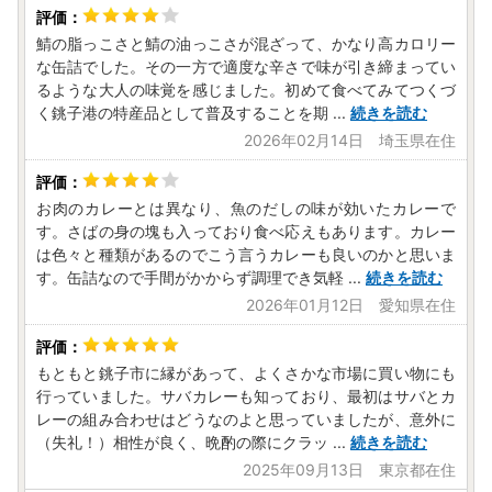
鯖の脂っこさと鯖の油っこさが混ざって、かなり高カロリー
な缶詰でした。その一方で適度な辛さで味が引き締まってい
るような大人の味覚を感じました。初めて食べてみてつくづ
く銚子港の特産品として普及することを期
...
続きを読む
2026年02月14日 埼玉県在住
お肉のカレーとは異なり、魚のだしの味が効いたカレーで
す。さばの身の塊も入っており食べ応えもあります。カレー
は色々と種類があるのでこう言うカレーも良いのかと思いま
す。缶詰なので手間がかからず調理でき気軽
...
続きを読む
2026年01月12日 愛知県在住
もともと銚子市に縁があって、よくさかな市場に買い物にも
行っていました。サバカレーも知っており、最初はサバとカ
レーの組み合わせはどうなのよと思っていましたが、意外に
（失礼！）相性が良く、晩酌の際にクラッ
...
続きを読む
2025年09月13日 東京都在住