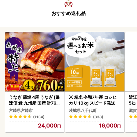
おすすめ返礼品
うなぎ 蒲焼 4尾 うなぎ [最
米 精米 令和7年産 コシヒ
近江
速便 鰻 九州産 国産 計760
カリ 10kg スピード発送
5㎏
g以上]
菜 
宮崎県宮崎市
茨城県八千代町
滋賀
(1134)
(338)
24,000
16,000