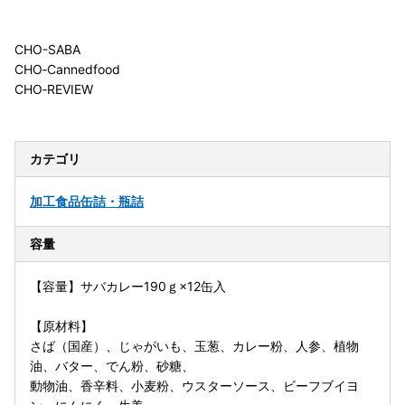
CHO-SABA
CHO‐Cannedfood
CHO‐REVIEW
カテゴリ
加工食品
缶詰・瓶詰
容量
【容量】サバカレー190ｇ×12缶入
【原材料】
さば（国産）、じゃがいも、玉葱、カレー粉、人参、植物
油、バター、でん粉、砂糖、
動物油、香辛料、小麦粉、ウスターソース、ビーフブイヨ