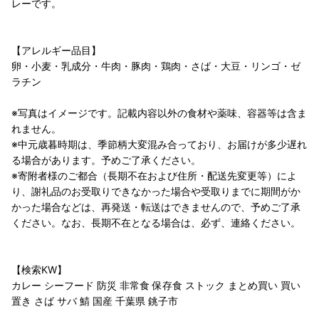
レーです。
【アレルギー品目】
卵・小麦・乳成分・牛肉・豚肉・鶏肉・さば・大豆・リンゴ・ゼ
ラチン
※写真はイメージです。記載内容以外の食材や薬味、容器等は含ま
れません。
※中元歳暮時期は、季節柄大変混み合っており、お届けが多少遅れ
る場合があります。予めご了承ください。
※寄附者様のご都合（長期不在および住所・配送先変更等）によ
り、謝礼品のお受取りできなかった場合や受取りまでに期間がか
かった場合などは、再発送・転送はできませんので、予めご了承
ください。なお、長期不在となる場合は、必ず、連絡ください。
【検索KW】
カレー シーフード 防災 非常食 保存食 ストック まとめ買い 買い
置き さば サバ 鯖 国産 千葉県 銚子市