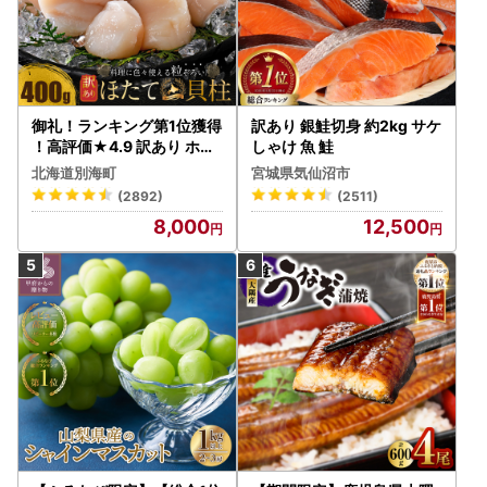
御礼！ランキング第1位獲得
訳あり 銀鮭切身 約2kg サケ
！高評価★4.9 訳あり ホタ
しゃけ 魚 鮭
テ 400g（ほたて 帆立 貝柱
北海道別海町
宮城県気仙沼市
冷凍 ）
(2892)
(2511)
8,000
12,500