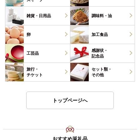
雑貨・
日用品
調味料・
油
卵
加工食品
感謝状・
工芸品
記念品
旅行・
セット類・
チケット
その他
トップページへ
おすすめ返礼品