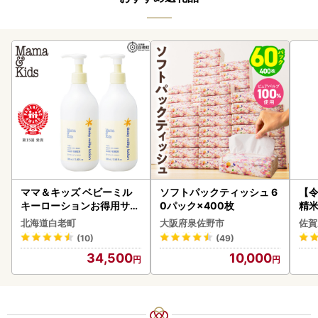
ママ＆キッズ ベビーミル
ソフトパックティッシュ 6
【
キーローションお得用サイ
0パック×400枚
精米 
ズ 380ml 2本セット CH21
北海道白老町
大阪府泉佐野市
佐賀
0
(10)
(49)
34,500
10,000