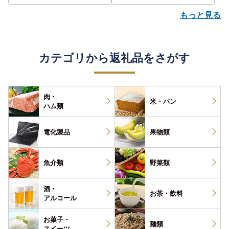
もっと見る
カテゴリから返礼品をさがす
肉・
米・パン
ハム類
電化製品
果物類
魚介類
野菜類
酒・
お茶・
飲料
アルコール
お菓子・
麺類
スイーツ