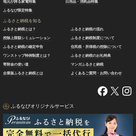
地元が誇る家電特集
日用品・消耗品特集
ふるなび限定特集
ふるさと納税を知る
ふるさと納税とは？
ふるさと納税の流れ
控除上限額シミュレーション
ふるさと納税制度について
ふるさと納税の確定申告
住民税・所得税の控除について
ワンストップ特例制度とは？
ふるさと納税のお礼特典
寄附金の使い道
マンガふるさと納税
企業版ふるさと納税とは
よくあるご質問・お問い合わせ
ふるなびオリジナルサービス