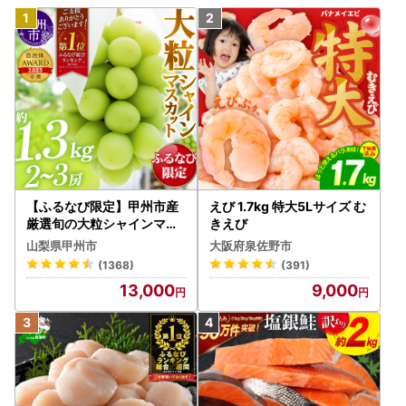
【ふるなび限定】甲州市産
えび 1.7kg 特大5Lサイズ む
厳選旬の大粒シャインマス
きえび
カット 約1.3kg 2～3房【2
山梨県甲州市
大阪府泉佐野市
026年発送】（MG）B12-
(1368)
(391)
472 FN-Limited-VO シャ
13,000
9,000
インマスカット フルーツ