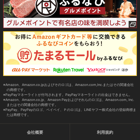
Amazon、Amazon.co.jpおよびそのロゴは、Amazon.com,Inc.またはその関連会社
の商標です。
PayPayマネーライトが付与されます。PayPayマネーライトの出金はできません。
Amazon、Amazon.co.jp、Amazon Payおよびそれらのロゴは、Amazon.com, Inc.
またはその関連会社の商標です。
PayPay、PayPayのロゴ、ペイペイ、Ｐのロゴは、LINEヤフー株式会社の登録商標ま
たは商標です。
会社概要
利用規約