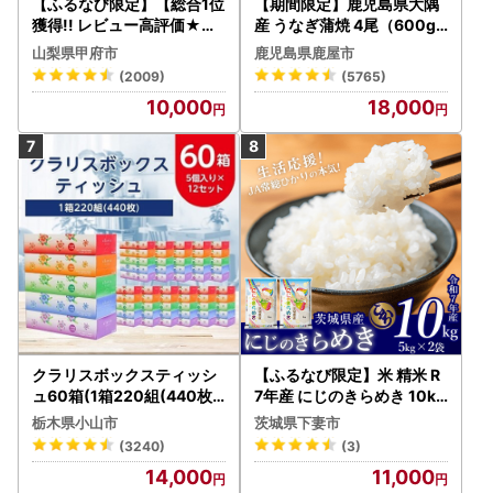
【ふるなび限定】【総合1位
【期間限定】鹿児島県大隅
獲得!! レビュー高評価★】
産 うなぎ蒲焼 4尾（600g
〈2026年度配送分〉山梨
） KN007-004-04-cp18
山梨県甲府市
鹿児島県鹿屋市
県産 シャインマスカット 2
うなぎ 鰻 魚 惣菜 総菜
(2009)
(5765)
～3房（1.0kg以上）シャイ
10,000
18,000
ン フルーツ FN-Limited-S
P
クラリスボックスティッシ
【ふるなび限定】米 精米 R
ュ60箱(1箱220組(440枚))
7年産 にじのきらめき 10kg
(5個入り×12セット)【配送
10月 FN-Limited-PR
栃木県小山市
茨城県下妻市
不可地域：離島・沖縄県】
(3240)
(3)
【1256759】
14,000
11,000