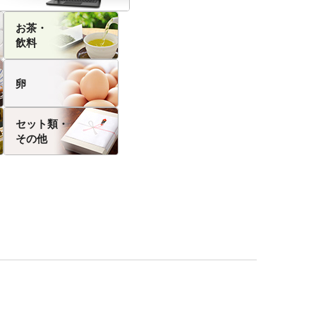
お茶・
飲料
卵
セット類・
その他