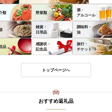
酒・
介類
野菜類
アルコール
雑貨・
調味料・
類
日用品
油
感謝状・
旅行・
芸品
記念品
チケット
トップページへ
おすすめ返礼品