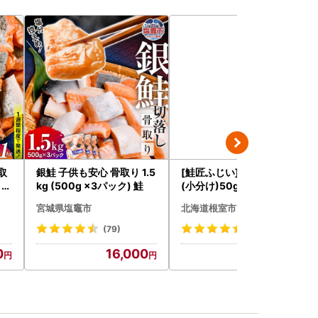
取
銀鮭 子供も安心 骨取り 1.5
[鮭匠ふじい]いくら醤油漬
 ]
kg (500g ×3パック) 鮭
(小分け)50g×4P A-4209
5
宮城県塩竈市
北海道根室市
(79)
(2251)
0
16,000
14,000