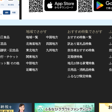
地域でさがす
おすすめ特集でさがす
加工食品
地域一覧
中国地方
おすすめ特集一覧
ふ
工芸品
北海道地方
四国地方
訳あり返礼品特集
ふ
感謝状・記念品
東北地方
九州地方
担当者おすすめ特集
控
旅行・チケット
関東地方
定期便特集
ふ
セット類 その他
中部地方
地元が誇る家電特集
ふ
近畿地方
日用品・消耗品特集
住
ふるなび限定特集