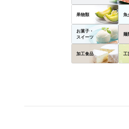
果物類
魚
お菓子・
麺
スイーツ
加工食品
工