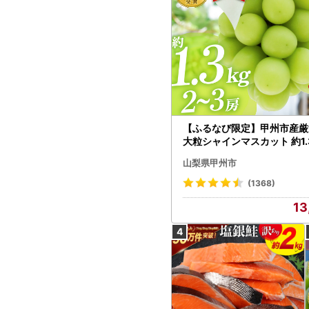
【ふるなび限定】甲州市産厳
大粒シャインマスカット 約1.3
～3房【2026年発送】（MG）
山梨県甲州市
472 FN-Limited-VO シャ
カット フルーツ
(1368)
13