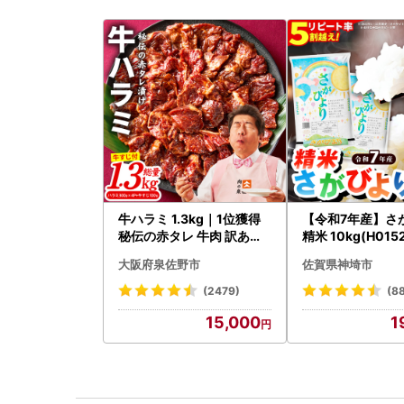
牛ハラミ 1.3kg｜1位獲得
【令和7年産】さ
秘伝の赤タレ 牛肉 訳あり
精米 10kg(H015
焼肉 BBQ
大阪府泉佐野市
佐賀県神埼市
(2479)
(8
15,000
1