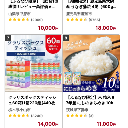
【ふるなび限定】【総合1位
【期間限定】鹿児島県大隅
獲得!! レビュー高評価★】
産 うなぎ蒲焼 4尾（600g
〈2026年度配送分〉山梨
） KN007-004-04-cp18
山梨県甲府市
鹿児島県鹿屋市
県産 シャインマスカット 2
うなぎ 鰻 魚 惣菜 総菜
(2009)
(5765)
～3房（1.0kg以上）シャイ
10,000
18,000
ン フルーツ FN-Limited-S
P
クラリスボックスティッシ
【ふるなび限定】米 精米 R
ュ60箱(1箱220組(440枚))
7年産 にじのきらめき 10kg
(5個入り×12セット)【配送
10月 FN-Limited-PR
栃木県小山市
茨城県下妻市
不可地域：離島・沖縄県】
(3240)
(3)
【1256759】
14,000
11,000