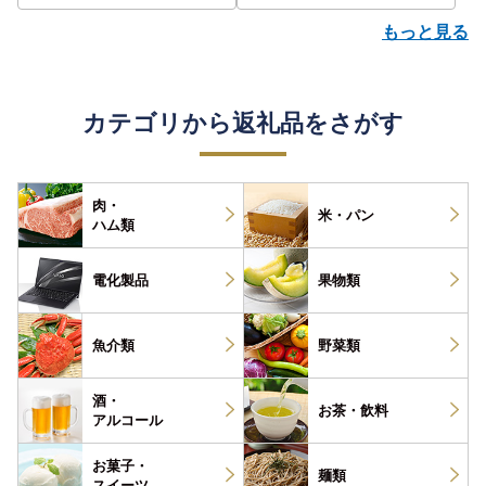
もっと見る
カテゴリから返礼品をさがす
肉・
米・パン
ハム類
電化製品
果物類
魚介類
野菜類
酒・
お茶・
飲料
アルコール
お菓子・
麺類
スイーツ