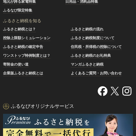
地元が誇る家電特集
日用品・消耗品特集
ふるなび限定特集
ふるさと納税を知る
ふるさと納税とは？
ふるさと納税の流れ
控除上限額シミュレーション
ふるさと納税制度について
ふるさと納税の確定申告
住民税・所得税の控除について
ワンストップ特例制度とは？
ふるさと納税のお礼特典
寄附金の使い道
マンガふるさと納税
企業版ふるさと納税とは
よくあるご質問・お問い合わせ
ふるなびオリジナルサービス