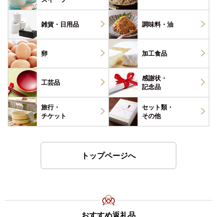
雑貨・
日用品
調味料・
油
卵
加工食品
感謝状・
工芸品
記念品
旅行・
セット類・
チケット
その他
トップページへ
おすすめ返礼品