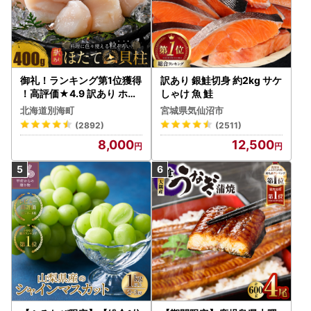
御礼！ランキング第1位獲得
訳あり 銀鮭切身 約2kg サケ
！高評価★4.9 訳あり ホタ
しゃけ 魚 鮭
テ 400g（ほたて 帆立 貝柱
北海道別海町
宮城県気仙沼市
冷凍 ）
(2892)
(2511)
8,000
12,500