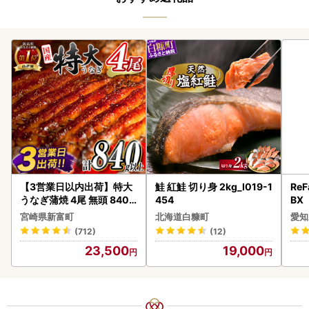
【3営業日以内出荷】特大
鮭 紅鮭 切り身 2kg_I019-1
ReF
うなぎ蒲焼 4尾 無頭 840g
454
BX
以上 C388-840-3D
ー 
宮崎県新富町
北海道白糠町
愛知
フ
(712)
(12)
23,500
19,000