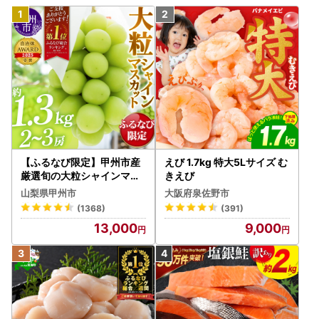
【ふるなび限定】甲州市産
えび 1.7kg 特大5Lサイズ む
厳選旬の大粒シャインマス
きえび
カット 約1.3kg 2～3房【2
山梨県甲州市
大阪府泉佐野市
026年発送】（MG）B12-
(1368)
(391)
472 FN-Limited-VO シャ
13,000
9,000
インマスカット フルーツ