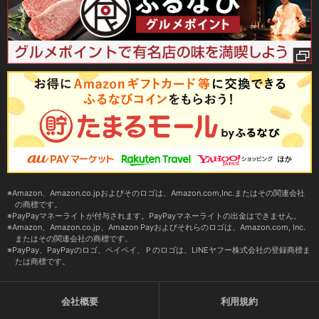
Amazon、Amazon.co.jpおよびそのロゴは、Amazon.com,Inc.またはその関連会社
の商標です。
PayPayマネーライトが付与されます。PayPayマネーライトの出金はできません。
Amazon、Amazon.co.jp、Amazon Payおよびそれらのロゴは、Amazon.com, Inc.
またはその関連会社の商標です。
PayPay、PayPayのロゴ、ペイペイ、Ｐのロゴは、LINEヤフー株式会社の登録商標ま
たは商標です。
会社概要
利用規約