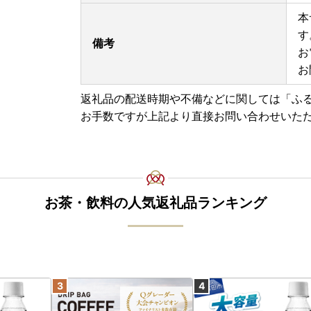
令和8年7月28日に発生した熊本県熊本地方を震
本
お悔やみ申し上げますとともに、被災された皆さ
す
また、皆さまの安全と、被災地域の一日も早い復
備考
お
現在、地震の影響により、熊本県を発着するお荷
お
発生しております。
お届けまで通常よりお時間をいただく場合がござ
返礼品の配送時期や不備などに関しては「ふ
す。
お手数ですが上記より直接お問い合わせいた
お茶・飲料の人気返礼品ランキング