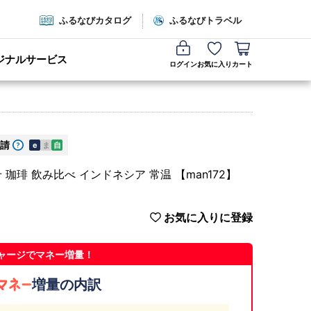
ふるなびカタログ
ふるなびトラベル
ジナルサービス
ログイン
お気に入り
カート
請
e
ま
自
珈琲 飲み比べ インドネシア 常温 【man172】
お気に入りに登録
ャージでマネー増量！
増量の内訳