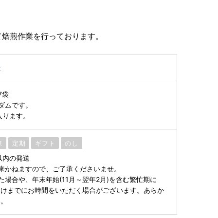
て焙煎作業を行っております。
ー
7袋
ダムです。
入ります。
凍
定期
ギフト
のし
以内の発送
来かねますので、ご了承くださいませ。
た場合や、年末年始(11月～翌年2月)を含む繁忙期に
届けまでにお時間をいただく場合がございます。あらか
い。