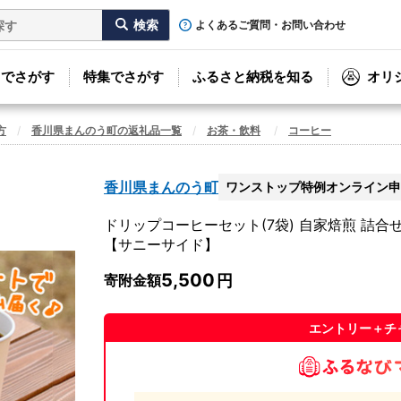
よくあるご質問・お問い合わせ
リでさがす
特集でさがす
ふるさと納税を知る
オリ
方
香川県まんのう町の返礼品一覧
お茶・飲料
コーヒー
香川県まんのう町
ワンストップ特例オンライン申
ドリップコーヒーセット(7袋) 自家焙煎 詰合せ 
【サニーサイド】
5,500
寄附金額
エントリー＋チ