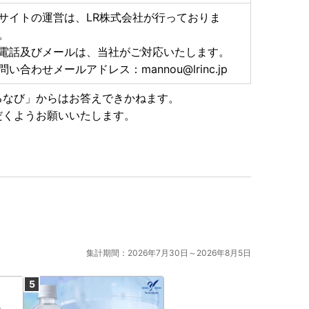
源とする地震により、お亡くなりになった方々に謹んで
サイトの運営は、LR株式会社が行っておりま
まに心よりお見舞い申し上げます。
。
旧・復興をお祈り申し上げます。
電話及びメールは、当社がご対応いたします。
物の集荷・配送停止や九州地方を中心とした配送遅延が
問い合わせメールアドレス：mannou@lrinc.jp
いますので、何卒ご理解賜りますようお願い申し上げま
るなび」からはお答えできかねます。
だくようお願いいたします。
集計期間：2026年7月30日～2026年8月5日