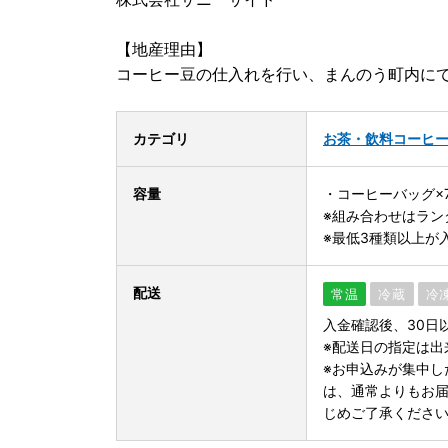
【地産理由】
コーヒー豆の仕入れを行い、まんのう町内に
カテゴリ
お茶・飲料
コーヒ
容量
・コーヒーバッグ×
※組み合わせはラン
※最低3種類以上が
配送
常温
冷蔵
冷
入金確認後、30日
※配送日の指定は出
※お申込みが集中し
は、通常よりもお
じめご了承くださ