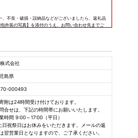
。
一、不良・破損・誤納品などがございましたら、返礼品
梱包外装の写真】を添付のうえ、お問い合わせ先までご
いたしかねる場合がございます。
、著しい品質問題などが生じた場合には発送順延、発送
R株式会社
てお送りするなどの対応をさせていただきます。
児島県
570-000493
きなかった場合の再送はいたしかねます。
る場合には、お手数ですがお申し込み時に「備考欄」へ
寄附は24時間受け付けております。
問合せは、下記の時間帯にお願いいたします。
業時間 9:00～17:00（平日）
品はできません。
土日祝祭日はお休みをいただきます。メールの返
は翌営業日となりますので、ご了承ください。
のお知らせ》