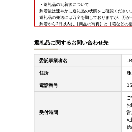
・返礼品の到着後について
到着後は速やかに返礼品の状態をご確認ください
返礼品の発送には万全を期しておりますが、万が
到着から2日以内に【商品の写真】と【箱などの
連絡くださいませ。
到着から日数が経ったものに関しましてはご対応
返礼品に関するお問い合わせ先
・フルーツ・野菜等の返礼品について
天災・天候等の諸事情の影響による収穫量の激減
委託事業者名
L
不可となる場合がございます。
発送不可となった場合には別の返礼品を代品とし
住所
鹿
・寄附者様ご都合での受取不可について
電話番号
0
長期不在など、寄附者様のご都合でお受け取りで
お受け取りできない期間があらかじめわかってい
ご
ご記入いただき、必ずお知らせください。
お
受付時間
営
・寄附申し込みのキャンセル、返礼品の変更・返
※
信
《熊本地震により被災された皆さまへ/配送遅延