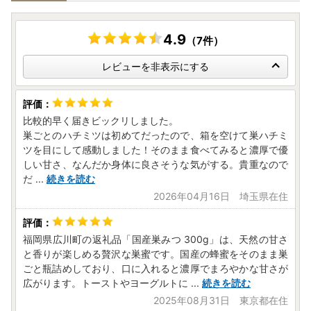
・ご入金確認後、各提供事業者より直接発送いたします。
・お品により配送時期が異なりますので、お礼品ページに記
載の発送期日にてご確認をお願いします。
4.9
（7件）
・お申込み時期や在庫状況によっては、発送にお時間を頂戴
する場合がございます。
レビューを非表示にする
※発送が完了いたしましたら、メールにてお荷物の問い合わ
せ番号をお知らせいたします。
出荷のタイミングによっては、お品の到着とメールが前後す
比較的早く届きビックリしました。
る場合がございますので、あらかじめご了承くださいませ。
巣ごとのハチミツは初めてだったので、箱を空けて巣ハチミ
ツを目にして感動しました！そのまま食べてみると濃厚で優
【定期便をお申込みの寄附者さまへ】
しい甘さ、なんだか身体に良さそうな気がする。貴重なので
お礼品ページに記載の発送期日に従って、ご指定のお届け先
だ
...
続きを読む
へ回数分お届けいたします。
2026年04月16日 埼玉県在住
以下の場合、発送予定月の前月末日5日前までに必ずお知ら
せください。
・長期のご不在等でお受取りが困難な場合
福岡県広川町の返礼品「国産巣みつ 300g」は、天然の甘さ
・お引っ越し等のご都合で、お届け先を変更されたい場合
と香りが楽しめる贅沢な巣蜜です。国産の蜂蜜をそのまま巣
※出荷後のご変更、お受け取り調整につきましては、配送事
ごと瓶詰めしており、口に入れると濃厚でまろやかな甘さが
業者へ直接ご連絡をお願いします。
広がります。トーストやヨーグルトに
...
続きを読む
2025年08月31日 東京都在住