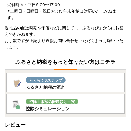
〒834-0115
受付時間：平日9:00〜17:00
福岡県八女郡広川町大字新代1804-1
※土曜日・日曜日・祝日および年末年始は対応いたしかねま
広川町役場 自治防災課自治振興係 宛
す。
返礼品の配送時期や不備などに関しては「ふるなび」からはお答
【３、書類の発送を依頼する】
えできかねます。
お手数ですが上記より直接お問い合わせいただくようお願いいた
ご依頼いただくと、ワンストップ特例申請書を封書にて郵送
します。
いたします。
※郵送には最大2週間程度お時間をいただきます。お急ぎの
場合は「1」または「2」をご利用ください。
ふるさと納税をもっと知りたい方はコチラ
何卒、本取り組みへのご理解とご協力を賜りますようお願い
申し上げます。
らくらく3ステップ
ふるさと納税の流れ
◆申請書類の送付について◆
控除上限額の限度額と目安
お礼の品とは別に、入金確認後1～2週間程度で寄附者登録住
控除シミュレーション
所へ郵送いたします。
レビュー
【お礼品のお届けについて】