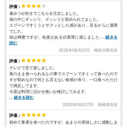
【ふるさと納税の対象となる地方団体の指定について】
広川町は令和7年9月26日付総務大臣通知「ふるさと納税の
巢みつが好きでこちらを注文しました。
対象となる地方団体の指定について（通知）」にて、地方税
箱の中にギッシリ、ズッシリと収められてました。
法（昭和25年法律第226号）第37条の2第2項及び第314条の
スプーンですくうとサクッとした感があり、見るからに濃厚
7第2項の規定に基づき、ふるさと納税の対象となる地方団体
でした。
として指定されました。
味は蜂蜜ですが、粘度がある分濃厚に感じました
...
続きを
指定対象期間は、令和7年10月1日から令和8年9月30日まで
読む
です。
2025年08月27日 神奈川県在住
◆個人情報の取り扱いについて◆
お寄せいただいた個人情報は、寄附金の受付、入金及びお礼
テレビで見て探しました。
品発送に係る確認・連絡、各種お問い合わせ、寄附の使い道
巣のまま食べられるとの事でスプーンですくって食べたので
のお知らせや広報等に利用するものであり、それ以外の目的
すが初めなので何とも言えない食感が有り、一口食べただけ
で満足してます。
で使用するものではありません。お礼の品発送に関して、必
今度は料理に活かせ無いか検討してみます。
要最低限の範囲において返礼品取扱い事業者に通知します。
...
続きを読む
2025年08月27日 長崎県在住
《お問合せ先》
広川町ふるさと納税サポート室
初めて巣蜜を食べたのですが、あまりの美味しさに感動しま
TEL：050-8890-9435