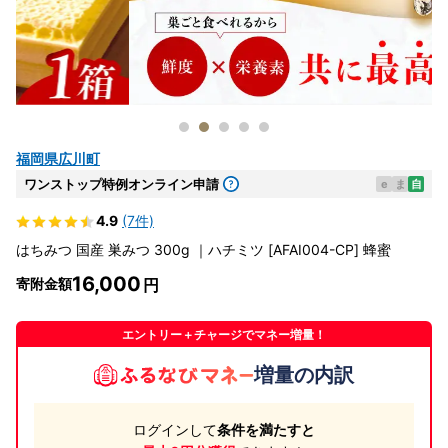
福岡県広川町
ワンストップ特例オンライン申請
e
ま
自
4.9
(7件)
はちみつ 国産 巣みつ 300g ｜ハチミツ [AFAI004-CP] 蜂蜜
16,000
寄附金額
エントリー＋チャージでマネー増量！
増量の内訳
ログインして
条件を満たすと