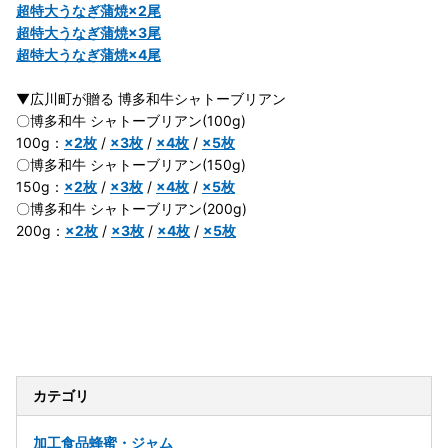
超特大うなぎ蒲焼×2尾
超特大うなぎ蒲焼×3尾
超特大うなぎ蒲焼×4尾
▼広川町が贈る 博多和牛シャトーブリアン
〇博多和牛 シャトーブリアン(100g)
100g：
×2枚
/
×3枚
/
×4枚
/
×5枚
〇博多和牛 シャトーブリアン(150g)
150g：
×2枚
/
×3枚
/
×4枚
/
×5枚
〇博多和牛 シャトーブリアン(200g)
200g：
×2枚
/
×3枚
/
×4枚
/
×5枚
蜂蜜 はちみつ ハチミツ すみつ 巣蜜 コムハニー 濃厚 ギフト グリ
ークヨーグルト アサイーボウル 巣みつ 国産 オシャレ 健康 プロポ
リス 贈答 ギフト
カテゴリ
加工食品
蜂蜜・ジャム