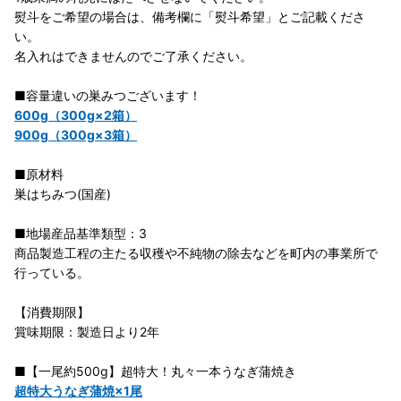
熨斗をご希望の場合は、備考欄に「熨斗希望」とご記載くださ
い。
名入れはできませんのでご了承ください。
■容量違いの巣みつございます！
600g（300g×2箱）
900g（300g×3箱）
■原材料
巣はちみつ(国産)
■地場産品基準類型：3
商品製造工程の主たる収穫や不純物の除去などを町内の事業所で
行っている。
【消費期限】
賞味期限：製造日より2年
■【一尾約500g】超特大！丸々一本うなぎ蒲焼き
超特大うなぎ蒲焼×1尾