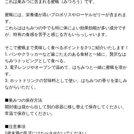
これは巣みつに含まれる蜜蝋（みつろう）です。
蜜蝋には、栄養価が高いプロポリスやローヤルゼリーが含まれま
す。
これらははちみつの中でも特に体によい効果効能が多い成分です
が、特有の食感を苦手と感じる方もいらっしゃいます。
そこで蜜蝋まで美味しく食べるポイントを3つご紹介いたします！
1. パンやクラッカーなど歯ごたえのある食材と一緒に、贅沢なは
ちみつトッピングとして食べる。
2. 電子レンジやオーブンで温めて、はちみつと一緒に蜜蝋を溶か
す。
3. ホットドリンクの甘味料として使い、はちみつの香りを楽しみ
ながらいただく。
■巣みつの保存方法
開封後は袋から出して別の容器に移し替えて保存してください。
常温で保存してください。
■注意事項
1歳未満の乳児にはたべさせないでください。