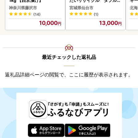
1kg 【西京漬け】
だいリサイクル ダブル9
キ
6ロール｜トイレット
ズ 
神奈川県藤沢市
宮城県仙台市
北海
0
(14)
(1)
10,000
13,000
最近チェックした返礼品
返礼品詳細ページの閲覧で、ここに履歴が表示されます。