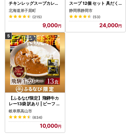
チキンレッグスープカレー
スープ 12個 セット 具だく
4個 3739
さんスープ 朝食 惣菜 国産
北海道弟子屈町
静岡県静岡市
野菜 常温保存
(215)
(53)
9,000
24,000
【ふるなび限定】飛騨牛カ
レー13袋 訳あり | ビーフ レ
トルト 訳あり DC006-CP
岐阜県高山市
01 FN-Limited-VO
(634)
10,000