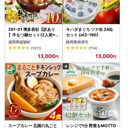
Z61-01 博多若杉【訳あり
キハダまぐろ ツナ缶 24缶
】牛もつ鍋セット(2人前×5
セット (a12-190)
) 10人前 もつ鍋
福岡県福智町
静岡県焼津市
(1511)
(714)
13,000
13,000
スープカレー 北国の丸ごと
レンジで1分 野菜をMOTTO