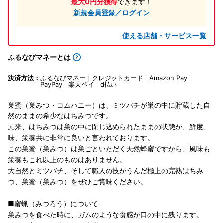
最大0円分獲得
できます！
新規会員登録／ログイン
使える店舗・サービス一覧
ふるなびマネーとは
決済方法：
ふるなびマネー
クレジットカード
Amazon Pay
PayPay
楽天ペイ
d払い
巣蜜（巣みつ・コムハニー）は、ミツバチが巣の中に貯蔵した自
然のままの希少なはちみつです。
元来、はちみつは巣の中に閉じ込められたままの状態が、鮮度、
味、栄養共に非常に良いと言われております。
この巣蜜（巣みつ）は巣ごといただく天然蜂蜜ですから、風味も
栄養もこれ以上のものはありません。
大自然とミツバチ、そして職人の技がうんだ極上の完熟はちみ
つ、巣蜜（巣みつ）をぜひご賞味ください。
■蜜蝋（みつろう）について
巣みつを食べた時に、ガムのような食感が口の中に残ります。