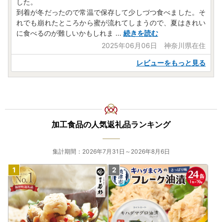
した。
Mail：hirokawa@steamship.co.jp
到着が冬だったので常温で保存して少しづつ食べました。そ
受付時間：平日9:00〜17:00
れでも崩れたところから蜜が流れてしまうので、夏はきれい
※土曜日・日曜日・祝日および年末年始は対応いたしかねま
に食べるのが難しいかもしれま
...
続きを読む
す。
2025年06月06日 神奈川県在住
レビューをもっと見る
加工食品の人気返礼品ランキング
集計期間：2026年7月31日～2026年8月6日