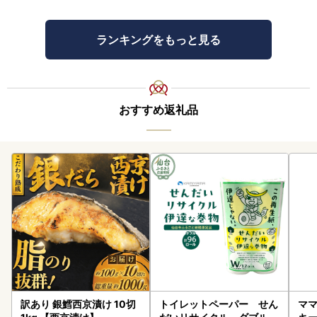
ランキングをもっと見る
おすすめ返礼品
訳あり 銀鱈西京漬け 10切
トイレットペーパー せん
ママ