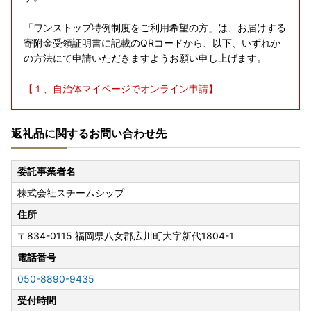
「ワンストップ特例制度をご利用希望の方」は、お届けする
寄附金受領証明書に記載のQRコードから、以下、いずれか
の方法にて申請いただきますようお願い申し上げます。
【１、自治体マイページでオンライン申請】
マイナンバーカードをお持ちの方はもちろん、電子証明書の
返礼品に関するお問い合わせ先
有効期限が切れている方、マイナンバーカードをお持ちでな
い方もご利用いただけます。
お申込情報をもとに、いつでもお手続き可能です。ぜひご活
委託事業者名
用ください。
株式会社スチームシップ
自治体マイページはこちら↓↓
https://mypg.jp/guest/sign-in/#
住所
〒834-0115
福岡県八女郡広川町大字新代1804-1
【２、申請書データをダウンロードして印刷・郵送】
電話番号
申請書データをダウンロードし、ご自身で印刷のうえ、必要
050-8890-9435
書類とあわせて町へお送りください。
受付時間
『ワンストップ特例申請書用紙の送付先』