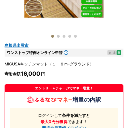
島根県出雲市
ワンストップ特例オンライン申請
e
ま
自
MIGUSAキッチンマット（１．８ｍ-グラウンド）
16,000
寄附金額
エントリー＋チャージでマネー増量！
増量の内訳
ログインして
条件を満たすと
最大0円分獲得
できます！
新規会員登録／ログイン