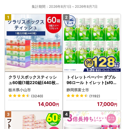
集計期間：2026年8月1日～2026年8月7日
クラリスボックスティッシ
トイレットペーパー ダブル
ュ60箱(1箱220組(440枚))
96ロール トイレット[sf00
(5個入り×12セット)【配送
1-012]
栃木県小山市
静岡県富士市
不可地域：離島・沖縄県】
(3240)
(1192)
【1256759】
14,000
17,000