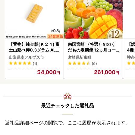
【置物】純金製(Ｋ２４) 富
南国宮崎 〈特選〉旬のく
【訳
士山延べ棒0.3グラム ALP
だもの定期便 12ヵ月コー
4種
BK193
ス【F84-25】
山梨県南アルプス市
宮崎県新富町
神奈
(1)
(9)
54,000
261,000
最近チェックした返礼品
返礼品詳細ページの閲覧で、ここに履歴が表示されます。