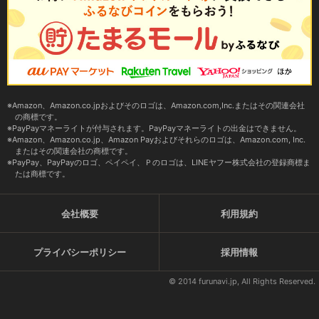
Amazon、Amazon.co.jpおよびそのロゴは、Amazon.com,Inc.またはその関連会社
の商標です。
PayPayマネーライトが付与されます。PayPayマネーライトの出金はできません。
Amazon、Amazon.co.jp、Amazon Payおよびそれらのロゴは、Amazon.com, Inc.
またはその関連会社の商標です。
PayPay、PayPayのロゴ、ペイペイ、Ｐのロゴは、LINEヤフー株式会社の登録商標ま
たは商標です。
会社概要
利用規約
プライバシーポリシー
採用情報
© 2014 furunavi.jp, All Rights Reserved.