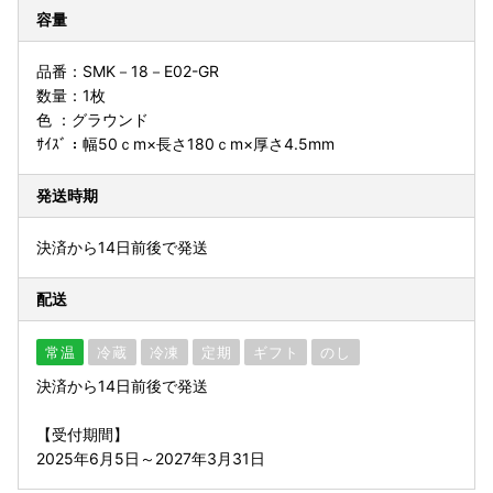
容量
品番：SMK－18－E02-GR
数量：1枚
色 ：グラウンド
ｻｲｽﾞ：幅50ｃm×長さ180ｃm×厚さ4.5mm
発送時期
決済から14日前後で発送
配送
常温
冷蔵
冷凍
定期
ギフト
のし
決済から14日前後で発送
【受付期間】
2025年6月5日～2027年3月31日