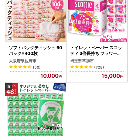
ソフトパックティッシュ 60
トイレットペーパー スコッ
パック×400枚
ティ 3倍長持ち フラワーパ
ック 4ロール×6P
大阪府泉佐野市
埼玉県草加市
(50)
(728)
10,000
15,000