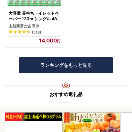
大容量 長持ちトイレットペ
ーパー 130m シングル 48R
芯なし 3倍巻 トイレット
山梨県富士吉田市
(516)
14,000
ランキングをもっと見る
おすすめ返礼品