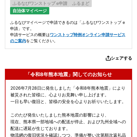
ふるなびワンストップ e申請
ふるまど
自治体マイページ
ふるなびマイページで申請できるのは「ふるなびワンストップ e
申請」です。
申請サービスの概要は
ワンストップ特例オンライン申請サービス
のご案内
をご覧ください。
シェアする
「令和8年熊本地震」関してのお知らせ
2026年7月28日に発生しました「令和8年熊本地震」により
被災された皆様に、心よりお見舞い申し上げます。
一日も早い復旧と、皆様の安全を心よりお祈りいたします。
このたび発生いたしました熊本地震の影響により、
現在、熊本県一部地域への配送が停止、および九州全域への
配送に遅延が生じております。
物流網の復旧状況を確認しつつ、準備が整い次第順次返礼品