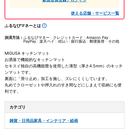
使える店舗・サービス一覧
ふるなびマネーとは
決済方法：
ふるなびマネー
クレジットカード
Amazon Pay
PayPay
楽天ペイ
d払い
銀行振込
郵便振替
その他
MIGUSA キッチンマット
お洒落で機能的なキッチンマット
セキスイ独自の高機能畳を使用した薄型（厚さ4.5mm）のキッチ
ンマットです。
裏面に「滑り止め」加工を施し、ズレにくくしています。
丸めてクローゼットや押入れのすき間などにしまえて収納にも便
利です。
カテゴリ
雑貨・日用品
家具・インテリア・絵画