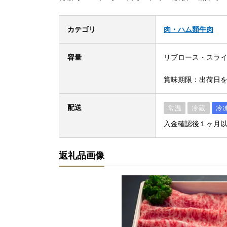
カテゴリ
肉・ハム類
牛肉
容量
リブロース・スライス
賞味期限：出荷日を
配送
常温
冷蔵
冷
入金確認後１ヶ月
返礼品画像