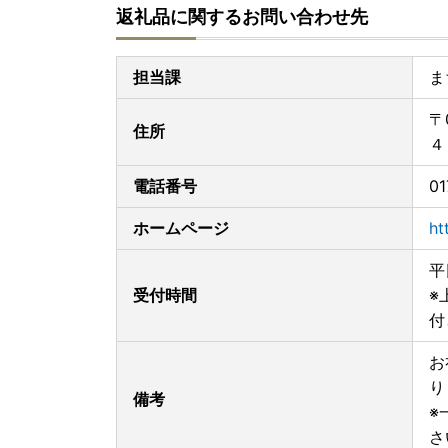
返礼品に関するお問い合わせ先
担当課
ま
〒
住所
４
電話番号
01
ホームページ
ht
平
受付時間
※
付
お
り
備考
※
さ