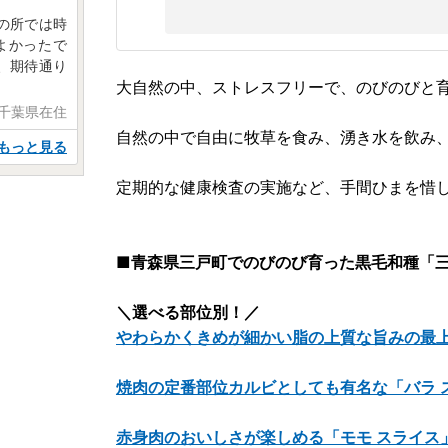
の所では時
よかったで
、期待通り
大自然の中、ストレスフリーで、のびのびと
 千葉県在住
自然の中で自由に牧草を食み、湧き水を飲み
もっと見る
定期的な健康検査の実施など、手間ひまを惜
■青森県三戸町でのびのび育った黒毛和種「
＼選べる部位別！／
やわらかくきめが細かい脂の上質な旨みの最上
焼肉の定番部位カルビとしても有名な「バラ ス
赤身肉のおいしさが楽しめる「モモ スライス」