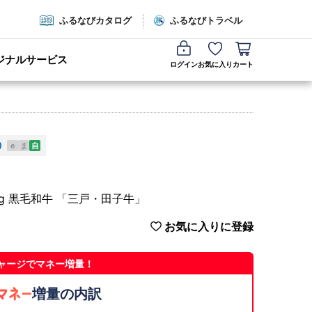
ふるなびカタログ
ふるなびトラベル
ジナルサービス
ログイン
お気に入り
カート
e
ま
自
00g 黒毛和牛 「三戸・田子牛」
お気に入りに登録
ャージでマネー増量！
増量の内訳