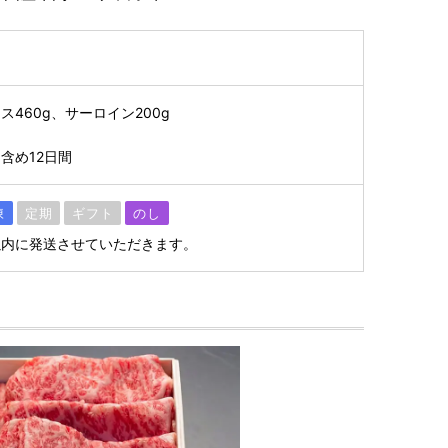
460g、サーロイン200g
含め12日間
凍
定期
ギフト
のし
以内に発送させていただきます。