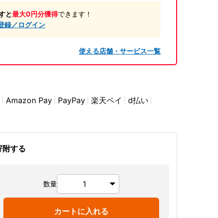
すと
最大0円分獲得
できます！
登録／ログイン
使える店舗・サービス一覧
Amazon Pay
PayPay
楽天ペイ
d払い
寄附する
数量
カートに入れる