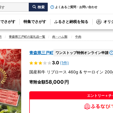
よくあるご質問・お問い合わせ
リでさがす
特集でさがす
ふるさと納税を知る
オリ
方
青森県三戸町の返礼品一覧
肉・ハム類
牛肉
青森県三戸町
ワンストップ特例オンライン申請
3.0
(1件)
国産和牛 リブロース 460g & サーロイン 2
58,000
寄附金額
エントリー＋チ