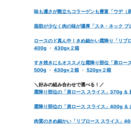
味も濃さが際立ちコラーゲンも豊富「ウデ（肩肉
脂肪が少なく肉の味が濃厚「スネ・ネック ブロ
ロースのド真ん中！きめ細かい霜降り「リブロ
400g
・
430g×２箱
すき焼きにもオススメな霜降り部位「肩ロース
500g
・
430g×２箱
・
520g×２箱
＼好みの組み合わせで選べる！／
霜降り部位の「肩ロース スライス」370g ＆
霜降り部位の「肩ロース スライス」400g ＆ 
肉質のきめ細かい「リブロース スライス」460