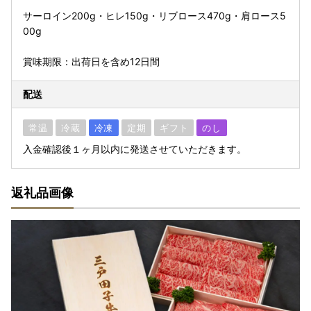
サーロイン200g・ヒレ150g・リブロース470g・肩ロース5
00g
賞味期限：出荷日を含め12日間
配送
常温
冷蔵
冷凍
定期
ギフト
のし
入金確認後１ヶ月以内に発送させていただきます。
返礼品画像