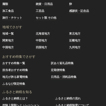
麺類
雑貨・日用品
卵
加工食品
工芸品
感謝状・記念品
旅行・チケット
セット類 その他
地域でさがす
地域一覧
北海道地方
東北地方
関東地方
中部地方
近畿地方
中国地方
四国地方
九州地方
おすすめ特集でさがす
おすすめ特集一覧
訳あり返礼品特集
担当者おすすめ特集
定期便特集
地元が誇る家電特集
日用品・消耗品特集
ふるなび限定特集
ふるさと納税を知る
ふるさと納税とは？
ふるさと納税の流れ
控除上限額シミュレーション
ふるさと納税制度について