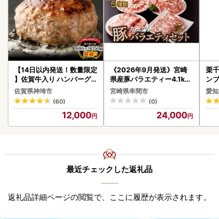
【14日以内発送！数量限定
《2026年9月発送》宮崎
栗千
】佐賀牛入り ハンバーグ 2
県産豚バラエティー4.1kg
ンブ
2個 2.6kg(120g×22個)(H
セット_K033-057-2609
デザ
佐賀県神埼市
宮崎県串間市
愛知
083106)
(60)
(0)
12,000
24,000
最近チェックした返礼品
返礼品詳細ページの閲覧で、ここに履歴が表示されます。