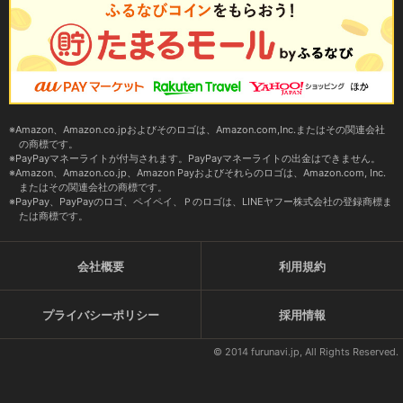
Amazon、Amazon.co.jpおよびそのロゴは、Amazon.com,Inc.またはその関連会社
の商標です。
PayPayマネーライトが付与されます。PayPayマネーライトの出金はできません。
Amazon、Amazon.co.jp、Amazon Payおよびそれらのロゴは、Amazon.com, Inc.
またはその関連会社の商標です。
PayPay、PayPayのロゴ、ペイペイ、Ｐのロゴは、LINEヤフー株式会社の登録商標ま
たは商標です。
会社概要
利用規約
プライバシーポリシー
採用情報
© 2014 furunavi.jp, All Rights Reserved.