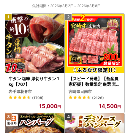
集計期間：2026年8月2日～2026年8月8日
牛タン 塩味 厚切り牛タン 1
【スピード発送】【畜産農
kg【767】
家応援】数量限定 厳選 宮崎
牛 赤身 焼肉 計800g FN-Li
岩手県花巻市
宮崎県日南市
mited-PR_BDV5-26-2W
(1798)
(2126)
15,000
14,500