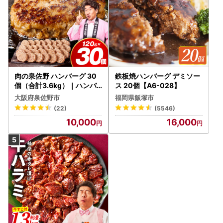
肉の泉佐野 ハンバーグ 30
鉄板焼ハンバーグ デミソー
個（合計3.6kg）｜ハンバ
ス 20個【A6-028】
ーグ 訳あり 黒毛和牛×なに
大阪府泉佐野市
福岡県飯塚市
わポーク
(22)
(5546)
10,000
16,000