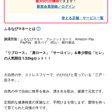
最大0円分獲得
できます！
新規会員登録／ログイン
使える店舗・サービス一覧
ふるなびマネーとは
決済方法：
ふるなびマネー
クレジットカード
Amazon Pay
PayPay
楽天ペイ
d払い
銀行振込
「リブロース」「肩ロース」「サーロイン」＆希少部位「ヒレ」
の人気部位 1.32kgセット！！
大自然の中、ストレスフリーで、のびのびと育っている「三戸・
田子牛」。
自然の中で自由に牧草を食み、湧き水を飲み、健康で元気です。
定期的な健康検査の実施など、手間ひまを惜しまず、愛情を持っ
て育てられた自慢の牛です。