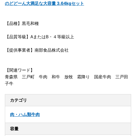
のどどーん大満足な大容量 3.64kgセット
【品種】黒毛和種
【品質等級】AまたはB・４等級以上
【提供事業者】南部食品株式会社
【関連ワード】
青森県 三戸町 牛肉 和牛 放牧 霜降り 国産牛肉 三戸田
子牛
カテゴリ
肉・ハム類
牛肉
容量