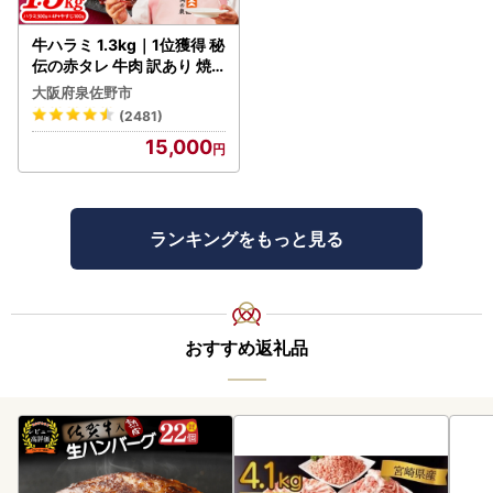
牛ハラミ 1.3kg｜1位獲得 秘
伝の赤タレ 牛肉 訳あり 焼
肉 BBQ
大阪府泉佐野市
(2481)
15,000
ランキングをもっと見る
おすすめ返礼品