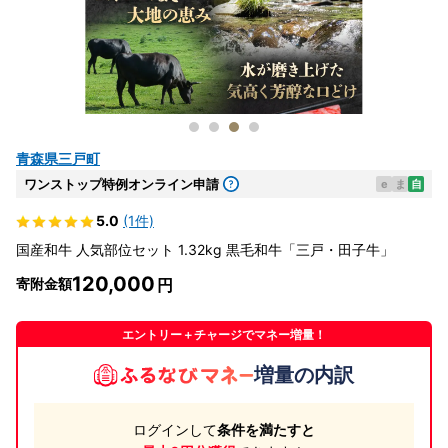
青森県三戸町
ワンストップ特例オンライン申請
e
ま
自
5.0
(1件)
国産和牛 人気部位セット 1.32kg 黒毛和牛「三戸・田子牛」
120,000
寄附金額
エントリー＋チャージでマネー増量！
増量の内訳
ログインして
条件を満たすと