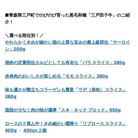
■青森県三戸町でのびのび育った黒毛和種「三戸田子牛」のご紹
介！
＼選べる部位別！／
やわらかくきめが細かい脂の上質な旨みの最上級部位「サーロイ
ン」200g
焼肉の定番部位カルビとしても有名な「バラ スライス」280g
赤身肉のおいしさが楽しめる「モモ スライス」380g
味も濃さが際立ちコラーゲンも豊富「ウデ（肩肉） スライス」
380g
脂肪が少なく肉の味が濃厚「スネ・ネック ブロック」650g
ロースのド真ん中！きめ細かい霜降り「リブロース スライス」
400g
・
430g×２箱