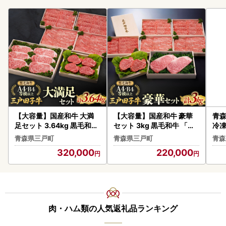
【大容量】国産和牛 大満
【大容量】国産和牛 豪華
青森
足セット 3.64kg 黒毛和牛
セット 3kg 黒毛和牛 「三
冷凍
「三戸・田子牛」
戸・田子牛」
ん
青森県三戸町
青森県三戸町
青森
320,000
220,000
肉・ハム類の人気返礼品ランキング