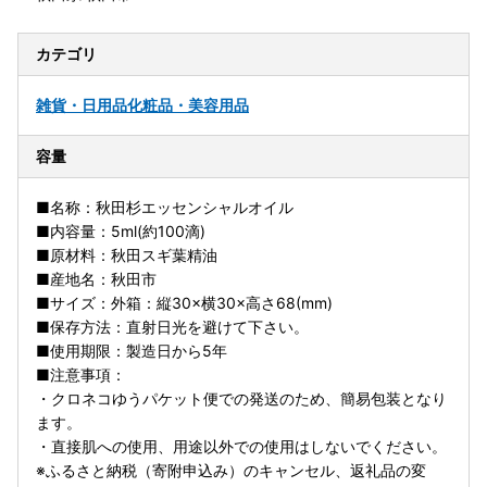
カテゴリ
雑貨・日用品
化粧品・美容用品
容量
■名称：秋田杉エッセンシャルオイル
■内容量：5ml(約100滴)
■原材料：秋田スギ葉精油
■産地名：秋田市
■サイズ：外箱：縦30×横30×高さ68(mm)
■保存方法：直射日光を避けて下さい。
■使用期限：製造日から5年
■注意事項：
・クロネコゆうパケット便での発送のため、簡易包装となり
ます。
・直接肌への使用、用途以外での使用はしないでください。
※ふるさと納税（寄附申込み）のキャンセル、返礼品の変