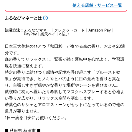
使える店舗・サービス一覧
ふるなびマネーとは
決済方法：
ふるなびマネー
クレジットカード
Amazon Pay
PayPay
楽天ペイ
d払い
日本三大美林のひとつ「秋田杉」が奏でる森の香り、およそ20滴
分です。
森の香りでリラックスし、緊張が続く運転中を心地よく、学習環
境を快適に整えます。
特定の香りに結びつく感情や記憶を呼び起こす「プルースト効
果」が期待でき、ヒノキやヒバのように目の覚める香りと異な
り、主張しすぎず穏やかな香りで場所やシーンを選びません。
就寝時に枕元へ置いたり希釈してマスクへスプレーすると心地よ
い香りが広がり、リラックス空間を演出します。
若葉色のサシェとアロマストーンがセットになっているので他の
道具が要りません。
1日一滴を目安にお使いください。
■ 秋田県 秋田市 ■