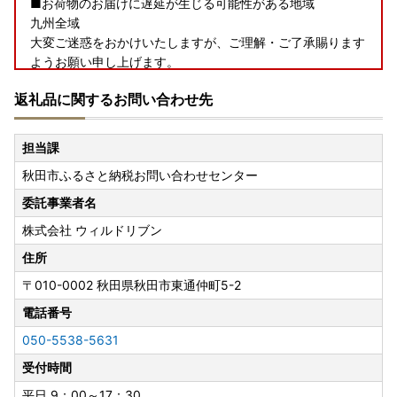
■お荷物のお届けに遅延が生じる可能性がある地域
九州全域
大変ご迷惑をおかけいたしますが、ご理解・ご了承賜ります
ようお願い申し上げます。
返礼品に関するお問い合わせ先
【夏季休業期間中の受付・発送スケジュールのお知らせ】
いつも秋田市を応援いただき、ありがとうございます。
担当課
夏季休業期間中（8月8日～8月16日）、お問い合わせセンタ
秋田市ふるさと納税お問い合わせセンター
ーはカレンダー通りにお休みをいただきます。
なお、返礼品は発送元事業者のお休みにより発送時期は異な
委託事業者名
りますが、
株式会社 ウィルドリブン
8月7日以降のお申し込みは8月17日以降の発送となる場合が
ございます。
住所
何卒ご了承くださいますようお願いいたします。
〒010-0002
秋田県秋田市東通仲町5-2
電話番号
【お礼の品のお届け時期について】
050-5538-5631
受付時間
・ご寄附決済完了を当市にて確認後、順次、取扱事業者（配
送元）へ発送依頼を行います。
平日 9：00～17：30