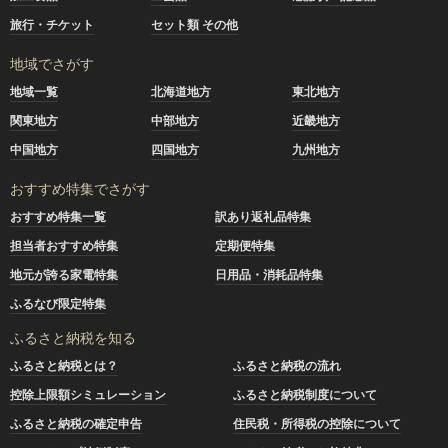
旅行・チケット
セット類 その他
地域でさがす
地域一覧
北海道地方
東北地方
関東地方
中部地方
近畿地方
中国地方
四国地方
九州地方
おすすめ特集でさがす
おすすめ特集一覧
訳あり返礼品特集
担当者おすすめ特集
定期便特集
地元が誇る家電特集
日用品・消耗品特集
ふるなび限定特集
ふるさと納税を知る
ふるさと納税とは？
ふるさと納税の流れ
控除上限額シミュレーション
ふるさと納税制度について
ふるさと納税の確定申告
住民税・所得税の控除について