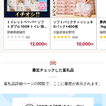
で、正しく受信できるようプロバイダやメールソフトの受信
設定をご確認ください。
トイレットペーパー ソフ
ソフトパックティッシュ 6
豚肉
トダブル 100R トイレ 快
0パック×400枚
.1k
速〔12-I5-TP100-R〕
宮崎県都城市
大阪府泉佐野市
福岡
(0)
(50)
12,000
10,000
最近チェックした返礼品
返礼品詳細ページの閲覧で、ここに履歴が表示されます。