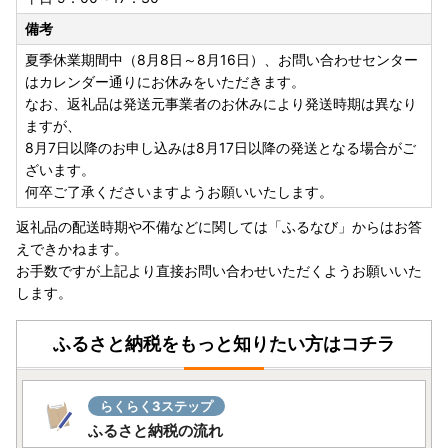
・お申し込みからお届けまでの期間は返礼品により異なりま
備考
す。対象の返礼品ページにてご確認ください。
夏季休業期間中（8月8日～8月16日）、お問い合わせセンター
・年末年始等の繁忙期やGW等の長期休暇の際は返礼品ペー
はカレンダー通りにお休みをいただきます。
ジ記載の納期よりもお日にちをいただく場合がございます。
なお、返礼品は発送元事業者のお休みにより発送時期は異なり
・お申し込みのタイミングや返礼品により、配送日指定のご
ますが、
希望をいただいても承れない場合がございます。
8月7日以降のお申し込みは8月17日以降の発送となる場合がご
・宛所不明の場合には、配送形態などにより、お電話やメー
ざいます。
ルなどでの事前確認がないまま返送となってしまう可能性も
何卒ご了承くださいますようお願いいたします。
ございます。お申し込み前に必ずお間違いがないか確認をお
願いします。
返礼品の配送時期や不備などに関しては「ふるなび」からはお答
・長期ご不在や宛所不明など寄附者様のご都合でお品物が返
えできかねます。
送となった場合、再送は承ることができません。
お手数ですが上記より直接お問い合わせいただくようお願いいた
します。
【寄附金受領証明書/ワンストップ特例申請書類の送付につ
いて】
ふるさと納税をもっと知りたい方はコチラ
寄附金受領証明書は、後日当市より普通郵便にて発送いたし
ます。
らくらく3ステップ
ワンストップ特例申請を「希望しない」とされた場合には、
ふるさと納税の流れ
圧着ハガキにて発送いたします。