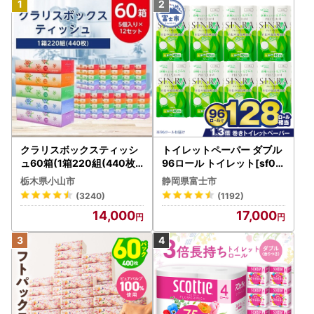
本年度のご寄附について、郵送での申請をご希望の場合に
は、
「自治体マイページ」にて申請書をダウンロード・印刷いた
だき、お送りいただけますようお願いいたします。
下記URL「自治体マイページ」より、
寄附者様の情報が入ったワンストップ特例申請書がダウンロ
ード可能となります。
※自治体マイページへの寄附情報反映には、3日程度お時間
クラリスボックスティッシ
トイレットペーパー ダブル
がかかってしまう可能性がございます。
ュ60箱(1箱220組(440枚))
96ロール トイレット[sf00
(5個入り×12セット)【配送
1-012]
栃木県小山市
静岡県富士市
https://mypg.jp/
不可地域：離島・沖縄県】
(3240)
(1192)
【1256759】
14,000
17,000
お急ぎの方は総務省のダウンロードリンクより書類をダウン
ロードください。
総務省：
https://www.soumu.go.jp/main_content/0003
97109.pdf
【ワンストップ申請をご希望の方へ】