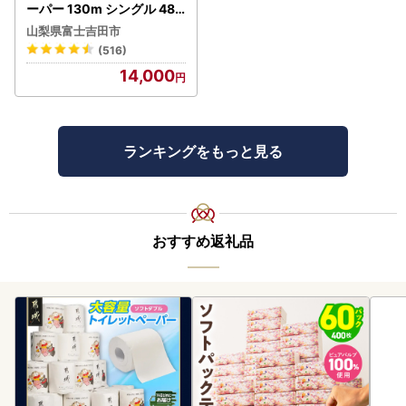
※ワンストップ特例申請書と併せて「個人番号確認書類」と
ーパー 130m シングル 48R
芯なし 3倍巻 トイレット
「本人確認書類」の提出が必要です。詳細は下記URLからご
山梨県富士吉田市
確認ください。
(516)
https://www.city.akita.lg.jp/shisei/hoshin-keikaku/1011
14,000
478/1008502/1003150.html
◯ワンストップ特例申請後の流れ
ランキングをもっと見る
申請期限までに到着したワンストップ特例申請書と添付いた
だいております必要書類の内容を照会し、
不備が見られない場合、下記メールアドレスより申請受理の
おすすめ返礼品
メールを送付いたします。
万が一、不備が見つかりました場合は、
不備内容や追加提出が必要な書類等につきまして、ご案内を
お送りいたします。
akita-city@do-furusato.com
※迷惑メールに振り分けられてしまう可能性もございますの