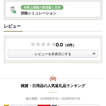
※寄附金受領証明書等とお礼の品については、別送となりま
控除上限額の限度額と目安
す。
控除シミュレーション
※書類の発送は、お届けまでに３週間程度かかる場合があり
ます。
レビュー
ワンストップ特例申請書につきましては、下記条件に該当す
る方にのみ、寄附金受領証明書と併せて送付いたします。
0.0
（0件）
・お申し込み時にワンストップ特例申請について「希望す
レビューを非表示にする
る」をご選択いただいた方
・過去に他自治体も含め、自治体マイページや各ポータルサ
イトを通して、オンライン申請をされた実績がない方（ふる
まど/IAMは含みません）
恐れ入りますが、以前オンライン申請をされた方（他自治体
雑貨・日用品の人気返礼品ランキング
を含む）には、寄附金受領証明書（圧着ハガキ）のみを送付
いたします。
ワンストップ特例申請書は送付いたしませんので、前回と同
集計期間：2026年8月1日～2026年8月7日
様にオンラインでの申請をお願いいたします。