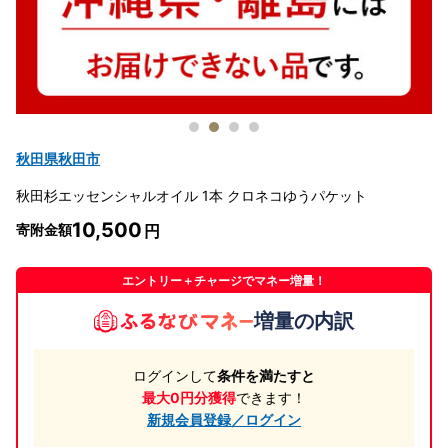
秋田県秋田市
秋田杉エッセンシャルオイル 1本 クロネコゆうパケット
10,500
寄附金額
エントリー＋チャージでマネー増量！
増量の内訳
ログインして
条件を満たすと
最大0円分獲得
できます！
新規会員登録／ログイン