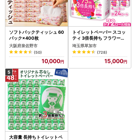
秋田市ではオンライン、もしくは郵送にてワンストップ特例
申請を承っております。
どちらも申請期限は《ご寄附翌年の1月10日》となっており
ます。
ソフトパックティッシュ 60
トイレットペーパー スコッ
申請期限を過ぎますと確定申告をしていただく必要がござい
パック×400枚
ティ 3倍長持ち フラワーパ
ますのでご注意ください。
ック 4ロール×6P
大阪府泉佐野市
埼玉県草加市
(50)
(728)
（1）オンライン申請について
「自治体マイページ」にてオンライン申請が可能でございま
10,000
15,000
す。詳細は下記URLからご確認ください。
https://mypg.jp/
（2）郵送での申請について
《ご寄附翌年の1月10日必着（消印無効）》の申請期限まで
に、下記宛先まで郵送お願いいたします。
〒010-8560 秋田県秋田市山王１丁目１番1号
秋田市役所 企画政策部 選ばれるまち戦略課 ふるさと納
税推進担当宛
大容量 長持ちトイレットペ