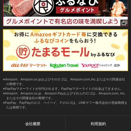
Amazon、Amazon.co.jpおよびそのロゴは、Amazon.com,Inc.またはその関連会社
の商標です。
PayPayマネーライトが付与されます。PayPayマネーライトの出金はできません。
Amazon、Amazon.co.jp、Amazon Payおよびそれらのロゴは、Amazon.com, Inc.
またはその関連会社の商標です。
PayPay、PayPayのロゴ、ペイペイ、Ｐのロゴは、LINEヤフー株式会社の登録商標ま
たは商標です。
会社概要
利用規約