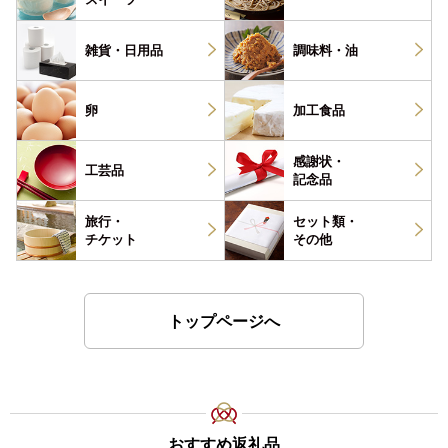
雑貨・
日用品
調味料・
油
卵
加工食品
感謝状・
工芸品
記念品
旅行・
セット類・
チケット
その他
トップページへ
おすすめ返礼品