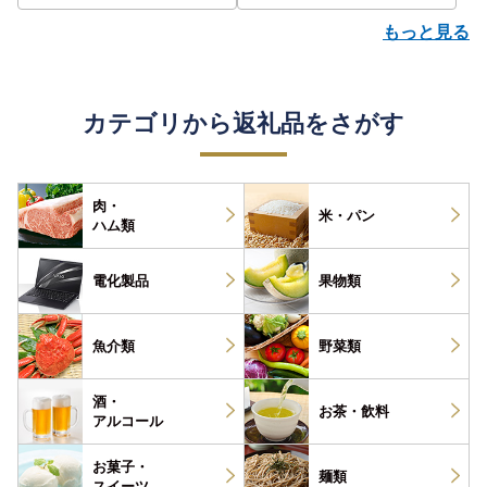
もっと見る
カテゴリから返礼品をさがす
肉・
米・パン
ハム類
電化製品
果物類
魚介類
野菜類
酒・
お茶・
飲料
アルコール
お菓子・
麺類
スイーツ