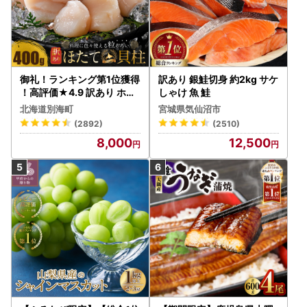
御礼！ランキング第1位獲得
訳あり 銀鮭切身 約2kg サケ
！高評価★4.9 訳あり ホタ
しゃけ 魚 鮭
テ 400g（ほたて 帆立 貝柱
北海道別海町
宮城県気仙沼市
冷凍 ）
(2892)
(2510)
8,000
12,500