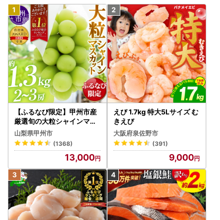
【ふるなび限定】甲州市産
えび 1.7kg 特大5Lサイズ む
厳選旬の大粒シャインマス
きえび
カット 約1.3kg 2～3房【2
山梨県甲州市
大阪府泉佐野市
026年発送】（MG）B12-
(1368)
(391)
472 FN-Limited-VO シャ
13,000
9,000
インマスカット フルーツ