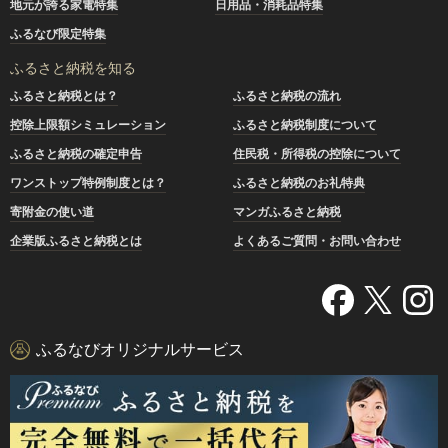
地元が誇る家電特集
日用品・消耗品特集
ふるなび限定特集
ふるさと納税を知る
ふるさと納税とは？
ふるさと納税の流れ
控除上限額シミュレーション
ふるさと納税制度について
ふるさと納税の確定申告
住民税・所得税の控除について
ワンストップ特例制度とは？
ふるさと納税のお礼特典
寄附金の使い道
マンガふるさと納税
企業版ふるさと納税とは
よくあるご質問・お問い合わせ
ふるなびオリジナルサービス