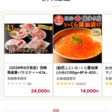
《2026年9月発送》宮崎
[鮭匠ふじい]いくら醤油漬
おせ
県産豚バラエティー4.1kg
(小分け)50g×4P A-4209
マノ
セット_K033-057-2609
5
宮崎県串間市
北海道根室市
京都
(0)
(2251)
24,000
14,000