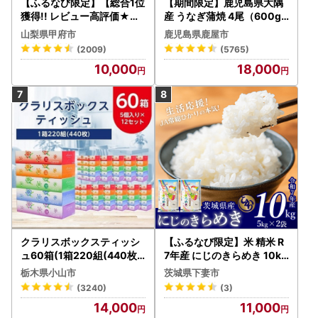
【ふるなび限定】【総合1位
【期間限定】鹿児島県大隅
獲得!! レビュー高評価★】
産 うなぎ蒲焼 4尾（600g
〈2026年度配送分〉山梨
） KN007-004-04-cp18
山梨県甲府市
鹿児島県鹿屋市
県産 シャインマスカット 2
うなぎ 鰻 魚 惣菜 総菜
(2009)
(5765)
～3房（1.0kg以上）シャイ
10,000
18,000
ン フルーツ FN-Limited-S
P
クラリスボックスティッシ
【ふるなび限定】米 精米 R
ュ60箱(1箱220組(440枚))
7年産 にじのきらめき 10kg
(5個入り×12セット)【配送
10月 FN-Limited-PR
栃木県小山市
茨城県下妻市
不可地域：離島・沖縄県】
(3240)
(3)
【1256759】
14,000
11,000