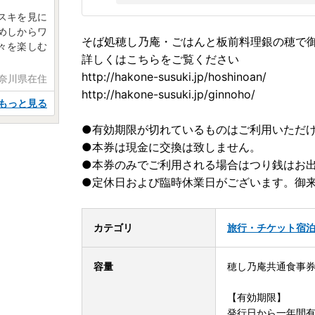
スキを見に
めしからワ
そば処穂し乃庵・ごはんと板前料理銀の穂で
々を楽しむ
詳しくはこちらをご覧ください
http://hakone-susuki.jp/hoshinoan/
神奈川県在住
http://hakone-susuki.jp/ginnoho/
もっと見る
●有効期限が切れているものはご利用いただ
●本券は現金に交換は致しません。
●本券のみでご利用される場合はつり銭はお
●定休日および臨時休業日がございます。御
カテゴリ
旅行・チケット
宿
容量
穂し乃庵共通食事
【有効期限】
発行日から一年間