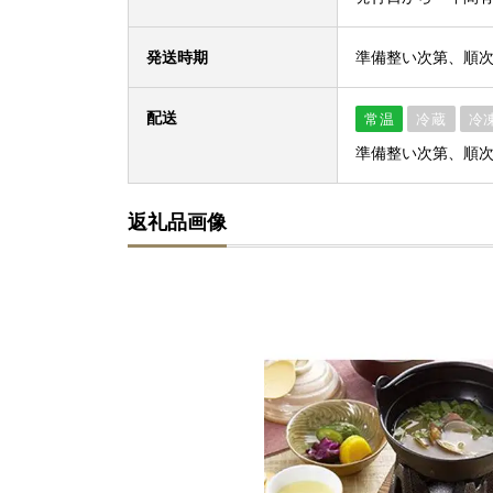
発送時期
準備整い次第、順
配送
常温
冷蔵
冷
準備整い次第、順
返礼品画像