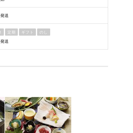
次発送
凍
定期
ギフト
のし
次発送