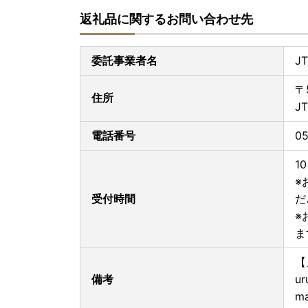
【箱根町】箱ぴたふるさと宿泊補助券（30,000
返礼品に関するお問い合わせ先
『総務省告示改正により、10月以降のご寄付分
ございます。
委託事業者名
J
詳細は各お礼の品のサイトをご確認ください。
〒
●箱ぴた
住所
J
https://www.hakone-ryokan.or.jp/blog/8708.ht
[2024.10.01～納税分]箱根町ふるさと納税
電話番号
05
「箱ぴた」
[2024.10.01～納税分]箱根町ふるさと納税謝
1
www.hakone-ryokan.or.jp
※
受付時間
だ
●JTB旅行クーポン
※
https://www.j-furusato.com/newcoupon.html
ま
【
備考
ur
ma