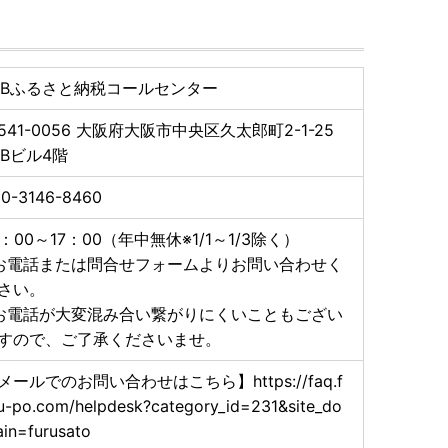
円分）
から宿泊クーポンにご利用枚数制限のかかる施設が一部
TBふるさと納税コールセンター
541-0056
大阪府大阪市中央区久太郎町2-1-25
TBビル4階
ml
謝礼品『箱ぴたふるさと宿泊補助券』｜箱根温泉公式サイト
0-3146-8460
礼品『箱ぴたふるさと宿泊補助券』～NEWS
0：00～17：00（年中無休※1/1～1/3除く）
お電話または問合せフォームよりお問い合わせく
さい。
お電話が大変混み合い繋がりにくいこともござい
すので、ご了承くださいませ。
メールでのお問い合わせはこちら】https://faq.f
u-po.com/helpdesk?category_id=231&site_do
in=furusato