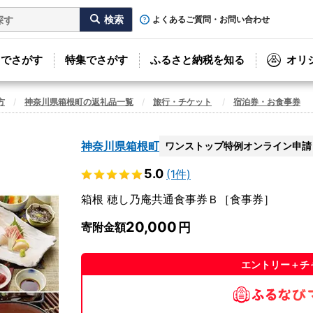
よくあるご質問・お問い合わせ
リでさがす
特集でさがす
ふるさと納税を知る
オリ
方
神奈川県箱根町の返礼品一覧
旅行・チケット
宿泊券・お食事券
神奈川県箱根町
ワンストップ特例オンライン申請
5.0
(1件)
箱根 穂し乃庵共通食事券Ｂ［食事券］
20,000
寄附金額
エントリー＋チ