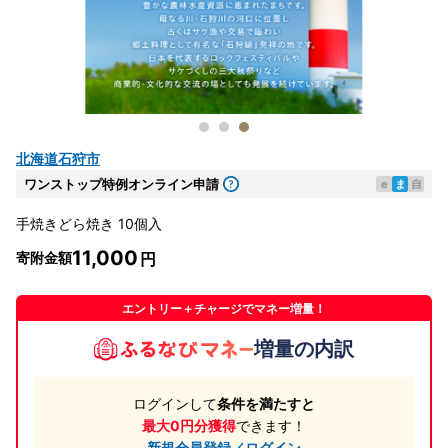
北海道石狩市
ワンストップ特例オンライン申請
e
ま
自
手焼きどら焼き 10個入
11,000
寄附金額
エントリー＋チャージでマネー増量！
増量の内訳
ログインして
条件を満たすと
最大0円分獲得
できます！
新規会員登録／ログイン