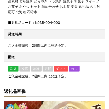
産素材 どら焼き どらやき ドラ焼き 焼菓子 和菓子 スイーツ
お菓子 おやつ セット 詰め合わせ お土産 支援 返礼品 のし対
応可 北海道 石狩市
■返礼品コード：is035-004-000
発送時期
ご入金確認後、2週間以内に発送予定。
配送
常温
冷蔵
冷凍
定期
ギフト
のし
ご入金確認後、2週間以内に発送予定。
返礼品画像