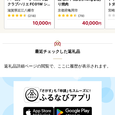
クラブハリエ FC01W シェ
り焼肉
トダ
アボックス バウムクーヘ
速〔
滋賀県近江八幡市
京都府亀岡市
宮崎
ン
(218)
(79)
10,000
40,000
最近チェックした返礼品
返礼品詳細ページの閲覧で、ここに履歴が表示されます。