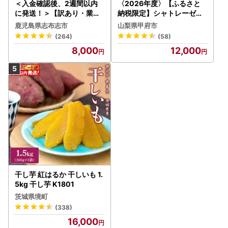
＜入金確認後、2週間以内
〈2026年度〉【ふるさと
に発送！＞【訳あり・業務
納税限定】シャトレーゼ人
用】薩摩おいも棒セット 計
気お菓子勢ぞろい!! お菓子
鹿児島県志布志市
山梨県甲府市
1.8kg(900g×2袋) p8-142
福箱 シャトレーゼ
(264)
(58)
-2w
8,000
12,000
干し芋 紅はるか 干しいも 1.
5kg 干し芋 K1801
茨城県境町
(338)
16,000