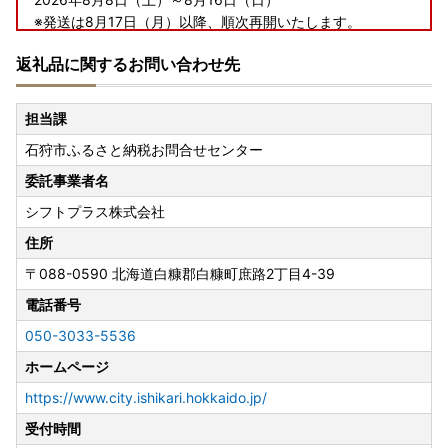
※発送は8月17日（月）以降、順次再開いたします。
---------------------------------------------------------------
返礼品に関するお問い合わせ先
--------
なお、寄附のお申し込みは、お盆期間中も通常どおり受け付
担当課
けております。
石狩市ふるさと納税お問合せセンター
※青果物につきましては、収穫状況により、発送を控える期
委託事業者名
間中でも発送させていただく場合がございます。
シフトプラス株式会社
※ご不在等によりお受け取りが難しい場合は、お早めに石狩
市ふるさと納税お問合せセンターまでご連絡ください。
住所
※原則、お盆期間中の発送は控えさせていただきますが、一
〒088-0590
北海道白糠郡白糠町庶路2丁目4-39
部の返礼品につきましては8月8日以降も発送する場合がご
電話番号
ざいます。
※返礼品のお受取日のご指定は承ることができません。あら
050-3033-5536
かじめご了承ください。
ホームページ
https://www.city.ishikari.hokkaido.jp/
受付時間