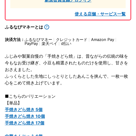
使える店舗・サービス一覧
ふるなびマネーとは
決済方法：
ふるなびマネー
クレジットカード
Amazon Pay
PayPay
楽天ペイ
d払い
ふじみや製菓自慢の「手焼きどら焼」は、昔ながらの伝統の味を
今もなお受け継ぎ、小豆も精選されたものだけを使用し、甘さを
おさえました。
ふっくらとした生地にしっとりとしたあんこを挟んで、一枚一枚
心をこめて焼き上げています。
■こちらのバリエーション
【単品】
手焼きどら焼き 5個
手焼きどら焼き 10個
手焼きどら焼き 17個