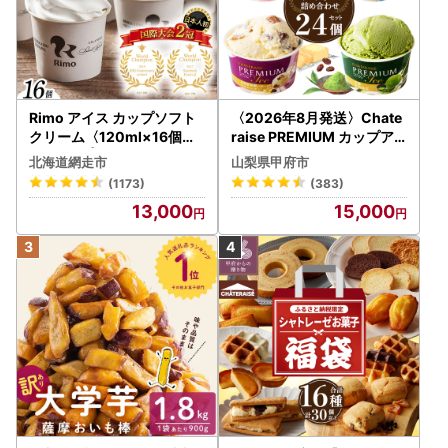
Rimo アイス カップソフト
〈2026年8月発送〉Chate
クリーム〈120ml×16個〉
raise PREMIUM カップア
ABA002 | アイス
イス 詰合せ 4種 24個 アイ
北海道網走市
山梨県甲府市
ス
(1173)
(383)
13,000
15,000