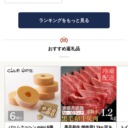
ランキングをもっと見る
おすすめ返礼品
バームクーヘン mini 6個
黒毛和牛 焼肉用1.2kg 訳あ
トイ