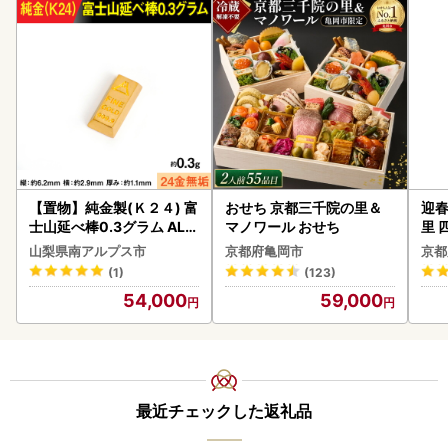
【置物】純金製(Ｋ２４) 富
おせち 京都三千院の里＆
迎春
士山延べ棒0.3グラム ALP
マノワール おせち
里 
BK193
20
山梨県南アルプス市
京都府亀岡市
京都
(1)
(123)
54,000
59,000
最近チェックした返礼品