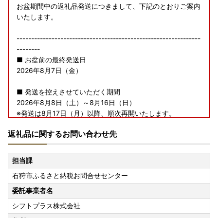
お盆期間中の返礼品発送につきまして、下記のとおりご案内
いたします。
---------------------------------------------------------------
--------
■ お盆前の最終発送日
2026年8月7日（金）
■ 発送を控えさせていただく期間
2026年8月8日（土）～8月16日（日）
※発送は8月17日（月）以降、順次再開いたします。
---------------------------------------------------------------
返礼品に関するお問い合わせ先
--------
なお、寄附のお申し込みは、お盆期間中も通常どおり受け付
担当課
けております。
石狩市ふるさと納税お問合せセンター
※青果物につきましては、収穫状況により、発送を控える期
委託事業者名
間中でも発送させていただく場合がございます。
シフトプラス株式会社
※ご不在等によりお受け取りが難しい場合は、お早めに石狩