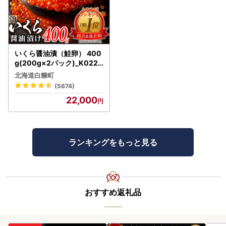
いくら醤油漬（鮭卵） 400
g(200g×2パック)_K022-
1676
北海道白糠町
(5674)
22,000
ランキングをもっと見る
おすすめ返礼品