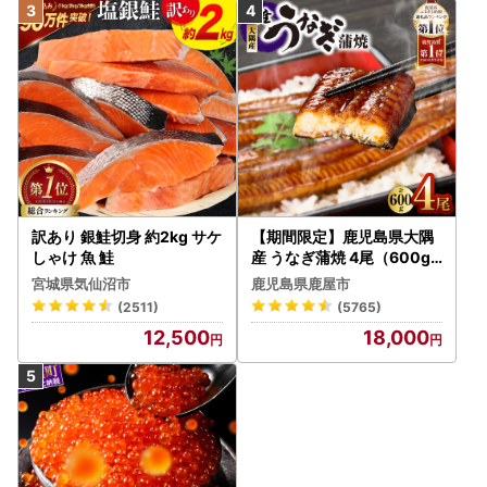
訳あり 銀鮭切身 約2kg サケ
【期間限定】鹿児島県大隅
しゃけ 魚 鮭
産 うなぎ蒲焼 4尾（600g
） KN007-004-04-cp18
宮城県気仙沼市
鹿児島県鹿屋市
うなぎ 鰻 魚 惣菜 総菜
(2511)
(5765)
12,500
18,000