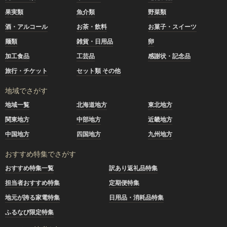
果実類
魚介類
野菜類
酒・アルコール
お茶・飲料
お菓子・スイーツ
麺類
雑貨・日用品
卵
加工食品
工芸品
感謝状・記念品
旅行・チケット
セット類 その他
地域でさがす
地域一覧
北海道地方
東北地方
関東地方
中部地方
近畿地方
中国地方
四国地方
九州地方
おすすめ特集でさがす
おすすめ特集一覧
訳あり返礼品特集
担当者おすすめ特集
定期便特集
地元が誇る家電特集
日用品・消耗品特集
ふるなび限定特集