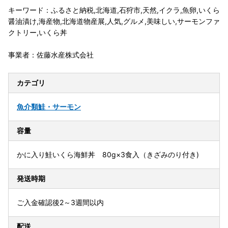
キーワード：ふるさと納税,北海道,石狩市,天然,イクラ,魚卵,いくら
醤油漬け,海産物,北海道物産展,人気,グルメ,美味しい,サーモンファ
クトリー,いくら丼
事業者：佐藤水産株式会社
カテゴリ
魚介類
鮭・サーモン
容量
かに入り鮭いくら海鮮丼 80g×3食入（きざみのり付き)
発送時期
ご入金確認後2～3週間以内
配送