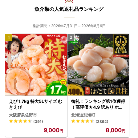
魚介類の人気返礼品ランキング
集計期間：2026年7月31日～2026年8月6日
えび 1.7kg 特大5Lサイズ む
御礼！ランキング第1位獲得
きえび
！高評価★4.9 訳あり ホタ
テ 400g（ほたて 帆立 貝柱
大阪府泉佐野市
北海道別海町
冷凍 ）
(391)
(2892)
9,000
8,000