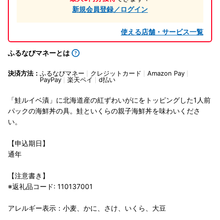
新規会員登録／ログイン
使える店舗・サービス一覧
ふるなびマネーとは
決済方法：
ふるなびマネー
クレジットカード
Amazon Pay
PayPay
楽天ペイ
d払い
「鮭ルイベ漬」に北海道産の紅ずわいがにをトッピングした1人前
パックの海鮮丼の具。鮭といくらの親子海鮮丼を味わいくださ
い。
【申込期日】
通年
【注意書き】
※返礼品コード: 110137001
アレルギー表示：小麦、かに、さけ、いくら、大豆