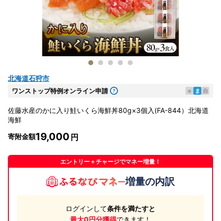
北海道石狩市
ワンストップ特例オンライン申請
e
ま
自
佐藤水産のかに入り鮭いくら海鮮丼80g×3個入(FA-844）北海道
海鮮
19,000
寄附金額
エントリー＋チャージでマネー増量！
増量の内訳
ログインして
条件を満たすと
最大0円分獲得
できます！