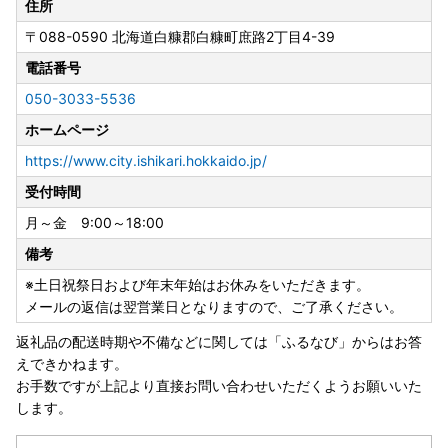
市ふるさと納税お問合せセンターまでご連絡ください。
住所
※原則、お盆期間中の発送は控えさせていただきますが、一
〒088-0590
北海道白糠郡白糠町庶路2丁目4-39
部の返礼品につきましては8月8日以降も発送する場合がご
電話番号
ざいます。
※返礼品のお受取日のご指定は承ることができません。あら
050-3033-5536
かじめご了承ください。
ホームページ
https://www.city.ishikari.hokkaido.jp/
受付時間
月～金 9:00～18:00
備考
※土日祝祭日および年末年始はお休みをいただきます。
メールの返信は翌営業日となりますので、ご了承ください。
返礼品の配送時期や不備などに関しては「ふるなび」からはお答
えできかねます。
お手数ですが上記より直接お問い合わせいただくようお願いいた
します。