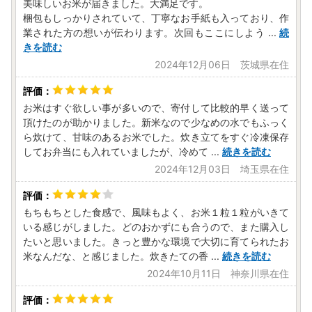
美味しいお米が届きました。大満足です。
[Mail]zei@sakaimachi.co.jp
梱包もしっかりされていて、丁寧なお手紙も入っており、作
業された方の想いが伝わります。次回もここにしよう
...
続
■返礼品の内容/発送時期等に関すること
きを読む
[TEL]0280-23-4711（平日9:00-17:00 土日年末年始は除
2024年12月06日 茨城県在住
く）
[Mail]mono@sakaimachi.co.jp
お米はすぐ欲しい事が多いので、寄付して比較的早く送って
◆寄附金受領証明書の送付について
頂けたのが助かりました。新米なので少なめの水でもふっく
ご寄付確認後、１～２週間程度でお届けとなりますのでご了
ら炊けて、甘味のあるお米でした。炊き立てをすぐ冷凍保存
してお弁当にも入れていましたが、冷めて
承ください。
...
続きを読む
※確定申告に必要な書類となりますので大切に保管してくだ
2024年12月03日 埼玉県在住
さい。
もちもちとした食感で、風味もよく、お米１粒１粒がいきて
◆ワンストップ特例申請書の送付について
いる感じがしました。どのおかずにも合うので、また購入し
ご希望頂いた方のみに、ご入金確認後、発送いたします。
たいと思いました。きっと豊かな環境で大切に育てられたお
ご寄付確認後、１～２週間程度でお届けとなりますのでご了
米なんだな、と感じました。炊きたての香
...
続きを読む
承ください。
2024年10月11日 神奈川県在住
※申請書が到着しましたら、印字内容をご確認いただき、確
認書類を貼り付けのうえ同封の返信用封筒にてご返送くださ