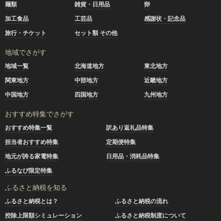
麺類
雑貨・日用品
卵
加工食品
工芸品
感謝状・記念品
旅行・チケット
セット類 その他
地域でさがす
地域一覧
北海道地方
東北地方
関東地方
中部地方
近畿地方
中国地方
四国地方
九州地方
おすすめ特集でさがす
おすすめ特集一覧
訳あり返礼品特集
担当者おすすめ特集
定期便特集
地元が誇る家電特集
日用品・消耗品特集
ふるなび限定特集
ふるさと納税を知る
ふるさと納税とは？
ふるさと納税の流れ
控除上限額シミュレーション
ふるさと納税制度について