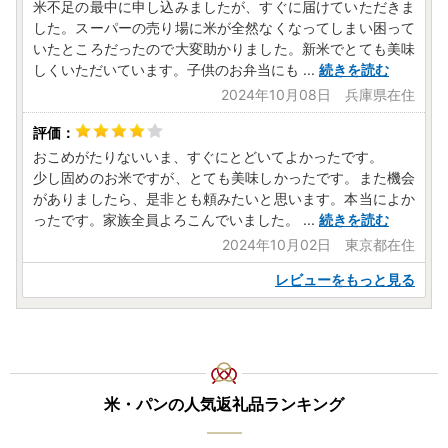
米不足の最中に申し込みましたが、すぐに届けていただきま
いますようお願い致します。
した。スーパーの売り場に米が全然なくなってしまい困って
※寄附者様ご自身でダウンロードされた申請書でも提出可能
いたところだったので大変助かりました。新米でとても美味
でございます。その際は、下記の住所まで提出くださいます
しくいただいています。子供のお弁当にも
...
続きを読む
ようお願い致します。
2024年10月08日 兵庫県在住
【ワンストップ特例申請書の送付先】
〒306-0495
おこめがたりないいま、すぐにとどいてよかったです。
茨城県猿島郡境町391-1 境町ふるさと納税サポートセンター
少し固めのお米ですが、とても美味しかったです。また機会
宛
がありましたら、是非とも頼みたいと思います。本当によか
ったです。家族全員よろこんでいました。
...
続きを読む
◆ワンストップ特例申請書の受付書について
2024年10月02日 東京都在住
ワンストップ特例申請書をご提出後、不備等がなく受付が完
了した際には、寄附受付時のメールアドレス宛にご連絡させ
レビューをもっと見る
ていただきますので、あらかじめご了承ください。なお、文
書をご希望される場合は、別途対応いたしますのでお申し付
けいただきますようお願いいたします。
※年末年始にかけて郵送頂いた場合、書類の確認ならびに受
付完了のご連絡までに大変お時間をいただいております。予
米・パンの人気返礼品ランキング
めご了承ください。