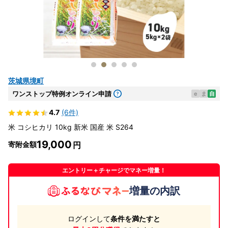
茨城県境町
ワンストップ特例オンライン申請
e
ま
自
4.7
(6件)
米 コシヒカリ 10kg 新米 国産 米 S264
19,000
寄附金額
エントリー＋チャージでマネー増量！
増量の内訳
ログインして
条件を満たすと