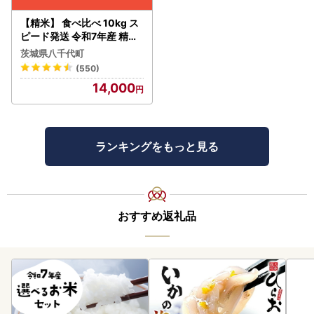
【精米】 食べ比べ 10kg ス
ピード発送 令和7年産 精米
白米
茨城県八千代町
(550)
14,000
ランキングをもっと見る
おすすめ返礼品