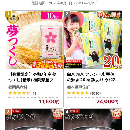
集計期間：2026年8月3日～2026年8月9日
【数量限定】令和7年産 夢
白米 精米 ブレンド米 甲佐
つくし(精米) 福岡県産ブラ
の輝き 20kg 訳あり 令和7
ンド米 10kg (品番:3X11R7)
年産 【価格改定ZS】
福岡県赤村
熊本県甲佐町
(11)
(1016)
11,500
24,000