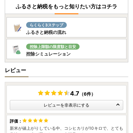
※お盆期間中のお問い合わせにつきましては、土日祝日を除
ふるさと納税をもっと知りたい方はコチラ
くカレンダー通りの対応となります。
なお、休業期間中はお問い合わせおよびメールのご返信を休
止させていただきます。
らくらく3ステップ
※配送期間は、前後する場合がございますことを予めご了承
ふるさと納税の流れ
ください。
※一部の返礼品につきましては、お盆期間中も発送を行って
控除上限額の限度額と目安
おりますので予めご了承ください。
控除シミュレーション
レビュー
この度は、茨城県境町ふるさと納税ページへお越しいただ
き、誠にありがとうございます。
以下の事項をご確認のうえ、お申込みくださいますようお願
4.7
いいたします。
（6件）
レビューを非表示にする
◆お問い合わせ先◆
境町ふるさと納税サポートセンター
■寄附/ワンストップ特例申請に関すること
[TEL]0280-23-2615（平日9:00-17:00 土日年末年始は除
新米が値上がりしている中、コシヒカリが10キロで、とても
く）