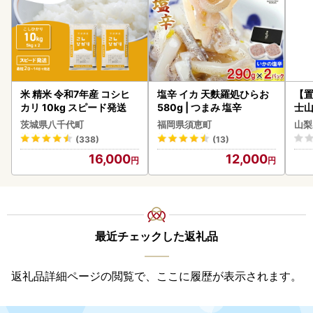
米 精米 令和7年産 コシヒ
塩辛 イカ 天麩羅処ひらお
【置
カリ 10kg スピード発送
580g | つまみ 塩辛
士山
BK1
茨城県八千代町
福岡県須恵町
山梨
(338)
(13)
16,000
12,000
最近チェックした返礼品
返礼品詳細ページの閲覧で、ここに履歴が表示されます。