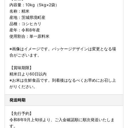
内容量：10kg（5kg×2袋）
名称：精米
産地：茨城県境町産
品種：コシヒカリ
産年：令和8年産
使用割合：単一原料米
※画像はイメージです。パッケージデザインは変更となる場
合がございます。
【賞味期限】
精米日より60日以内
※お米は生鮮食品です。到着後はなるべくお早めにお召し上
がりください。
発送時期
【先行予約】
令和8年9月上旬頃より、ご入金確認順に順次発送いたしま
す。