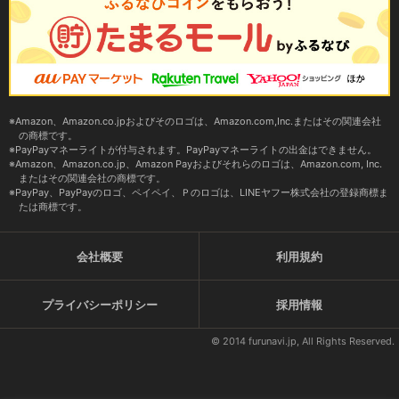
Amazon、Amazon.co.jpおよびそのロゴは、Amazon.com,Inc.またはその関連会社
の商標です。
PayPayマネーライトが付与されます。PayPayマネーライトの出金はできません。
Amazon、Amazon.co.jp、Amazon Payおよびそれらのロゴは、Amazon.com, Inc.
またはその関連会社の商標です。
PayPay、PayPayのロゴ、ペイペイ、Ｐのロゴは、LINEヤフー株式会社の登録商標ま
たは商標です。
会社概要
利用規約
プライバシーポリシー
採用情報
© 2014 furunavi.jp, All Rights Reserved.