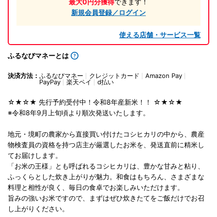
最大0円分獲得
できます！
新規会員登録／ログイン
使える店舗・サービス一覧
ふるなびマネーとは
決済方法：
ふるなびマネー
クレジットカード
Amazon Pay
PayPay
楽天ペイ
d払い
☆★☆★ 先行予約受付中！令和8年産新米！！ ☆★☆★
※令和8年9月上旬頃より順次発送いたします。
地元・境町の農家から直接買い付けたコシヒカリの中から、農産
物検査員の資格を持つ店主が厳選したお米を、発送直前に精米し
てお届けします。
「お米の王様」とも呼ばれるコシヒカリは、豊かな甘みと粘り、
ふっくらとした炊き上がりが魅力。和食はもちろん、さまざまな
料理と相性が良く、毎日の食卓でお楽しみいただけます。
旨みの強いお米ですので、まずはぜひ炊きたてをご飯だけでお召
し上がりください。