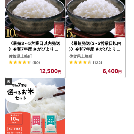
《最短3～5営業日以内発送
《最短発送(3~5営業日以内
》令和7年産 さがびより 佐
)》令和7年産 さがびより 佐
賀県産（精米）10kg
賀県産（精米）5kg
佐賀県上峰町
佐賀県上峰町
(50)
(122)
12,500
6,400