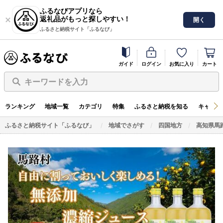
ふるなびアプリなら
返礼品がもっと探しやすい！
開く
ふるさと納税サイト「ふるなび」
ガイド
ログイン
お気に入り
カート
キーワードを入力
ランキング
地域一覧
カテゴリ
特集
ふるさと納税を知る
キャンペ
ふるさと納税サイト「ふるなび」
地域でさがす
四国地方
高知県馬