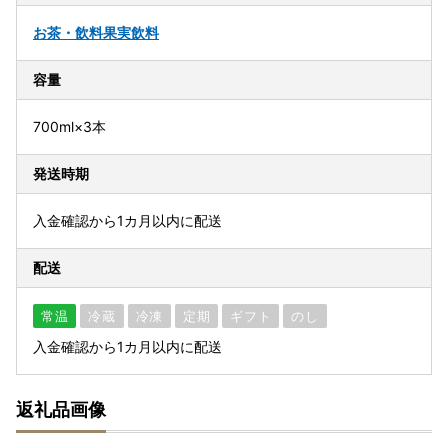
お茶・飲料
果実飲料
容量
700ml×3本
発送時期
入金確認から1カ月以内に配送
配送
常温
冷蔵
冷凍
定期
ギフト
のし
入金確認から1カ月以内に配送
返礼品画像