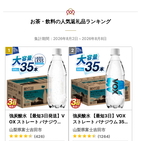
お茶・飲料の人気返礼品ランキング
集計期間：2026年8月2日～2026年8月8日
強炭酸水 【最短3日発送】V
強炭酸水 【最短3日】VOX
OX ストレート バナジウム
ストレート バナジウム 35
強炭酸水 35本 500ml ラベ
本 500ml 【富士吉田市限
山梨県富士吉田市
山梨県富士吉田市
ルレス【富士吉田市限定カ
定カートン】炭酸
(426)
(1264)
ートン】 炭酸