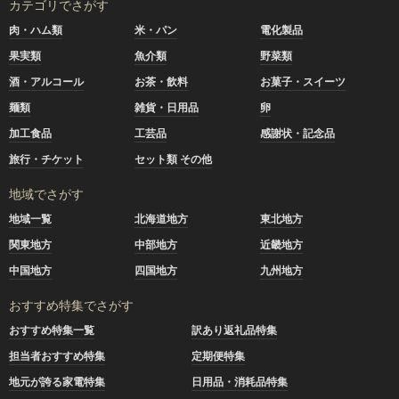
カテゴリでさがす
肉・ハム類
米・パン
電化製品
果実類
魚介類
野菜類
酒・アルコール
お茶・飲料
お菓子・スイーツ
麺類
雑貨・日用品
卵
加工食品
工芸品
感謝状・記念品
旅行・チケット
セット類 その他
地域でさがす
地域一覧
北海道地方
東北地方
関東地方
中部地方
近畿地方
中国地方
四国地方
九州地方
おすすめ特集でさがす
おすすめ特集一覧
訳あり返礼品特集
担当者おすすめ特集
定期便特集
地元が誇る家電特集
日用品・消耗品特集