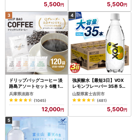
5,500
5,500
ドリップバッグコーヒー 淡
強炭酸水【最短3日】VOX
路島アソートセット 6種 12
レモンフレーバー 35本 50
0袋 飲み比べ コーヒー
0ml 【富士吉田市限定カー
兵庫県淡路市
山梨県富士吉田市
トン】炭酸
(1045)
(481)
12,000
5,500