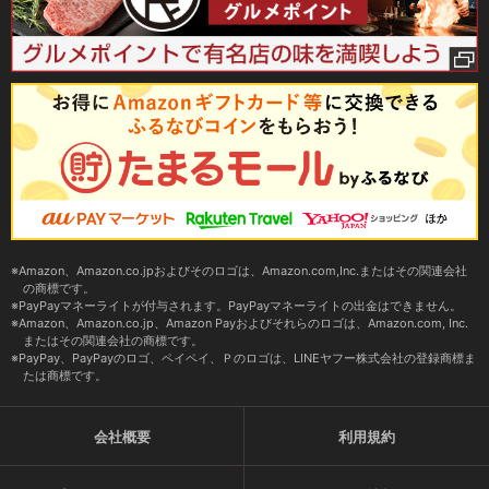
Amazon、Amazon.co.jpおよびそのロゴは、Amazon.com,Inc.またはその関連会社
の商標です。
PayPayマネーライトが付与されます。PayPayマネーライトの出金はできません。
Amazon、Amazon.co.jp、Amazon Payおよびそれらのロゴは、Amazon.com, Inc.
またはその関連会社の商標です。
PayPay、PayPayのロゴ、ペイペイ、Ｐのロゴは、LINEヤフー株式会社の登録商標ま
たは商標です。
会社概要
利用規約