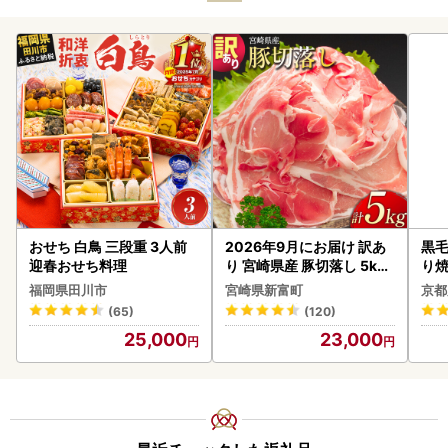
おせち 白鳥 三段重 3人前
2026年9月にお届け 訳あ
黒毛
迎春おせち料理
り 宮崎県産 豚切落し 5kg
り
C325-2506-2609
福岡県田川市
宮崎県新富町
京都
(65)
(120)
25,000
23,000