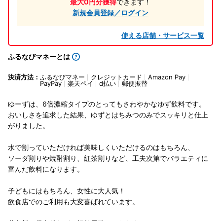
最大0円分獲得
できます！
新規会員登録／ログイン
使える店舗・サービス一覧
ふるなびマネーとは
決済方法：
ふるなびマネー
クレジットカード
Amazon Pay
PayPay
楽天ペイ
d払い
郵便振替
ゆーずは、6倍濃縮タイプのとってもさわやかなゆず飲料です。
おいしさを追求した結果、ゆずとはちみつのみでスッキリと仕上
がりました。
水で割っていただければ美味しくいただけるのはもちろん、
ソーダ割りや焼酎割り、紅茶割りなど、工夫次第でバラエティに
富んだ飲料になります。
子どもにはもちろん、女性に大人気！
飲食店でのご利用も大変喜ばれています。