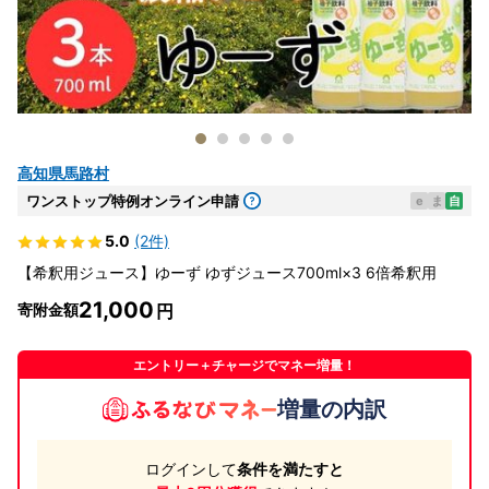
高知県馬路村
ワンストップ特例オンライン申請
e
ま
自
5.0
(2件)
【希釈用ジュース】ゆーず ゆずジュース700ml×3 6倍希釈用
21,000
寄附金額
エントリー＋チャージでマネー増量！
増量の内訳
ログインして
条件を満たすと