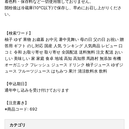
着色料・保存料など一切使用致しておりません。
開栓後は冷蔵庫(10℃以下)で保存し、早めにお召し上がりくださ
い。
【検索ワード】
柚子 ゆず 果物 お歳暮 お中元 暑中見舞い 母の日 父の日 お祝い 贈
答用 ギフト のし対応 国産 人気 ランキング 人気商品 レビュー 口
コミ 令和 お取り寄せ 取り寄せ 全国配送 送料無料 注文 配送 おい
しい 美味しい 家 家庭 食卓 地域 高知 高知県 馬路村 無添加 有機
オーガニック フレッシュ ジュース ドリンク 柚子ジュース ゆずジ
ュース フルーツジュース はちみつ 果汁 清涼飲料水 飲料
【申込期日】
通年申し込みを受け付けております
【注意書き】
※商品コード: 692
カテゴリ