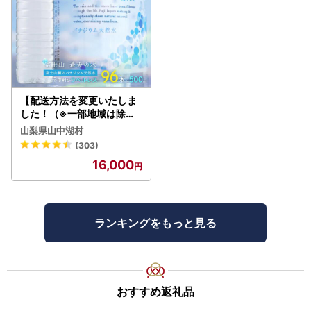
【配送方法を変更いたしま
した！（※一部地域は除く
）】＜ラベルレス＞富士山
山梨県山中湖村
蒼天の水 500ml×96本（４
(303)
ケース）YC001
16,000
ランキングをもっと見る
おすすめ返礼品