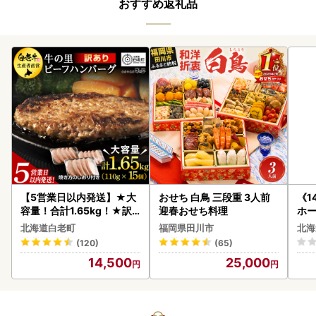
おすすめ返礼品
【5営業日以内発送】★大
おせち 白鳥 三段重 3人前
《1
容量！合計1.65kg！★訳
迎春おせち料理
ホ
あり・牛の里ビーフハンバ
( 
北海道白老町
福岡県田川市
北海
ーグ(110ｇ5枚入）×3 AG
クラ
(120)
(65)
058
贈答
14,500
25,000
御中
い 
ル 
02