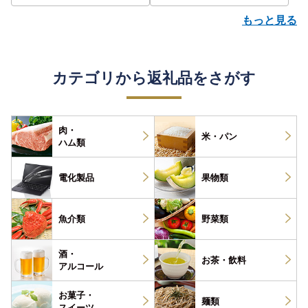
もっと見る
カテゴリから返礼品をさがす
肉・
米・パン
ハム類
電化製品
果物類
魚介類
野菜類
酒・
お茶・
飲料
アルコール
お菓子・
麺類
スイーツ