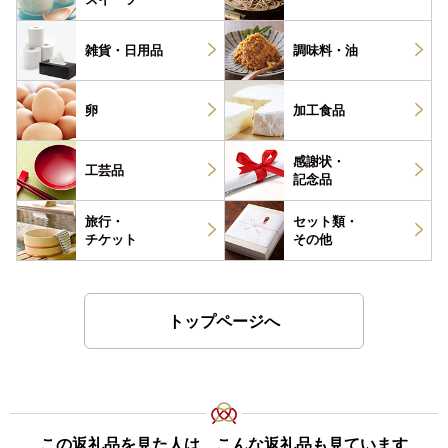
雑貨・
日用品
調味料・
油
卵
加工食品
感謝状・
工芸品
記念品
旅行・
セット類・
チケット
その他
トップページへ
この返礼品を見た人は、こんな返礼品も見ています