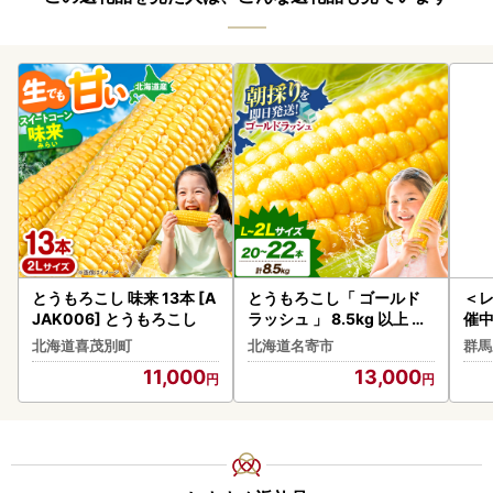
とうもろこし 味来 13本 [A
とうもろこし「 ゴールド
＜
JAK006] とうもろこし
ラッシュ 」 8.5kg 以上 北
催
海道 名寄 スイートコーン
】 
北海道喜茂別町
北海道名寄市
群馬
味 5
11,000
13,000
5tu