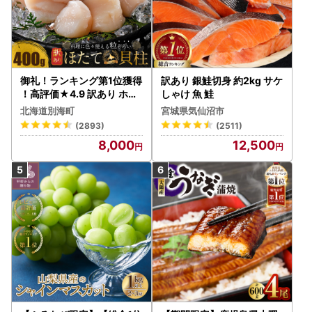
御礼！ランキング第1位獲得
訳あり 銀鮭切身 約2kg サケ
！高評価★4.9 訳あり ホタ
しゃけ 魚 鮭
テ 400g（ほたて 帆立 貝柱
北海道別海町
宮城県気仙沼市
冷凍 ）
(2893)
(2511)
8,000
12,500