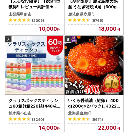
【ふるなび限定】【総合1位
【期間限定】鹿児島県大隅
獲得!! レビュー高評価★】
産 うなぎ蒲焼 4尾（600g
〈2026年度配送分〉山梨
） KN007-004-04-cp18
山梨県甲府市
鹿児島県鹿屋市
県産 シャインマスカット 2
うなぎ 鰻 魚 惣菜 総菜
(2009)
(5766)
～3房（1.0kg以上）シャイ
10,000
18,000
ン フルーツ FN-Limited-S
P
クラリスボックスティッシ
いくら醤油漬（鮭卵） 400
ュ60箱(1箱220組(440枚))
g(200g×2パック)_K022-
(5個入り×12セット)【配送
1676
栃木県小山市
北海道白糠町
不可地域：離島・沖縄県】
(3240)
(5674)
【1256759】
14,000
22,000