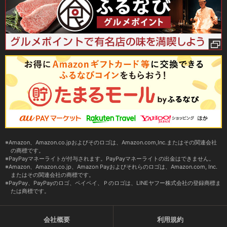
Amazon、Amazon.co.jpおよびそのロゴは、Amazon.com,Inc.またはその関連会社
の商標です。
PayPayマネーライトが付与されます。PayPayマネーライトの出金はできません。
Amazon、Amazon.co.jp、Amazon Payおよびそれらのロゴは、Amazon.com, Inc.
またはその関連会社の商標です。
PayPay、PayPayのロゴ、ペイペイ、Ｐのロゴは、LINEヤフー株式会社の登録商標ま
たは商標です。
会社概要
利用規約