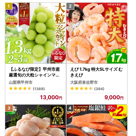
【ふるなび限定】甲州市産
えび 1.7kg 特大5Lサイズ む
厳選旬の大粒シャインマス
きえび
カット 約1.3kg 2～3房【2
山梨県甲州市
大阪府泉佐野市
026年発送】（MG）B12-
(1369)
(394)
472 FN-Limited-VO シャ
13,000
9,000
インマスカット フルーツ