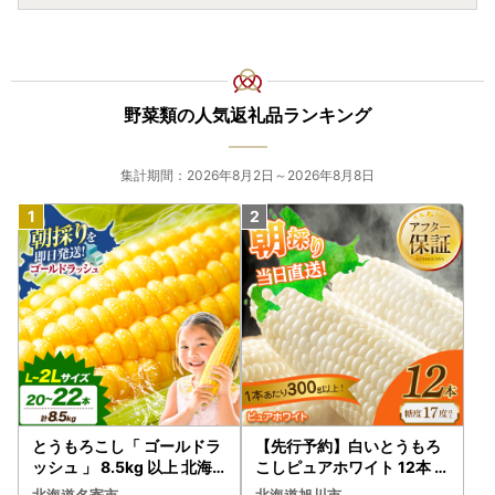
野菜類の人気返礼品ランキング
集計期間：2026年8月2日～2026年8月8日
とうもろこし「 ゴールドラ
【先行予約】白いとうもろ
ッシュ 」 8.5kg 以上 北海
こしピュアホワイト 12本 3.
道 名寄 スイートコーン
6kg（2026年8月下旬から
北海道名寄市
北海道旭川市