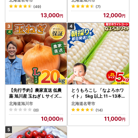
発送開始） とうもろこし
(49)
(7)
13,000
12,000
【先行予約】農家直送 低農
とうもろこし 「なよろホワ
薬 旭川産 玉ねぎＬサイズ2
イト」 5kg 以上 11～13本
0kg(2026年9月発送開始
名寄 とうもろこし
北海道旭川市
北海道名寄市
予定)_ | 玉ねぎ 05935
(0)
(14)
10,000
11,000