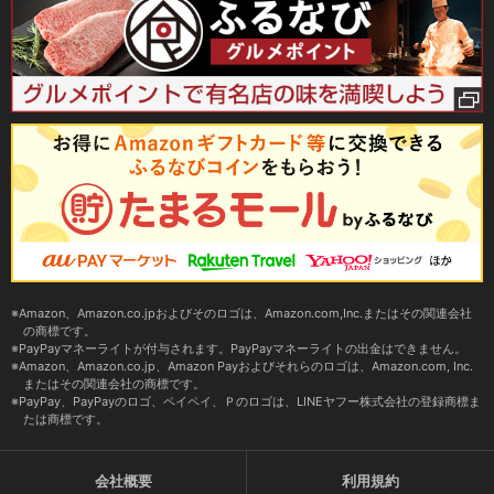
Amazon、Amazon.co.jpおよびそのロゴは、Amazon.com,Inc.またはその関連会社
の商標です。
PayPayマネーライトが付与されます。PayPayマネーライトの出金はできません。
Amazon、Amazon.co.jp、Amazon Payおよびそれらのロゴは、Amazon.com, Inc.
またはその関連会社の商標です。
PayPay、PayPayのロゴ、ペイペイ、Ｐのロゴは、LINEヤフー株式会社の登録商標ま
たは商標です。
会社概要
利用規約