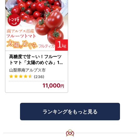
高糖度で甘～い！フルーツ
トマト「太陽のめぐみ」1k
g ALPBI001 | 高糖度 おす
山梨県南アルプス市
すめ 産地直送 新鮮 フレッ
(236)
シュ 高栄養素 南アルプス市
11,000
山梨 |
ランキングをもっと見る