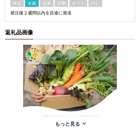
常温
冷蔵
冷凍
定期
ギフト
のし
発注後２週間以内を目途に発送
返礼品画像
もっと見る