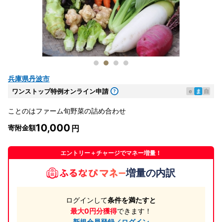
兵庫県丹波市
ワンストップ特例オンライン申請
e
ま
自
ことのはファーム旬野菜の詰め合わせ
10,000
寄附金額
エントリー＋チャージでマネー増量！
増量の内訳
ログインして
条件を満たすと
最大0円分獲得
できます！
新規会員登録／ログイン