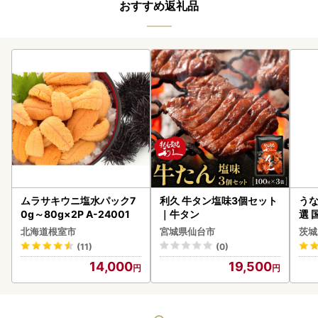
おすすめ返礼品
ムラサキウニ塩水パック7
利久 牛タン塩味3個セット
うな
0g～80g×2P A-24001
｜牛タン
選 
付き
北海道根室市
宮城県仙台市
茨城
あり
(11)
(0)
人気
14,000
19,500
代