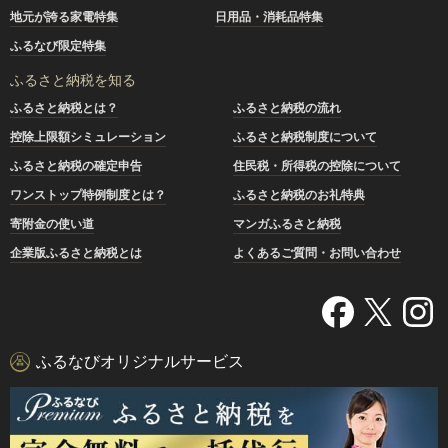
地元が誇る家電特集
日用品・消耗品特集
ふるなび限定特集
ふるさと納税を知る
ふるさと納税とは？
ふるさと納税の流れ
控除上限額シミュレーション
ふるさと納税制度について
ふるさと納税の確定申告
住民税・所得税の控除について
ワンストップ特例制度とは？
ふるさと納税のお礼特典
寄附金の使い道
マンガふるさと納税
企業版ふるさと納税とは
よくあるご質問・お問い合わせ
ふるなびオリジナルサービス