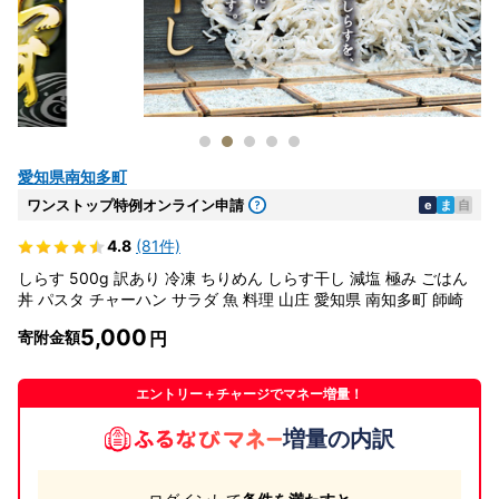
愛知県南知多町
ワンストップ特例オンライン申請
e
ま
自
4.8
(81件)
しらす 500g 訳あり 冷凍 ちりめん しらす干し 減塩 極み ごはん
丼 パスタ チャーハン サラダ 魚 料理 山庄 愛知県 南知多町 師崎
5,000
寄附金額
エントリー＋チャージでマネー増量！
増量の内訳