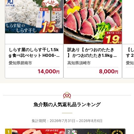
しらす屋のしらす干し1.5k
訳あり【 かつおのたたき
【
g 食べ比べセット H006-0
】 かつおのたたき1.9kg 鰹
す 
72
須崎水産加工 SS060
愛知県碧南市
高知県須崎市
愛知
14,000
8,000
魚介類の人気返礼品ランキング
集計期間：2026年7月31日～2026年8月6日