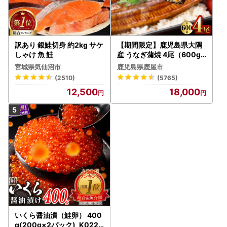
訳あり 銀鮭切身 約2kg サケ
【期間限定】鹿児島県大隅
しゃけ 魚 鮭
産 うなぎ蒲焼 4尾（600g
） KN007-004-04-cp18
宮城県気仙沼市
鹿児島県鹿屋市
うなぎ 鰻 魚 惣菜 総菜
(2510)
(5765)
12,500
18,000
いくら醤油漬（鮭卵） 400
g(200g×2パック)_K022-