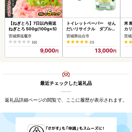
【ねぎとろ】7日以内発送
トイレットペーパー せん
米 
ねぎとろ 500g(100g×5)
だいリサイクル ダブル9
カリ
6ロール｜トイレット
宮城県塩竈市
宮城県仙台市
茨城
(0)
(1)
9,000
13,000
最近チェックした返礼品
返礼品詳細ページの閲覧で、ここに履歴が表示されます。