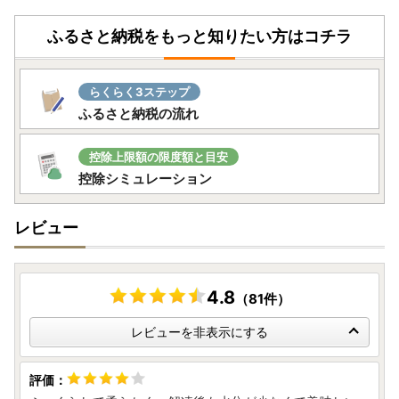
により対応いたしかねる場合がございますので、あらかじめ
ご了承ください。
ふるさと納税をもっと知りたい方はコチラ
▼お届け後
返礼品のお受け取り後はすぐに中身や状態をご確認いただ
き、万が一不具合等がございましたら、大変お手数ではござ
らくらく3ステップ
いますがお問い合わせ先まで画像を添付の上ご連絡いただき
ふるさと納税の流れ
ますようお願い申し上げます。
なお、お受け取りからお日にちが経過した後のご連絡につき
ましては対応いたしかねる場合がございますのであらかじめ
控除上限額の限度額と目安
ご了承ください。
控除シミュレーション
■ワンストップ特例申請についてのご案内■
レビュー
南知多町では、寄附者様のワンストップ特例申請のお手続き
の負担を軽減するために、「ふるまど」を利用したPCやス
マートフォンで申請が完結する方法がご利用いただけます。
申請書の作成や返送が不要のため手間のかかるお手続きを大
4.8
（81件）
幅に減らすことができますので、マイナンバーカードをお持
レビューを非表示にする
ちの方は是非ともご活用いただけますと幸いです。詳細につ
きましては、ご寄附いただいた後にお送りするワンストップ
特例申請書類をご確認ください。
なお、従来通りの「書類郵送による申請」も引き続きご利用