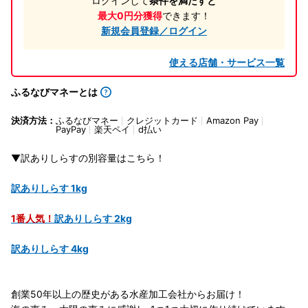
ログインして
条件を満たすと
最大0円分獲得
できます！
新規会員登録／ログイン
使える店舗・サービス一覧
ふるなびマネーとは
決済方法：
ふるなびマネー
クレジットカード
Amazon Pay
PayPay
楽天ペイ
d払い
▼訳ありしらすの別容量はこちら！
訳ありしらす 1kg
1番人気！
訳ありしらす 2kg
訳ありしらす 4kg
創業50年以上の歴史がある水産加工会社からお届け！