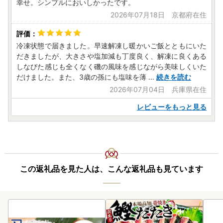
幸せ。シンプルにおいしかったです。
のお手続きが必要です。
・当町専用の申請書以外の受付完了までにはお時間をいただ
2026年07月18日 京都府在住
きますので、当町よりお送りしております申請書類をご利用
ください。
冷凍状態で届きました。早速解凍し暖かいご飯とともにいた
だきましたが、大きさや塩加減も丁度良く、解凍に良くある
■問い合わせについて■
しなびた感じも全くなく磯の風味を感じながら美味しくいた
メールでのお問い合わせが非常に多く、ご回答にお時間を要
だけました。また、3歳の孫にも塩味を薄
...
続きを読む
しております。誠に恐縮ではございますが、ご回答までに1
2026年07月04日 兵庫県在住
週間ほどお時間を頂く場合もございますのであらかじめご了
承ください。
レビューをもっと見る
また、お電話も大変混み合っておりご迷惑をおかけしており
ますが、何卒よろしくお願い申し上げます。
▼お問い合わせ先
南知多町 ふるさと納税担当
電話：050-1730-5448（10:00～17:00 ※土日祝・年末年始
を除く）
この返礼品を見た人は、こんな返礼品も見ています
メール：
minamichita@furusato-supports.com