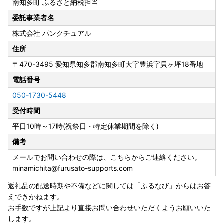
南知多町 ふるさと納税担当
発送予定につきましては、お選びいただく返礼品により異な
ります。各返礼品詳細ページの「配送」欄に記載しておりま
委託事業者名
すので、ご確認の上お申し込みください。なお、時期によっ
株式会社 パンクチュアル
てはお申し込みが集中するため、返礼品のお届けまでにお時
間を要しますことをあらかじめご了承の上お申し込みいただ
住所
きますようお願いいたします。
〒470-3495
愛知県知多郡南知多町大字豊浜字貝ヶ坪18番地
また、返礼品をお受け取りいただけないご不在期間等がござ
電話番号
いましたら、備考欄にご入力いただくか、お問い合わせ先ま
でご連絡ください。ただし、お届け時期の指定等のご要望に
050-1730-5448
つきましては対応いたしかねますのであらかじめご了承くだ
受付時間
さい。
▼申込後（お届け前）
平日10時～17時(祝祭日・特定休業期間を除く)
返礼品の発送時には、ご登録のメールアドレス宛てに発送開
備考
始案内のメールをお送りしております。
メールでお問い合わせの際は、こちらからご連絡ください。
寄附者様のご都合により返礼品が発送元事業者へ返品された
minamichita@furusato-supports.com
場合は再送いたしかねますので、お早めにお受け取りいただ
きますようお願いいたします。
返礼品の配送時期や不備などに関しては「ふるなび」からはお答
また、返礼品のお届け先変更をご希望の方は、下記のお問い
えできかねます。
合わせ先までご連絡いただきますようお願いいたします。
お手数ですが上記より直接お問い合わせいただくようお願いいた
なお、返礼品の発送準備中のためご連絡いただくタイミング
します。