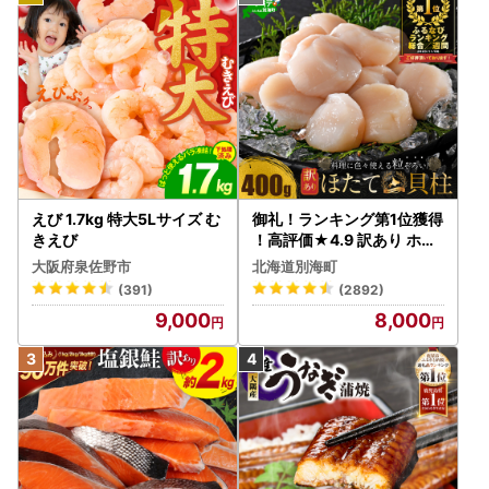
えび 1.7kg 特大5Lサイズ む
御礼！ランキング第1位獲得
きえび
！高評価★4.9 訳あり ホタ
テ 400g（ほたて 帆立 貝柱
大阪府泉佐野市
北海道別海町
冷凍 ）
(391)
(2892)
9,000
8,000