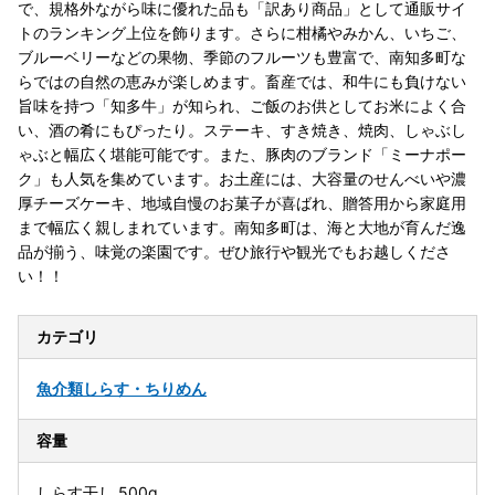
で、規格外ながら味に優れた品も「訳あり商品」として通販サイ
トのランキング上位を飾ります。さらに柑橘やみかん、いちご、
ブルーベリーなどの果物、季節のフルーツも豊富で、南知多町な
らではの自然の恵みが楽しめます。畜産では、和牛にも負けない
旨味を持つ「知多牛」が知られ、ご飯のお供としてお米によく合
い、酒の肴にもぴったり。ステーキ、すき焼き、焼肉、しゃぶし
ゃぶと幅広く堪能可能です。また、豚肉のブランド「ミーナポー
ク」も人気を集めています。お土産には、大容量のせんべいや濃
厚チーズケーキ、地域自慢のお菓子が喜ばれ、贈答用から家庭用
まで幅広く親しまれています。南知多町は、海と大地が育んだ逸
品が揃う、味覚の楽園です。ぜひ旅行や観光でもお越しくださ
い！！
カテゴリ
魚介類
しらす・ちりめん
容量
しらす干し 500g