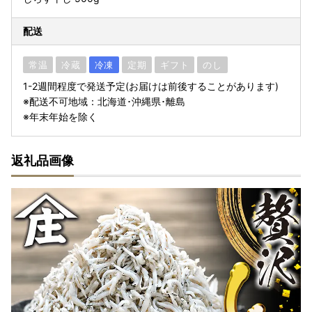
配送
常温
冷蔵
冷凍
定期
ギフト
のし
1-2週間程度で発送予定(お届けは前後することがあります)
※配送不可地域：北海道･沖縄県･離島
※年末年始を除く
返礼品画像