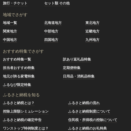
旅行・チケット
セット類 その他
地域でさがす
地域一覧
北海道地方
東北地方
関東地方
中部地方
近畿地方
中国地方
四国地方
九州地方
おすすめ特集でさがす
おすすめ特集一覧
訳あり返礼品特集
担当者おすすめ特集
定期便特集
地元が誇る家電特集
日用品・消耗品特集
ふるなび限定特集
ふるさと納税を知る
ふるさと納税とは？
ふるさと納税の流れ
控除上限額シミュレーション
ふるさと納税制度について
ふるさと納税の確定申告
住民税・所得税の控除について
ワンストップ特例制度とは？
ふるさと納税のお礼特典