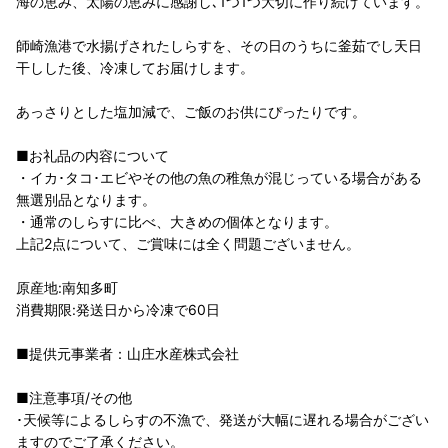
海の恵み、太陽の恵みに感謝し､1つ1つ大切に作り続けています。
師崎漁港で水揚げされたしらすを、その日のうちに釜茹でし天日
干しした後、冷凍してお届けします。
あっさりとした塩加減で、ご飯のお供にぴったりです。
■お礼品の内容について
・イカ･タコ･エビやその他の魚の稚魚が混じっている場合がある
無選別品となります。
・通常のしらすに比べ、大きめの個体となります。
上記2点について、ご賞味には全く問題ございません。
原産地:南知多町
消費期限:発送日から冷凍で60日
■提供元事業者：山庄水産株式会社
■注意事項/その他
･天候等によるしらすの不漁で、発送が大幅に遅れる場合がござい
ますのでご了承ください。