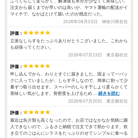
ふっくらして柔らかく、解凍後も水分が少なくて美味しい。
いただけます。
注文から届くまでが早いのは良いが、ヤマト運輸の配送がイ
ワンストップ特例申請の受付完了後には、ご登録のメールア
マイチで、なかばとけて届いたのが残念だった。
ドレス宛てに受付完了通知のメールをお送りしております。
2026年08月03日 神奈川県在住
なお、メールアドレスのご登録がない方へは、書面にてお送
りいたします。
▼「ふるまど」
立派なしらすをたっぷりありがとうございました。これから
新規アカウント登録の上ログインし寄附情報を追加していた
も頑張ってください。
だきますと、「ふるまど」を利用したオンラインでのワンス
2026年07月23日 東京都在住
トップ特例申請及び変更申請や、受付状況の確認等が可能で
す。詳細につきましては、以下のURLよりご確認ください。
https://furumado.jp/
申し込んでから、わりとすぐに届きました。固まって一パッ
▼申請書送付先
クに入っていましたが、しらす干しなので、簡単に割って少
〒444-1333
量ずつ取り出せます。スーパーのしらす干しより柔らかくて
愛知県高浜市沢渡町一丁目3番28
美味しい気がします。骨密度を上げるため
...
続きを読む
愛知県南知多町ふるさと納税ワンストップ受付センター 行
2026年07月20日 東京都在住
き
※注意事項※
・ワンストップ特例申請の期限（必着）はご寄附翌年の1月1
最近は魚介類も高くなったので、お店ではなかなか気軽に購
入できないので、ふるさと納税で注文できて助かります。炊
0日です。
き立てのごはんにシラスをたっぷりのせてシンプルに食べる
・複数回ご寄附をいただいている場合は、ご寄附ごとに申請