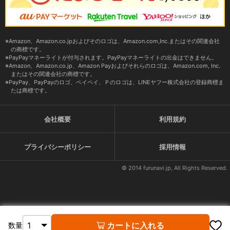
Amazon、Amazon.co.jpおよびそのロゴは、Amazon.com,Inc.またはその関連会社
の商標です。
PayPayマネーライトが付与されます。PayPayマネーライトの出金はできません。
Amazon、Amazon.co.jp、Amazon Payおよびそれらのロゴは、Amazon.com, Inc.
またはその関連会社の商標です。
PayPay、PayPayのロゴ、ペイペイ、Ｐのロゴは、LINEヤフー株式会社の登録商標ま
たは商標です。
会社概要
利用規約
プライバシーポリシー
採用情報
© 2014 furunavi.jp, All Rights Reserved.
カートに入れる
数量