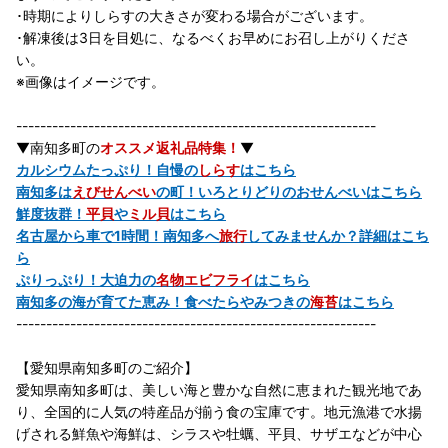
･時期によりしらすの大きさが変わる場合がございます。
･解凍後は3日を目処に、なるべくお早めにお召し上がりくださ
い。
※画像はイメージです。
------------------------------------------------------------
▼南知多町の
オススメ返礼品特集！
▼
カルシウムたっぷり！自慢の
しらす
はこちら
南知多は
えびせんべい
の町！いろとりどりのおせんべいはこちら
鮮度抜群！
平貝
や
ミル貝
はこちら
名古屋から車で1時間！南知多へ
旅行
してみませんか？詳細はこち
ら
ぷりっぷり！大迫力の
名物エビフライ
はこちら
南知多の海が育てた恵み！食べたらやみつきの
海苔
はこちら
------------------------------------------------------------
【愛知県南知多町のご紹介】
愛知県南知多町は、美しい海と豊かな自然に恵まれた観光地であ
り、全国的に人気の特産品が揃う食の宝庫です。地元漁港で水揚
げされる鮮魚や海鮮は、シラスや牡蠣、平貝、サザエなどが中心