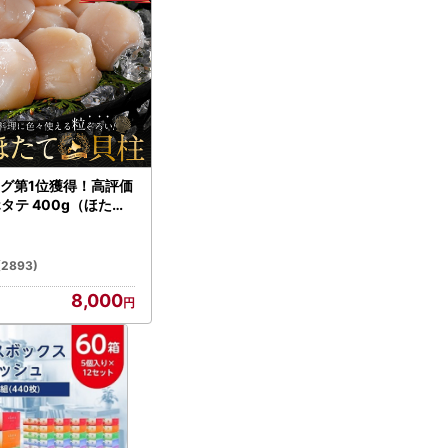
グ第1位獲得！高評価
ホタテ 400g（ほたて
）
(2893)
8,000