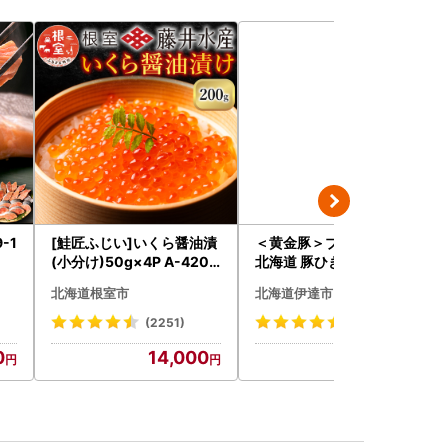
-1
[鮭匠ふじい]いくら醤油漬
＜黄金豚＞ブランドポーク
(小分け)50g×4P A-4209
北海道 豚ひき肉 普通挽き
5
200g 10パック 計2kg
北海道根室市
北海道伊達市
(2251)
(23)
0
14,000
13,000