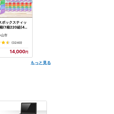
スボックスティッ
箱(1箱220組(44
(5個入り×12セッ
小山市
配送不可地域：離島
】【1256759】
(3240)
14,000
もっと見る