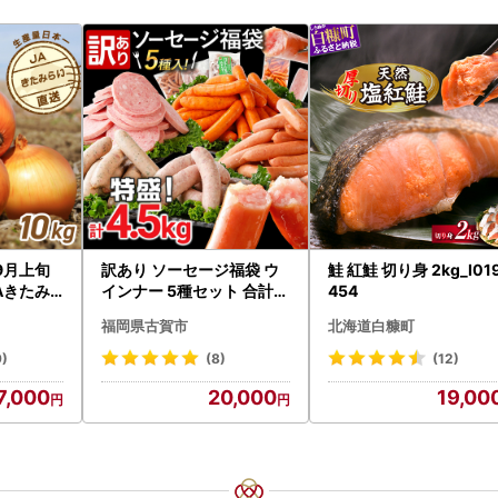
9月上旬
訳あり ソーセージ福袋 ウ
鮭 紅鮭 切り身 2kg_I019
Aきたみ
インナー 5種セット 合計4.
454
イズ 10k
5kg ソーセージ
福岡県古賀市
北海道白糠町
まねぎ 野菜
026】
9)
(8)
(12)
7,000
20,000
19,00