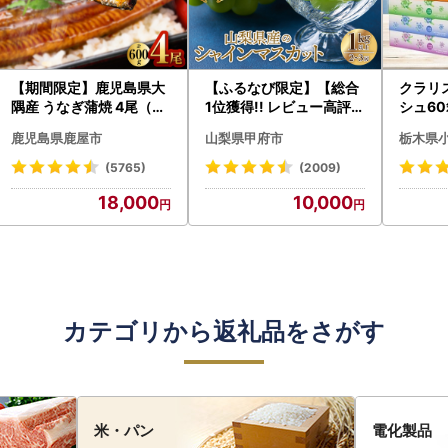
【期間限定】鹿児島県大
【ふるなび限定】【総合
クラリ
隅産 うなぎ蒲焼 4尾（60
1位獲得!! レビュー高評価
シュ60
0g） KN007-004-04-
★】〈2026年度配送分
0枚))
鹿児島県鹿屋市
山梨県甲府市
栃木県
cp18 うなぎ 鰻 魚 惣菜 総
〉山梨県産 シャインマス
ト)【
菜
カット 2～3房（1.0kg以
・沖縄県
(5765)
(2009)
上）シャイン フルーツ F
18,000
10,000
N-Limited-SP
カテゴリから返礼品をさがす
米・パン
電化製品