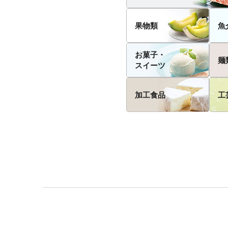
果物類
魚
お菓子・
麺
スイーツ
加工食品
工