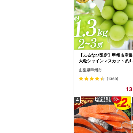
【ふるなび限定】甲州市産厳
大粒シャインマスカット 約1.3
～3房【2026年発送】（MG）
山梨県甲州市
472 FN-Limited-VO シャ
カット フルーツ
(1369)
13