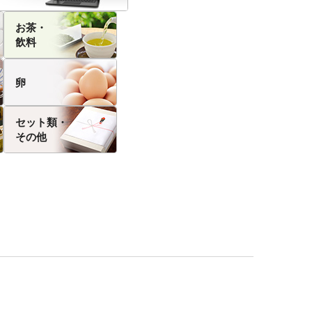
お茶・
飲料
卵
セット類・
その他