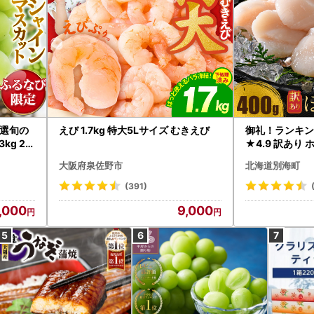
選旬の
えび 1.7kg 特大5Lサイズ むきえび
御礼！ランキン
kg 2
★4.9 訳あり 
B12-
帆立 貝柱 冷凍 
大阪府泉佐野市
北海道別海町
インマス
(391)
,000
9,000