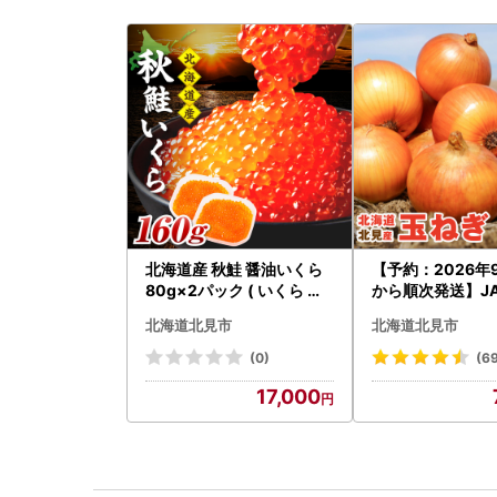
北海道産 秋鮭 醤油いくら
【予約：2026年
80g×2パック ( いくら イ
から順次発送】J
クラ 魚卵 鮭 サケ さけ 鮭い
らい産 玉ねぎ Lサ
北海道北見市
北海道北見市
くら 醤油漬け パック 北海
g ( タマネギ た
道産 ふるさと納税 秋鮭 )【
)【210-0003-2
(0)
(6
233-0002】
17,000