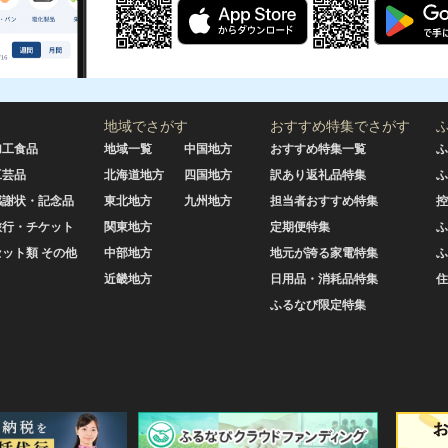
地域でさがす
おすすめ特集でさがす
加工食品
地域一覧
中国地方
おすすめ特集一覧
ふ
工芸品
北海道地方
四国地方
訳あり返礼品特集
ふ
感謝状・記念品
東北地方
九州地方
担当者おすすめ特集
控
旅行・チケット
関東地方
定期便特集
ふ
セット類 その他
中部地方
地元が誇る家電特集
ふ
近畿地方
日用品・消耗品特集
住
ふるなび限定特集