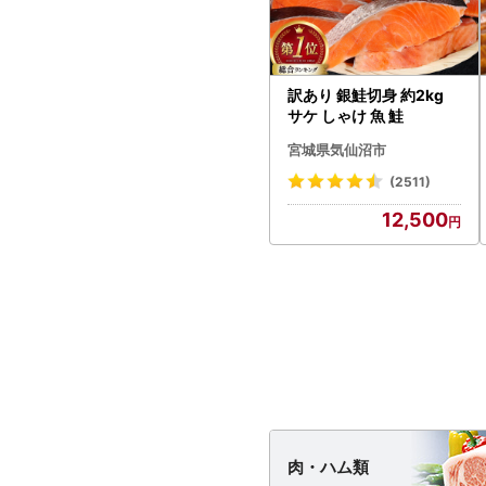
訳あり 銀鮭切身 約2kg
サケ しゃけ 魚 鮭
宮城県気仙沼市
(2511)
12,500
肉・
ハム類