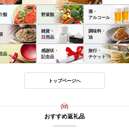
酒・
介類
野菜類
アルコール
雑貨・
調味料・
類
日用品
油
感謝状・
旅行・
芸品
記念品
チケット
トップページへ
おすすめ返礼品