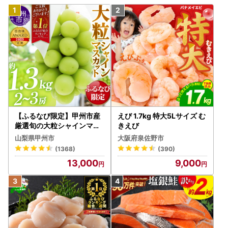
【ふるなび限定】甲州市産
えび 1.7kg 特大5Lサイズ む
厳選旬の大粒シャインマス
きえび
カット 約1.3kg 2～3房【2
山梨県甲州市
大阪府泉佐野市
026年発送】（MG）B12-
(1368)
(390)
472 FN-Limited-VO シャ
13,000
9,000
インマスカット フルーツ