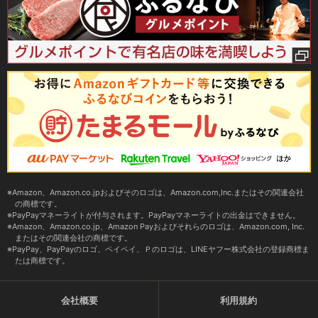
Amazon、Amazon.co.jpおよびそのロゴは、Amazon.com,Inc.またはその関連会社
の商標です。
PayPayマネーライトが付与されます。PayPayマネーライトの出金はできません。
Amazon、Amazon.co.jp、Amazon Payおよびそれらのロゴは、Amazon.com, Inc.
またはその関連会社の商標です。
PayPay、PayPayのロゴ、ペイペイ、Ｐのロゴは、LINEヤフー株式会社の登録商標ま
たは商標です。
会社概要
利用規約