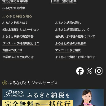
地元が誇る家電特集
日用品・消耗品特集
ふるなび限定特集
ふるさと納税を知る
ふるさと納税とは？
ふるさと納税の流れ
控除上限額シミュレーション
ふるさと納税制度について
ふるさと納税の確定申告
住民税・所得税の控除について
ワンストップ特例制度とは？
ふるさと納税のお礼特典
寄附金の使い道
マンガふるさと納税
企業版ふるさと納税とは
よくあるご質問・お問い合わせ
ふるなびオリジナルサービス