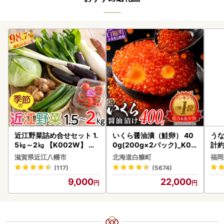
近江野菜詰め合せセット 1.
いくら醤油漬（鮭卵） 40
うな
5㎏～2㎏ 【K002W】 野
0g(200g×2パック)_K02
計約
菜 旬 新鮮
2-1676
な
滋賀県近江八幡市
北海道白糠町
福岡
(117)
(5674)
9,000
22,000