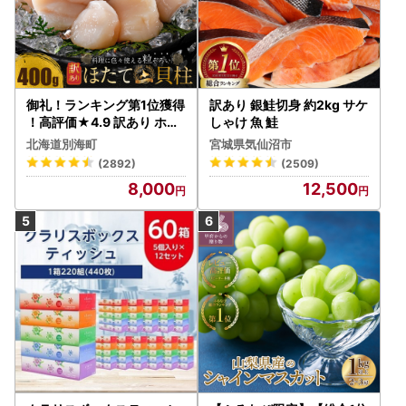
御礼！ランキング第1位獲得
訳あり 銀鮭切身 約2kg サケ
！高評価★4.9 訳あり ホタ
しゃけ 魚 鮭
テ 400g（ほたて 帆立 貝柱
北海道別海町
宮城県気仙沼市
冷凍 ）
(2892)
(2509)
8,000
12,500