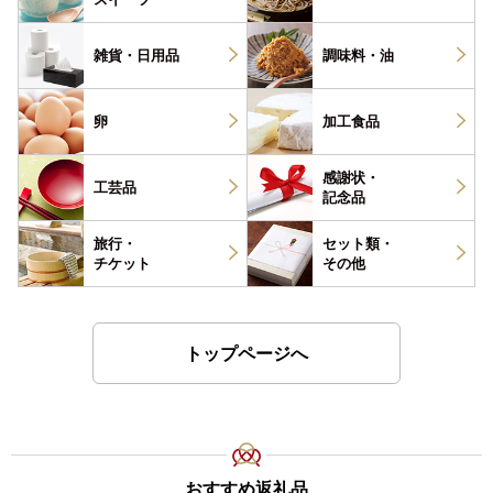
雑貨・
日用品
調味料・
油
卵
加工食品
感謝状・
工芸品
記念品
旅行・
セット類・
チケット
その他
トップページへ
おすすめ返礼品