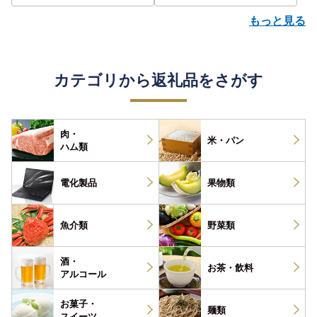
もっと見る
カテゴリから返礼品をさがす
肉・
米・パン
ハム類
電化製品
果物類
魚介類
野菜類
酒・
お茶・
飲料
アルコール
お菓子・
麺類
スイーツ