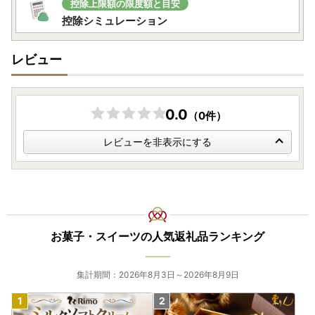
控除上限額の限度額と目安
現在、地震の影響により、熊本県を発着するお荷物の集荷・
控除シミュレーション
配送停止や九州地方を中心とした配送遅延が発生しておりま
す。
レビュー
お届けまで通常よりお時間をいただく場合がございますの
で、何卒ご理解賜りますようお願い申し上げます。
0.0
（0件）
レビューを非表示にする
お菓子・スイーツの人気返礼品ランキング
集計期間：2026年8月3日～2026年8月9日