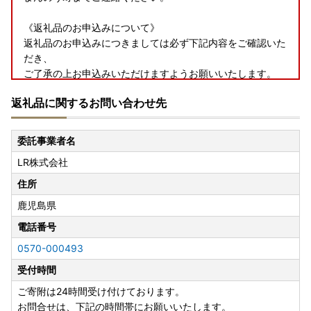
《返礼品のお申込みについて》
返礼品のお申込みにつきましては必ず下記内容をご確認いた
だき、
ご了承の上お申込みいただけますようお願いいたします。
返礼品に関するお問い合わせ先
・返礼品の到着後について
到着後は速やかに返礼品の状態をご確認ください。
返礼品の発送には万全を期しておりますが、万が一、不良・
委託事業者名
破損・誤納品などがございましたら、返礼品到着から2日以
LR株式会社
内に【商品の写真】と【箱などの梱包外装の写真】を添付の
うえ、お問い合わせ先までご連絡くださいませ。
住所
到着から日数が経ったものに関しましてはご対応いたしかね
鹿児島県
る場合がございます。
電話番号
・フルーツ・野菜等の返礼品について
0570-000493
天災・天候等の諸事情の影響による収穫量の激減、著しい品
受付時間
質問題などが生じた場合には発送順延、発送不可となる場合
がございます。
ご寄附は24時間受け付けております。
発送不可となった場合には別の返礼品を代品としてお送りす
お問合せは、下記の時間帯にお願いいたします。