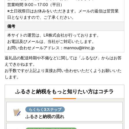
るなどの対応をさせていただきます。
営業時間 9:00～17:00（平日）
※土日祝祭日はお休みをいただきます。メールの返信は翌営業
・寄附者様ご都合での受取不可について
日となりますので、ご了承ください。
長期不在など、寄附者様のご都合でお受け取りできなかった
備考
場合の再送はいたしかねます。
お受け取りできない期間があらかじめわかっている場合に
本サイトの運営は、LR株式会社が行っております。
は、お手数ですがお申し込み時に「備考欄」へご記入いただ
お電話及びメールは、当社がご対応いたします。
き、必ずお知らせください。
お問い合わせメールアドレス：mannou@lrinc.jp
返礼品の配送時期や不備などに関しては「ふるなび」からはお答
・寄附申し込みのキャンセル、返礼品の変更・返品はできま
えできかねます。
せん。
お手数ですが上記より直接お問い合わせいただくようお願いいた
します。
《熊本地震により被災された皆さまへ/配送遅延のお知ら
せ》
ふるさと納税をもっと知りたい方はコチラ
令和8年7月28日に発生した熊本県熊本地方を震源とする地
震により、お亡くなりになった方々に謹んでお悔やみ申し上
げますとともに、被災された皆さまに心よりお見舞い申し上
らくらく3ステップ
げます。
ふるさと納税の流れ
また、皆さまの安全と、被災地域の一日も早い復旧・復興を
お祈り申し上げます。