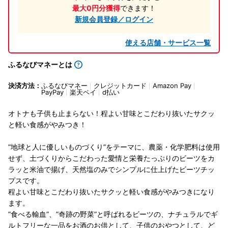
最大0円分獲得
できます！
新規会員登録／ログイン
使える店舗・サービス一覧
ふるなびマネーとは
決済方法：
ふるなびマネー
クレジットカード
Amazon Pay
PayPay
楽天ペイ
d払い
オトナも子供も止まらない！程よい甘味とこだわり抜いたサクッ
と軽い食感がやみつき！
”地球と人に優しいものづくり”をテーマに、農薬・化学肥料は使用
せず、土づくりからこだわった愛情と栄養たっぷりのビーツをカ
ラッと米油で揚げ、天然塩のみでシンプルに仕上げたビーツチッ
プスです。
程よい甘味とこだわり抜いたサクッと軽い食感がやみつきになり
ます。
”食べる輸血”、”奇跡の野菜”と呼ばれるビーツの、ナチュラルでギ
ルトフリーな一品をお酒のお供として、子供のおやつとして、ど