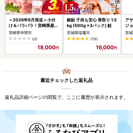
＜2026年9月発送＞小分
銀鮭 子供も安心 骨取り 1.5
アサ
け＆パラパラ！宮崎県産鶏
kg (500g ×3パック) 鮭
ジョ
ももカット合計3kg_K043
(1ケース)
宮崎県串間市
宮城県塩竈市
茨城
-009-2609
ビー
(0)
(79)
18,000
16,000
最近チェックした返礼品
返礼品詳細ページの閲覧で、ここに履歴が表示されます。