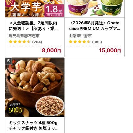
＜入金確認後、2週間以内
〈2026年8月発送〉Chate
に発送！＞【訳あり・業務
raise PREMIUM カップア
用】薩摩おいも棒セット 計
イス 詰合せ 4種 24個 アイ
鹿児島県志布志市
山梨県甲府市
1.8kg(900g×2袋) p8-142
ス
(264)
(383)
-2w
8,000
15,000
ミックスナッツ 4種 500g
チャック袋付き 無塩ミック