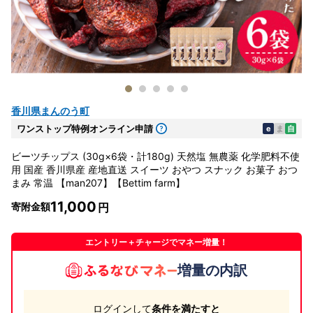
香川県まんのう町
ワンストップ特例オンライン申請
e
ま
自
ビーツチップス (30g×6袋・計180g) 天然塩 無農薬 化学肥料不使
用 国産 香川県産 産地直送 スイーツ おやつ スナック お菓子 おつ
まみ 常温 【man207】【Bettim farm】
11,000
寄附金額
エントリー＋チャージでマネー増量！
増量の内訳
ログインして
条件を満たすと