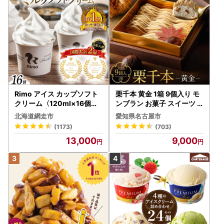
Rimo アイス カップソフト
栗千本 黄金 1箱 9個入り モ
クリーム〈120ml×16個〉
ンブラン お菓子 スイーツ
ABA002 | アイス
デザート モンブラン 人気
北海道網走市
愛知県名古屋市
(1173)
(703)
13,000
9,000