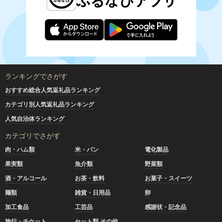
ランキングでさがす
おすすめ総合人気返礼品ランキング
カテゴリ別人気返礼品ランキング
人気自治体ランキング
カテゴリでさがす
肉・ハム類
米・パン
電化製品
果実類
魚介類
野菜類
酒・アルコール
お茶・飲料
お菓子・スイーツ
麺類
雑貨・日用品
卵
加工食品
工芸品
感謝状・記念品
旅行・チケット
セット類 その他