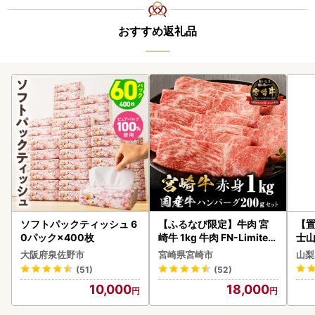
おすすめ返礼品
ソフトパックティッシュ 6
【ふるなび限定】牛肉 宮
【置
0パック×400枚
崎牛 1kg 牛肉 FN-Limited
士山
-VO
180
大阪府泉佐野市
宮崎県宮崎市
山梨
(51)
(52)
10,000
18,000