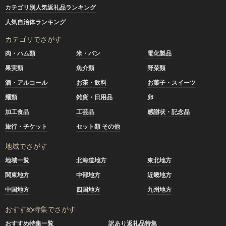
カテゴリ別人気返礼品ランキング
人気自治体ランキング
カテゴリでさがす
肉・ハム類
米・パン
電化製品
果実類
魚介類
野菜類
酒・アルコール
お茶・飲料
お菓子・スイーツ
麺類
雑貨・日用品
卵
加工食品
工芸品
感謝状・記念品
旅行・チケット
セット類 その他
地域でさがす
地域一覧
北海道地方
東北地方
関東地方
中部地方
近畿地方
中国地方
四国地方
九州地方
おすすめ特集でさがす
おすすめ特集一覧
訳あり返礼品特集