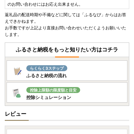
ご寄附者様のお名前が入ります。変更はいたしかねますので
のお問い合わせにはお応え出来ません。
ご了承ください。
返礼品の配送時期や不備などに関しては「ふるなび」からはお答
・お受取人様の郵便受けにお届けする返礼品（メール便）に
えできかねます。
つきましては、依頼主様のお名前は配送伝票に印字されませ
お手数ですが上記より直接お問い合わせいただくようお願いいた
ん。なお、ふるさと納税の記載が入りますのでご了承くださ
します。
い。
・複数の返礼品を選択頂いた場合、個別発送になることもご
ふるさと納税をもっと知りたい方はコチラ
ざいます。
・返礼品に不具合がある場合、お受け取り後、早急にご連絡
ください。経過しすぎると対応できません。
らくらく3ステップ
・カラーやサイズ、種類などを選択する返礼品について、ご
ふるさと納税の流れ
希望がある場合は必ず備考欄に記入いただきますようお願い
いたします。
・返礼品の送付は、筑紫野市外にお住まいの方に限らせてい
控除上限額の限度額と目安
ただきます。
控除シミュレーション
★個人情報について
レビュー
筑紫野市ふるさと納税事業の範囲内で各種委託業者に情報提
供します。
・ふるさと納税事務処理、申請書類の各種手続きのため