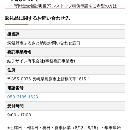
・寄附金受領証明書(ワンストップ特例申請をご希望の方は
申請書類を含む)は、返礼品とは別で郵送いたします。
返礼品に関するお問い合わせ先
★返礼品について
・お受け取り日指定はできません。
担当課
・長期ご不在でお受取不可の期間がございましたら、必ず備
筑紫野市ふるさと納税お問い合わせ窓口
考欄に「不在:○○」とご記入ください。
・返礼品送付先ご住所の誤り等のお申込内容不備や、受取人
委託事業者名
様のご都合により返礼品がお届けできない場合、再送はいた
結デザイン有限会社(事務委託事業者)
しません。また寄附金の返金もいたしかねます。
・手配状況次第では返礼品送付先ご住所の変更ができない場
住所
合があります。また転送する場合は転送料金(受取人着払い)
〒855-0076
長崎県島原市上折橋町甲1615-1
が発生しますので、ご了承ください。
電話番号
・「のし」可の返礼品を除き、のしの対応はいたしかねま
す。
050-3185-1623
・配送業者の指定はいたしかねます。また返礼品によって異
受付時間
なります。
・事前に出荷日のご案内は行っておりません。また、ご要望
9:00～17:00
をいただいても対応いたしかねます。
・返礼品をお届けする際の配送伝票について、ご依頼主には
※土曜日・日曜日・祝日・夏季休業（8/13～8/15）・年末年始