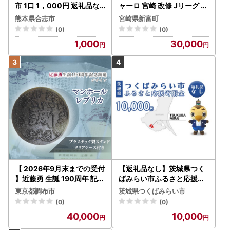
市 1口 1，000円 返礼品な
ャーロ 宮崎 改修 Jリーグ ス
しのご寄附 【合志市役所
タジアム 応援 S27
熊本県合志市
宮崎県新富町
】[AYBZ006]
(0)
(0)
1,000
30,000
【 2026年9月末までの受付
【返礼品なし】茨城県つく
】近藤勇 生誕 190周年 記念
ばみらい市ふるさと応援寄
鋳造 デザイン マンホール
附金（10,000円)
東京都調布市
茨城県つくばみらい市
レプリカ | 新選組 株式会社
(0)
(0)
高橋商事資産管理オフィス
40,000
10,000