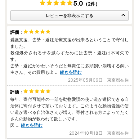
・お礼の品発送のため
5.0
（2件）
・お問い合わせ回答、履歴管理、サービス向上のため
・ふるさと納税のカタログ、メールマガジン、資料の送付、
レビューを非表示にする
その他サービスの提供のため
愛護支援、去勢・避妊治療支援が出来るということで寄付し
ました。
殺傷処分される子を減らすためには去勢・避妊は不可欠で
す。
去勢・避妊がかわいそうだと無責任に多頭飼い崩壊する飼い
主さん、その費用も出
...
続きを読む
2025年05月06日 東京都在住
毎年、寄付可能枠の一部を動物愛護の使い道が選択できる自
治体に寄付させて頂いております。このような動物愛護の使
い道が選べる自治体さんが増え、寄付される方によってたく
さんの動物が救われて欲しいです。
因
...
続きを読む
2024年10月18日 東京都在住