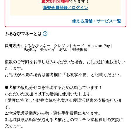
最大0円分獲得
できます！
新規会員登録／ログイン
使える店舗・サービス一覧
ふるなびマネーとは
決済方法：
ふるなびマネー
クレジットカード
Amazon Pay
PayPay
楽天ペイ
d払い
郵便振替
複数のご寄附をお申し込みいただいた場合、お礼状は1通お送りい
たします。
お礼状が不要の場合は備考欄に「お礼状不要」と記載ください。
●犬猫の殺処分ゼロを実現するため活動しています！
いただいた支援は以下の活動に使用いたします。
1.愛護に特化した動物病院を充実させ愛護活動家の支援を行いま
す。
2.地域愛護活動家の去勢・避妊手術費用に充てます。
3.地域愛護活動家が抱える犬猫たちのワクチン接種費用の支援に
充てます。