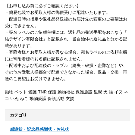
【お申し込み前に必ずご確認ください】
・簡易包装でお受取人様の郵便受けに配達いたします。
・配達日時の指定や返礼品発送後のお届け先の変更のご要望はお
受けできません。
・宛名ラベルのご依頼主欄には、返礼品の発送手配をおこなう「
結デザイン有限会社」と記載され、当自治体の返礼品と分かる記
載があります。
・寄附者様とお受取人様が異なる場合、宛名ラベルのご依頼主欄
には寄附者様のお名前は記載されません。
・配送中および配達後のトラブル（紛失・破損・盗難など）や、
その他お受取人様都合で配達できなかった場合、返品・交換・再
送のご要望はお受けできません。
動物 ペット 愛護 TNR 保護 動物福祉 保護施設 里親 犬 猫 イヌ ネ
コ いぬ ねこ 動物愛護 保護活動 支援
カテゴリ
感謝状・記念品
感謝状・お礼状