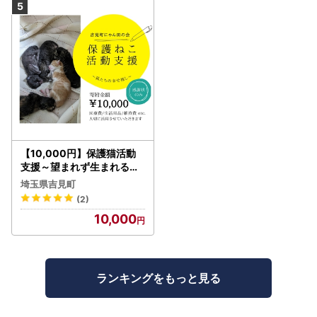
【10,000円】保護猫活動
支援～望まれず生まれる命
を無くし、行き場を失った
埼玉県吉見町
猫たちの幸せ探し～
(2)
10,000
ランキングをもっと見る