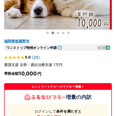
福岡県筑紫野市
ワンストップ特例オンライン申請
e
ま
自
5.0
(2件)
愛護支援 去勢・避妊治療支援 1万円
10,000
寄附金額
エントリー＋チャージでマネー増量！
増量の内訳
ログインして
条件を満たすと