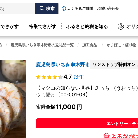
よくあるご質問・お問い合わせ
リでさがす
特集でさがす
ふるさと納税を知る
オリ
方
鹿児島県いちき串木野市の返礼品一覧
加工食品
かまぼこ・練り物
鹿児島県いちき串木野市
ワンストップ特例オン
4.7
(3件)
【マツコの知らない世界】魚っち （うおっち） 
つま揚げ【00-001-06】
11,000
寄附金額
エントリー＋チ