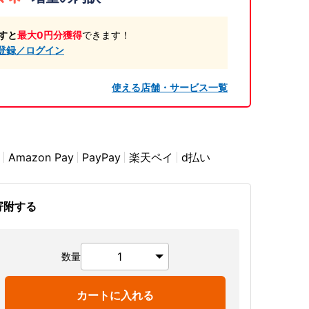
すと
最大0円分獲得
できます！
登録／ログイン
使える店舗・サービス一覧
Amazon Pay
PayPay
楽天ペイ
d払い
寄附する
数量
カートに入れる