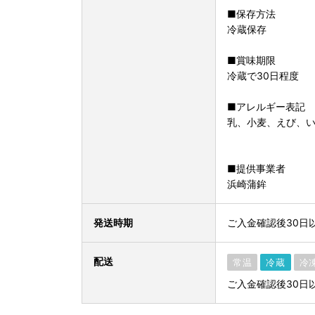
■保存方法
冷蔵保存
■賞味期限
冷蔵で30日程度
■アレルギー表記
乳、小麦、えび、
■提供事業者
浜崎蒲鉾
発送時期
ご入金確認後30日
配送
常温
冷蔵
冷
ご入金確認後30日