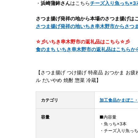
・
浜崎蒲鉾さん
はこちら
チーズ入り魚っち×3
さつま揚げ発祥の地から本場のさつま揚げは
さつま揚げ発祥の地いちき串木野市からさつ
☆彡いちき串木野市の返礼品はこちら☆彡
食のまち いちき串木野市の返礼品はこちらか
【さつま揚げ つけ揚げ 特産品 おつかま お疲れ
ル だいやめ 焼酎 惣菜 冷蔵】
カテゴリ
加工食品
かまぼこ
容量
■内容量
・魚っち×3本
・チーズ入り魚っち