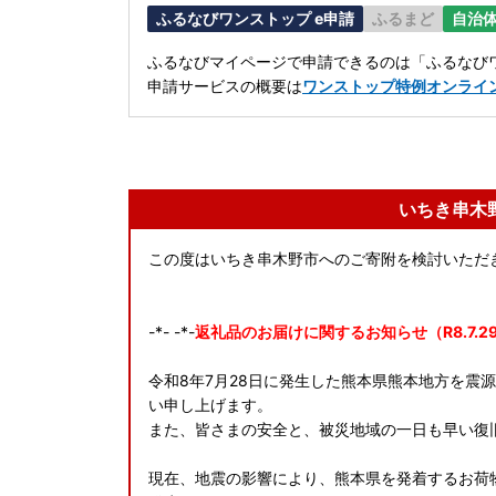
ふるなびワンストップ e申請
ふるまど
自治
ふるなびマイページで申請できるのは「ふるなびワ
申請サービスの概要は
ワンストップ特例オンライ
いちき串木
この度はいちき串木野市へのご寄附を検討いただ
-*- -*-
返礼品のお届けに関するお知らせ（R8.7.2
令和8年7月28日に発生した熊本県熊本地方を震
い申し上げます。
また、皆さまの安全と、被災地域の一日も早い復
現在、地震の影響により、熊本県を発着するお荷