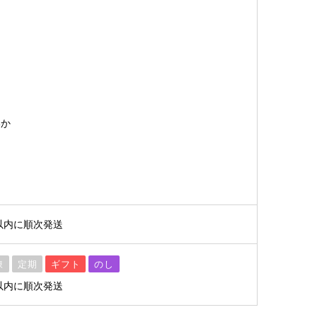
いか
以内に順次発送
凍
定期
ギフト
のし
以内に順次発送