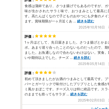
食感は蒲鉾であり、さつま揚げでもあるのですが、ガ
味が生かされたサラミ味で、おつまみとして最高に
す。高たんぱくなので子どものおやつにも夕食のメイ
ます。賞味期限が一ヶ月近くあ
...
続きを読む
2025年10月16日
1ヶ月ほどして、先日届きました。さつま揚げとかま
ボ。あまり巡り合ったことのないものだったので、期
ました。お魚通しなので合わないわけはない。実食。
いや期待以上でした。チーズ
...
続きを読む
2025年05月14日
初めて頂きましたがお酒のつまみとして最高です。ブ
パーとガーリックで味付けしたプリプリとした食感が特
ミ風かまぼこです。チーズ入りは特に絶品です。スラ
のままでも焙ってもサラダ
...
続きを読む
2025年02月03日
レビューを