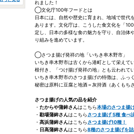
れました！
◯文化庁100年フードとは
日本には、自然や歴史に育まれ、地域で世代
あります。文化庁は、こうした食文化を「100
定し、日本の多様な食の魅力を守り、自治体
り組みを進めています。
◯さつま揚げ発祥の地「いちき串木野市」
いちき串木野市は古くから港町として栄えて
根付き、「つけ揚げ発祥の地」とも云われて
いちき串木野市のさつま揚げの特徴は、ふっ
秘密は原料に豆腐と地酒＝灰持酒（あくもちざ
さつま揚げの人気の品を紹介
・
たからや蒲鉾さん
はこちら
本場のさつま揚
・
勘場蒲鉾さん
はこちら
さつま揚げ 5種 食べ
・
髙浜蒲鉾さん
はこちら
さつま揚げ10種！
・
日高蒲鉾さん
はこちら
8種のさつま揚げを詰