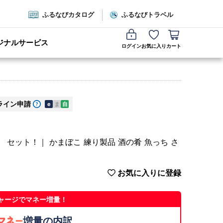
ふるなびカタログ
ふるなびトラベル
ジナルサービス
ログイン
お気に入り
カート
ライン申請
e
ま
自
セット！｜ かまぼこ 練り製品 酒の肴 魚っち さ
お気に入りに登録
ャージでマネー増量！
増量の内訳