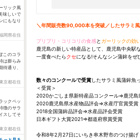
ーリック風
美味しいで
ンにもなり
＼年間販売数90,000本を突破／したサラミ
 福岡県在住
プリプリ・コリコリの食感
と
ガーリックの効
鹿児島の新しい特産品として、鹿児島中央駅
ぼこのコラ
一度食べたら
クセ
になる!そんなシン蒲鉾をぜ
待は膨らみ
期待通り、
数々のコンクールで受賞
したサラミ風蒲鉾魚っ
 東京都在住
＜受賞＞
2020かごしま県新特産品コンクール⇒鹿児
ラックペッ
2020鹿児島県水産物品評会⇒水産庁官賞受賞
徴の サラ
2018全国蒲鉾品評会⇒水産品評会受賞
イスしてそ
日本ギフト大賞2021⇒都道府県賞受賞
 東京都在住
令和8年2月27日にいちき串木野市のつけ揚げ
もっと見る