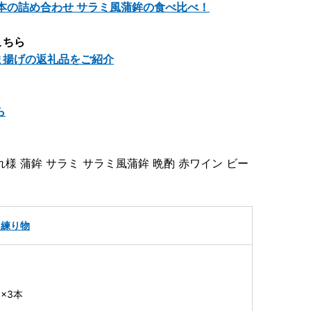
本の詰め合わせ サラミ風蒲鉾の食べ比べ！
こちら
ま揚げの返礼品をご紹介
ら
様 蒲鉾 サラミ サラミ風蒲鉾 晩酌 赤ワイン ビー
・練り物
×3本